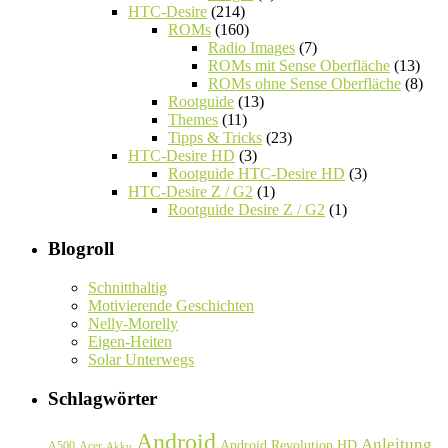
HTC-Desire
(214)
ROMs
(160)
Radio Images
(7)
ROMs mit Sense Oberfläche
(13)
ROMs ohne Sense Oberfläche
(8)
Rootguide
(13)
Themes
(11)
Tipps & Tricks
(23)
HTC-Desire HD
(3)
Rootguide HTC-Desire HD
(3)
HTC-Desire Z / G2
(1)
Rootguide Desire Z / G2
(1)
Blogroll
Schnitthaltig
Motivierende Geschichten
Nelly-Morelly
Eigen-Heiten
Solar Unterwegs
Schlagwörter
Android
Anleitung
Android Revolution HD
A500
Acer
Akku