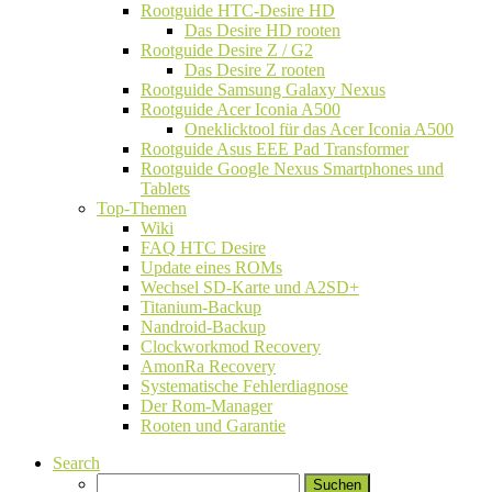
Rootguide HTC-Desire HD
Das Desire HD rooten
Rootguide Desire Z / G2
Das Desire Z rooten
Rootguide Samsung Galaxy Nexus
Rootguide Acer Iconia A500
Oneklicktool für das Acer Iconia A500
Rootguide Asus EEE Pad Transformer
Rootguide Google Nexus Smartphones und
Tablets
Top-Themen
Wiki
FAQ HTC Desire
Update eines ROMs
Wechsel SD-Karte und A2SD+
Titanium-Backup
Nandroid-Backup
Clockworkmod Recovery
AmonRa Recovery
Systematische Fehlerdiagnose
Der Rom-Manager
Rooten und Garantie
Search
Suchen