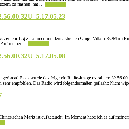
itzdem zu flashen, hat …
Weiterlesen
2.56.00.32U_5.17.05.23
eit ca. einem Tag zusammen mit dem aktuellen GingerVillain-ROM im Ein
t. Auf meiner …
Weiterlesen
2.56.00.32U_5.17.05.08
erbread Basis wurde das folgende Radio-Image extrahiert: 32.56.0
n sehr empfohlen. Das Radio wird folgendermaßen geflasht: Nicht w
7
hinesischen Markt ist aufgetaucht. Im Moment habe ich es auf meine
sen