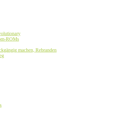
olutionary
stom-ROMs
rückgängig machen, Rebranden
eg
s