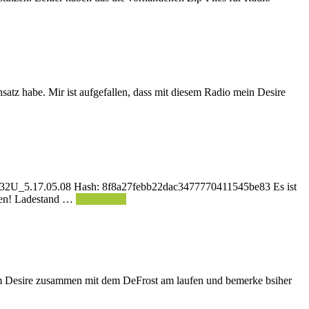
satz habe. Mir ist aufgefallen, dass mit diesem Radio mein Desire
0.32U_5.17.05.08 Hash: 8f8a27febb22dac3477770411545be83 Es ist
ipen! Ladestand …
Weiterlesen
m Desire zusammen mit dem DeFrost am laufen und bemerke bsiher