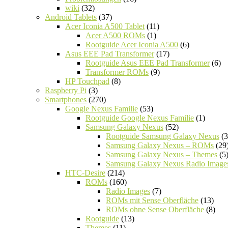
wiki
(32)
Android Tablets
(37)
Acer Iconia A500 Tablet
(11)
Acer A500 ROMs
(1)
Rootguide Acer Iconia A500
(6)
Asus EEE Pad Transformer
(17)
Rootguide Asus EEE Pad Transformer
(6)
Transformer ROMs
(9)
HP Touchpad
(8)
Raspberry Pi
(3)
Smartphones
(270)
Google Nexus Familie
(53)
Rootguide Google Nexus Familie
(1)
Samsung Galaxy Nexus
(52)
Rootguide Samsung Galaxy Nexus
(3
Samsung Galaxy Nexus – ROMs
(29
Samsung Galaxy Nexus – Themes
(5
Samsung Galaxy Nexus Radio Image
HTC-Desire
(214)
ROMs
(160)
Radio Images
(7)
ROMs mit Sense Oberfläche
(13)
ROMs ohne Sense Oberfläche
(8)
Rootguide
(13)
Themes
(11)