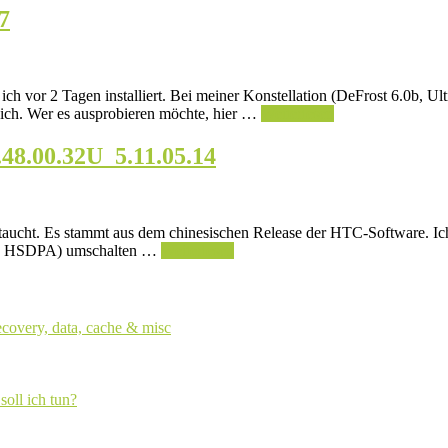
7
h vor 2 Tagen installiert. Bei meiner Konstellation (DeFrost 6.0b, Ul
eich. Wer es ausprobieren möchte, hier …
Weiterlesen
48.00.32U_5.11.05.14
ucht. Es stammt aus dem chinesischen Release der HTC-Software. Ich 
ge, HSDPA) umschalten …
Weiterlesen
ecovery, data, cache & misc
soll ich tun?