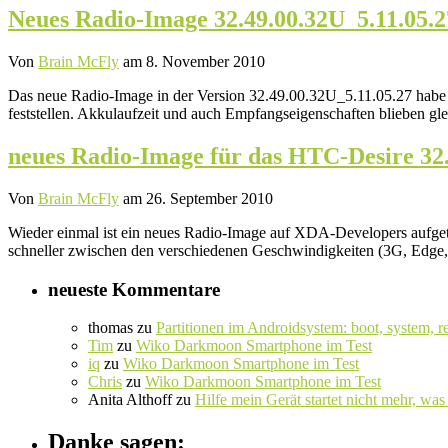
Neues Radio-Image 32.49.00.32U_5.11.05.2
Von
Brain McFly
am 8. November 2010
Das neue Radio-Image in der Version 32.49.00.32U_5.11.05.27 habe ic
feststellen. Akkulaufzeit und auch Empfangseigenschaften blieben gl
neues Radio-Image für das HTC-Desire 32.
Von
Brain McFly
am 26. September 2010
Wieder einmal ist ein neues Radio-Image auf XDA-Developers aufgeta
schneller zwischen den verschiedenen Geschwindigkeiten (3G, Ed
neueste Kommentare
thomas
zu
Partitionen im Androidsystem: boot, system, r
Tim
zu
Wiko Darkmoon Smartphone im Test
iq
zu
Wiko Darkmoon Smartphone im Test
Chris
zu
Wiko Darkmoon Smartphone im Test
Anita Althoff
zu
Hilfe mein Gerät startet nicht mehr, was 
Danke sagen: