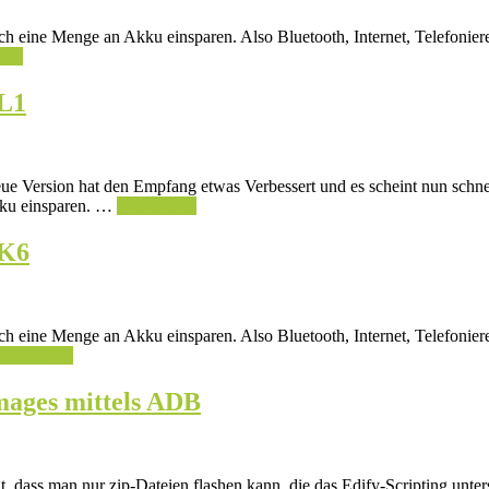
ch eine Menge an Akku einsparen. Also Bluetooth, Internet, Telefonier
esen
L1
eue Version hat den Empfang etwas Verbessert und es scheint nun schne
kku einsparen. …
Weiterlesen
KK6
ch eine Menge an Akku einsparen. Also Bluetooth, Internet, Telefonie
Weiterlesen
Images mittels ADB
ass man nur zip-Dateien flashen kann, die das Edify-Scripting unters