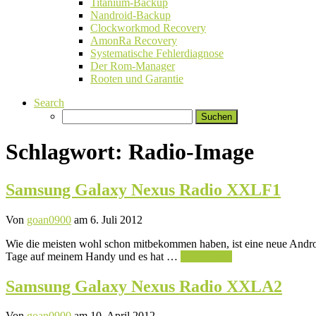
Titanium-Backup
Nandroid-Backup
Clockworkmod Recovery
AmonRa Recovery
Systematische Fehlerdiagnose
Der Rom-Manager
Rooten und Garantie
Search
Suchen
nach:
Schlagwort:
Radio-Image
Samsung Galaxy Nexus Radio XXLF1
Von
goan0900
am 6. Juli 2012
Wie die meisten wohl schon mitbekommen haben, ist eine neue Android
Tage auf meinem Handy und es hat …
Weiterlesen
Samsung Galaxy Nexus Radio XXLA2
Von
goan0900
am 10. April 2012