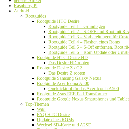
neueste Artikel
Raspberry Pi
Android
Rootguides
Rootguide HTC Desire
Rootguide Teil 1 – Grundlagen
Rootguide Teil 2 – S-OFF und Root mit Rev
Rootguide Teil 3 – Vorbereitungen für Cu
Rootguide Teil 4 – Flashen eines Roms
Rootguide Teil 5 – S-Off entfernen, Root 
Rootguide Teil 6 – Rom-Update oder Umsti
Rootguide HTC-Desire HD
Das Desire HD rooten
Rootguide Desire Z / G2
Das Desire Z rooten
Rootguide Samsung Galaxy Nexus
Rootguide Acer Iconia A500
Oneklicktool für das Acer Iconia A500
Rootguide Asus EEE Pad Transformer
Rootguide Google Nexus Smartphones und Tablet
Top-Themen
Wiki
FAQ HTC Desire
Update eines ROMs
Wechsel SD-Karte und A2SD+