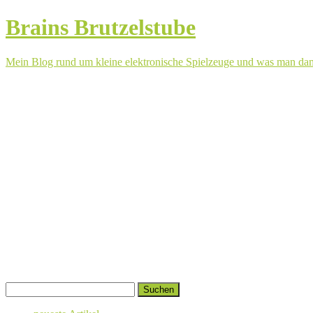
Brains Brutzelstube
Mein Blog rund um kleine elektronische Spielzeuge und was man da
Springe
Suchen
zum
nach:
Inhalt