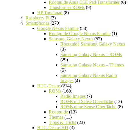
Rootguide Asus EEE Pad Transformer
(6)
Transformer ROMs
(9)
HP Touchpad
(8)
Raspberry Pi
(3)
Smartphones
(270)
Google Nexus Familie
(53)
Rootguide Google Nexus Familie
(1)
Samsung Galaxy Nexus
(52)
Rootguide Samsung Galaxy Nexus
(3)
Samsung Galaxy Nexus – ROMs
(29)
Samsung Galaxy Nexus – Themes
(5)
Samsung Galaxy Nexus Radio
Images
(4)
HTC-Desire
(214)
ROMs
(160)
Radio Images
(7)
ROMs mit Sense Oberfläche
(13)
ROMs ohne Sense Oberfläche
(8)
Rootguide
(13)
Themes
(11)
Tipps & Tricks
(23)
HTC-Desire HD
(3)