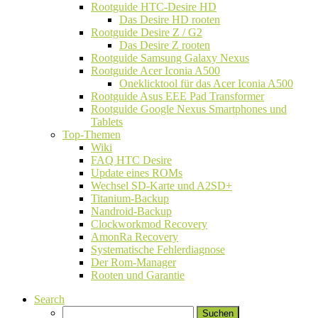
Rootguide HTC-Desire HD
Das Desire HD rooten
Rootguide Desire Z / G2
Das Desire Z rooten
Rootguide Samsung Galaxy Nexus
Rootguide Acer Iconia A500
Oneklicktool für das Acer Iconia A500
Rootguide Asus EEE Pad Transformer
Rootguide Google Nexus Smartphones und
Tablets
Top-Themen
Wiki
FAQ HTC Desire
Update eines ROMs
Wechsel SD-Karte und A2SD+
Titanium-Backup
Nandroid-Backup
Clockworkmod Recovery
AmonRa Recovery
Systematische Fehlerdiagnose
Der Rom-Manager
Rooten und Garantie
Search
Suchen