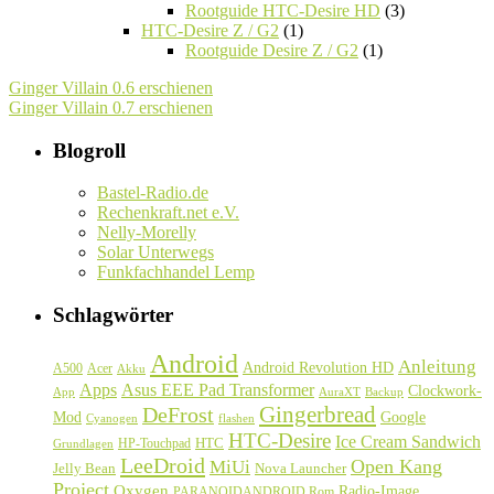
Rootguide HTC-Desire HD
(3)
HTC-Desire Z / G2
(1)
Rootguide Desire Z / G2
(1)
Ginger Villain 0.6 erschienen
Ginger Villain 0.7 erschienen
Blogroll
Bastel-Radio.de
Rechenkraft.net e.V.
Nelly-Morelly
Solar Unterwegs
Funkfachhandel Lemp
Schlagwörter
Android
Anleitung
Android Revolution HD
A500
Acer
Akku
Asus EEE Pad Transformer
Apps
Clockwork-
Backup
App
AuraXT
Gingerbread
DeFrost
Google
Mod
Cyanogen
flashen
HTC-Desire
Ice Cream Sandwich
HTC
HP-Touchpad
Grundlagen
LeeDroid
Open Kang
MiUi
Jelly Bean
Nova Launcher
Project
Oxygen
Radio-Image
PARANOIDANDROID Rom