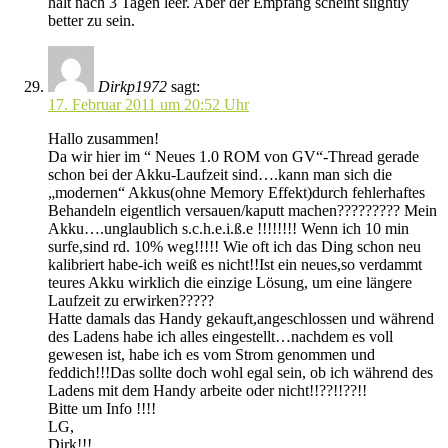
halt nach 3 Tagen leer. Aber der Empfang scheint slightly
better zu sein.
Dirkp1972
sagt:
17. Februar 2011 um 20:52 Uhr
Hallo zusammen!
Da wir hier im “ Neues 1.0 ROM von GV“-Thread gerade
schon bei der Akku-Laufzeit sind….kann man sich die
„modernen“ Akkus(ohne Memory Effekt)durch fehlerhaftes
Behandeln eigentlich versauen/kaputt machen????????? Mein
Akku….unglaublich s.c.h.e.i.ß.e !!!!!!!! Wenn ich 10 min
surfe,sind rd. 10% weg!!!!! Wie oft ich das Ding schon neu
kalibriert habe-ich weiß es nicht!!Ist ein neues,so verdammt
teures Akku wirklich die einzige Lösung, um eine längere
Laufzeit zu erwirken?????
Hatte damals das Handy gekauft,angeschlossen und während
des Ladens habe ich alles eingestellt…nachdem es voll
gewesen ist, habe ich es vom Strom genommen und
feddich!!!Das sollte doch wohl egal sein, ob ich während des
Ladens mit dem Handy arbeite oder nicht!!??!!??!!
Bitte um Info !!!!
LG,
Dirk!!!