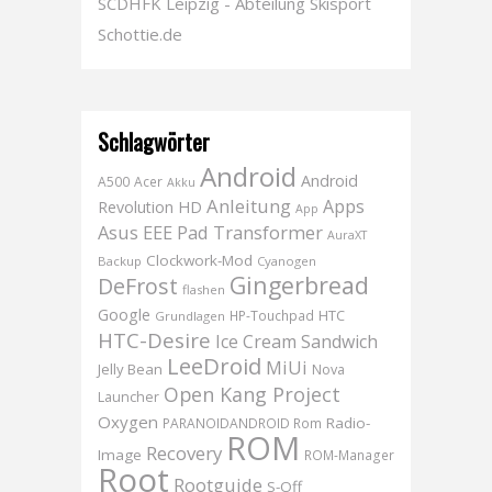
SCDHFK Leipzig - Abteilung Skisport
Schottie.de
Schlagwörter
Android
Android
A500
Acer
Akku
Anleitung
Apps
Revolution HD
App
Asus EEE Pad Transformer
AuraXT
Clockwork-Mod
Backup
Cyanogen
Gingerbread
DeFrost
flashen
Google
HTC
HP-Touchpad
Grundlagen
HTC-Desire
Ice Cream Sandwich
LeeDroid
MiUi
Jelly Bean
Nova
Open Kang Project
Launcher
Oxygen
Radio-
PARANOIDANDROID Rom
ROM
Recovery
Image
ROM-Manager
Root
Rootguide
S-Off