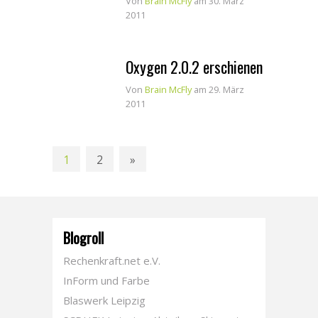
Von
Brain McFly
am 30. März
2011
Oxygen 2.0.2 erschienen
Von
Brain McFly
am 29. März
2011
1
2
»
Blogroll
Rechenkraft.net e.V.
InForm und Farbe
Blaswerk Leipzig