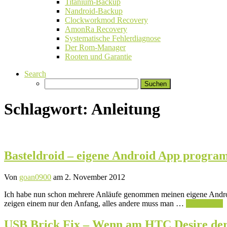
Titanium-Backup
Nandroid-Backup
Clockworkmod Recovery
AmonRa Recovery
Systematische Fehlerdiagnose
Der Rom-Manager
Rooten und Garantie
Search
Suchen
nach:
Schlagwort:
Anleitung
Basteldroid – eigene Android App program
Von
goan0900
am 2. November 2012
Ich habe nun schon mehrere Anläufe genommen meinen eigene Android
zeigen einem nur den Anfang, alles andere muss man …
Weiterlesen
USB Brick Fix – Wenn am HTC Desire der