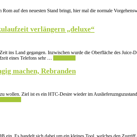
 Rom auf den neuesten Stand bringt, hier mal die normale Vorgehensw
ulaufzeit verlängern „deluxe“
 Zeit ins Land gegangen. Inzwischen wurde die Oberfläche des Juice-Def
zeit eines Telefons sehr …
Weiterlesen
ngig machen, Rebranden
u wollen. Ziel ist es ein HTC-Desire wieder im Auslieferuzngszustand
Weiterlesen
DB ein. Es handelt sich dabei um ein kleines Tool, welches den Zugriff