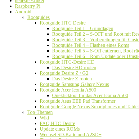
neueste Artikel
Raspberry Pi
Android
Rootguides
Rootguide HTC Desire
Rootguide Teil 1 – Grundlagen
Rootguide Teil 2 – S-OFF und Root mit Rev
Rootguide Teil 3 – Vorbereitungen für Cu
Rootguide Teil 4 – Flashen eines Roms
Rootguide Teil 5 – S-Off entfernen, Root 
Rootguide Teil 6 – Rom-Update oder Umsti
Rootguide HTC-Desire HD
Das Desire HD rooten
Rootguide Desire Z / G2
Das Desire Z rooten
Rootguide Samsung Galaxy Nexus
Rootguide Acer Iconia A500
Oneklicktool für das Acer Iconia A500
Rootguide Asus EEE Pad Transformer
Rootguide Google Nexus Smartphones und Tablet
Top-Themen
Wiki
FAQ HTC Desire
Update eines ROMs
Wechsel SD-Karte und A2SD+