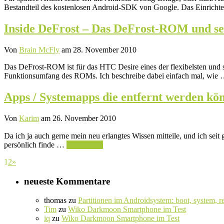
Bestandteil des kostenlosen Android-SDK von Google. Das Einrich
Inside DeFrost – Das DeFrost-ROM und se
Von
Brain McFly
am 28. November 2010
Das DeFrost-ROM ist für das HTC Desire eines der flexibelsten und s
Funktionsumfang des ROMs. Ich beschreibe dabei einfach mal, wie
Apps / Systemapps die entfernt werden kön
Von
Karim
am 26. November 2010
Da ich ja auch gerne mein neu erlangtes Wissen mitteile, und ich seit
persönlich finde …
Weiterlesen
1
2
»
neueste Kommentare
thomas
zu
Partitionen im Androidsystem: boot, system, r
Tim
zu
Wiko Darkmoon Smartphone im Test
iq
zu
Wiko Darkmoon Smartphone im Test