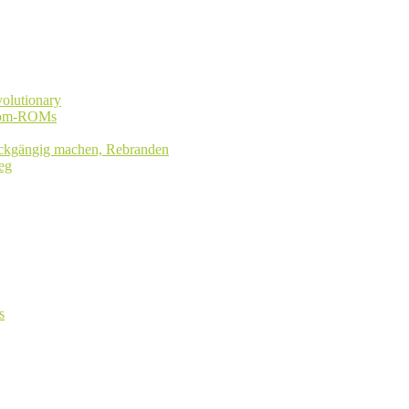
olutionary
stom-ROMs
rückgängig machen, Rebranden
eg
s