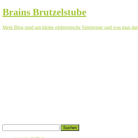
Brains Brutzelstube
Mein Blog rund um kleine elektronische Spielzeuge und was man da
Springe
Suchen
zum
nach:
Inhalt