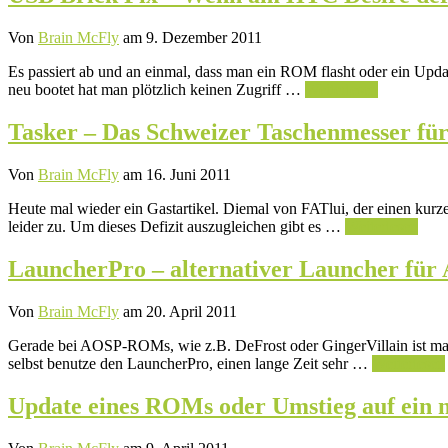
Von
Brain McFly
am 9. Dezember 2011
Es passiert ab und an einmal, dass man ein ROM flasht oder ein Up
neu bootet hat man plötzlich keinen Zugriff …
Weiterlesen
Tasker – Das Schweizer Taschenmesser fü
Von
Brain McFly
am 16. Juni 2011
Heute mal wieder ein Gastartikel. Diemal von FATlui, der einen kurze
leider zu. Um dieses Defizit auszugleichen gibt es …
Weiterlesen
LauncherPro – alternativer Launcher für
Von
Brain McFly
am 20. April 2011
Gerade bei AOSP-ROMs, wie z.B. DeFrost oder GingerVillain ist man j
selbst benutze den LauncherPro, einen lange Zeit sehr …
Weiterlesen
Update eines ROMs oder Umstieg auf ein