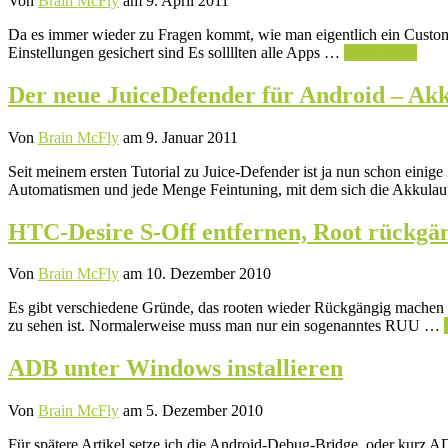
Von
Brain McFly
am 9. April 2011
Da es immer wieder zu Fragen kommt, wie man eigentlich ein Custom
Einstellungen gesichert sind Es sollllten alle Apps …
Weiterlesen
Der neue JuiceDefender für Android – Akk
Von
Brain McFly
am 9. Januar 2011
Seit meinem ersten Tutorial zu Juice-Defender ist ja nun schon einige
Automatismen und jede Menge Feintuning, mit dem sich die Akkulauf
HTC-Desire S-Off entfernen, Root rückgä
Von
Brain McFly
am 10. Dezember 2010
Es gibt verschiedene Gründe, das rooten wieder Rückgängig machen z
zu sehen ist. Normalerweise muss man nur ein sogenanntes RUU …
ADB unter Windows installieren
Von
Brain McFly
am 5. Dezember 2010
Für spätere Artikel setze ich die Android-Debug-Bridge, oder kurz A