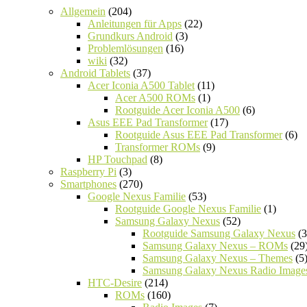
Allgemein
(204)
Anleitungen für Apps
(22)
Grundkurs Android
(3)
Problemlösungen
(16)
wiki
(32)
Android Tablets
(37)
Acer Iconia A500 Tablet
(11)
Acer A500 ROMs
(1)
Rootguide Acer Iconia A500
(6)
Asus EEE Pad Transformer
(17)
Rootguide Asus EEE Pad Transformer
(6)
Transformer ROMs
(9)
HP Touchpad
(8)
Raspberry Pi
(3)
Smartphones
(270)
Google Nexus Familie
(53)
Rootguide Google Nexus Familie
(1)
Samsung Galaxy Nexus
(52)
Rootguide Samsung Galaxy Nexus
(3
Samsung Galaxy Nexus – ROMs
(29
Samsung Galaxy Nexus – Themes
(5
Samsung Galaxy Nexus Radio Image
HTC-Desire
(214)
ROMs
(160)