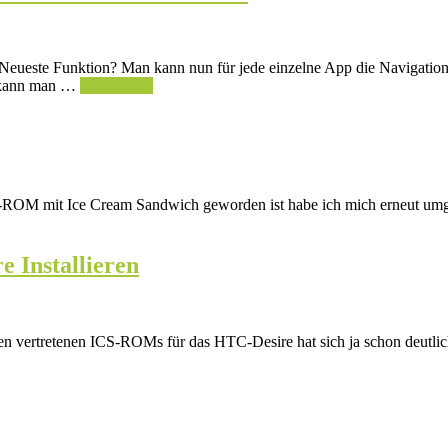
eueste Funktion? Man kann nun für jede einzelne App die Navigations
r kann man …
Weiterlesen
g-ROM mit Ice Cream Sandwich geworden ist habe ich mich erneut um
 Installieren
n vertretenen ICS-ROMs für das HTC-Desire hat sich ja schon deutlich g