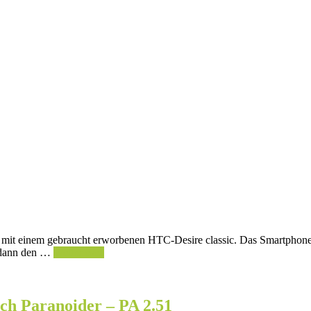
iten mit einem gebraucht erworbenen HTC-Desire classic. Das Smartphon
h dann den …
Weiterlesen
och Paranoider – PA 2.51