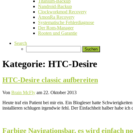
Titanium-Backup
Nandroid-Backup
Clockworkmod Recovery
AmonRa Recovery
Systematische Fehlerdiagnose
Der Rom-Manager
Rooten und Garantie
Search
Suchen
nach:
Kategorie:
HTC-Desire
HTC-Desire classic aufbereiten
Von
Brain McFly
am 22. Oktober 2013
Heute traf ein Patient bei mir ein. Ein Blogleser hatte Schwierigke
installieren schlugen irgendwie fehl. Der Einfachheit halber habe ic
Farbige Navigationsbar, es wird einfach n