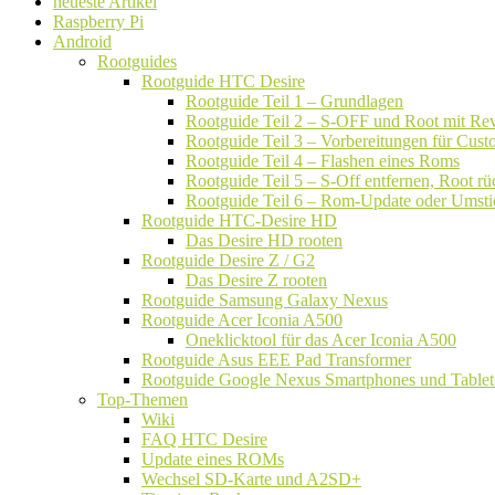
neueste Artikel
Raspberry Pi
Android
Rootguides
Rootguide HTC Desire
Rootguide Teil 1 – Grundlagen
Rootguide Teil 2 – S-OFF und Root mit Rev
Rootguide Teil 3 – Vorbereitungen für Cu
Rootguide Teil 4 – Flashen eines Roms
Rootguide Teil 5 – S-Off entfernen, Root 
Rootguide Teil 6 – Rom-Update oder Umsti
Rootguide HTC-Desire HD
Das Desire HD rooten
Rootguide Desire Z / G2
Das Desire Z rooten
Rootguide Samsung Galaxy Nexus
Rootguide Acer Iconia A500
Oneklicktool für das Acer Iconia A500
Rootguide Asus EEE Pad Transformer
Rootguide Google Nexus Smartphones und Tablet
Top-Themen
Wiki
FAQ HTC Desire
Update eines ROMs
Wechsel SD-Karte und A2SD+