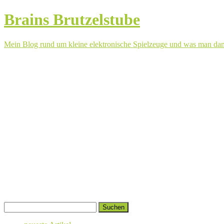
Brains Brutzelstube
Mein Blog rund um kleine elektronische Spielzeuge und was man da
Springe
Suchen
zum
nach:
Inhalt