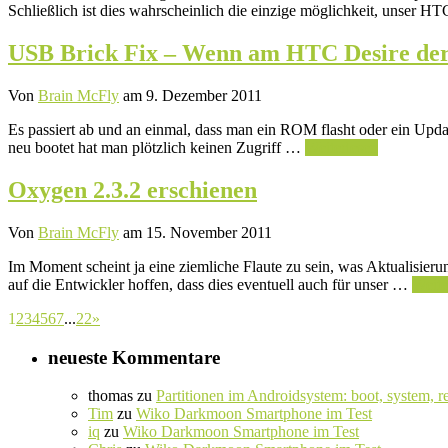
Schließlich ist dies wahrscheinlich die einzige möglichkeit, unser 
USB Brick Fix – Wenn am HTC Desire der
Von
Brain McFly
am 9. Dezember 2011
Es passiert ab und an einmal, dass man ein ROM flasht oder ein Up
neu bootet hat man plötzlich keinen Zugriff …
Weiterlesen
Oxygen 2.3.2 erschienen
Von
Brain McFly
am 15. November 2011
Im Moment scheint ja eine ziemliche Flaute zu sein, was Aktualisier
auf die Entwickler hoffen, dass dies eventuell auch für unser …
Weite
1
2
3
4
5
6
7
...
22
»
neueste Kommentare
thomas
zu
Partitionen im Androidsystem: boot, system, r
Tim
zu
Wiko Darkmoon Smartphone im Test
iq
zu
Wiko Darkmoon Smartphone im Test