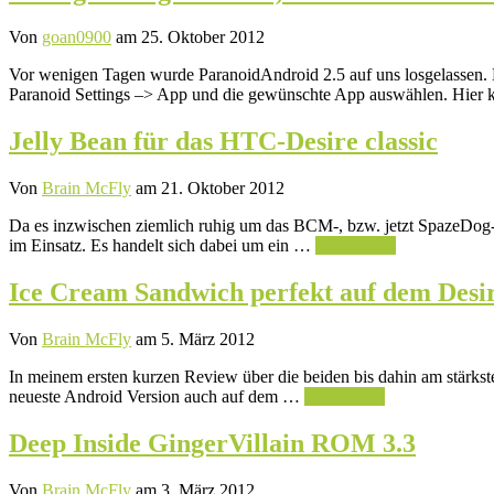
Von
goan0900
am 25. Oktober 2012
Vor wenigen Tagen wurde ParanoidAndroid 2.5 auf uns losgelassen. N
Paranoid Settings –> App und die gewünschte App auswählen. Hie
Jelly Bean für das HTC-Desire classic
Von
Brain McFly
am 21. Oktober 2012
Da es inzwischen ziemlich ruhig um das BCM-, bzw. jetzt SpazeDo
im Einsatz. Es handelt sich dabei um ein …
Weiterlesen
Ice Cream Sandwich perfekt auf dem Desire
Von
Brain McFly
am 5. März 2012
In meinem ersten kurzen Review über die beiden bis dahin am stärkste
neueste Android Version auch auf dem …
Weiterlesen
Deep Inside GingerVillain ROM 3.3
Von
Brain McFly
am 3. März 2012