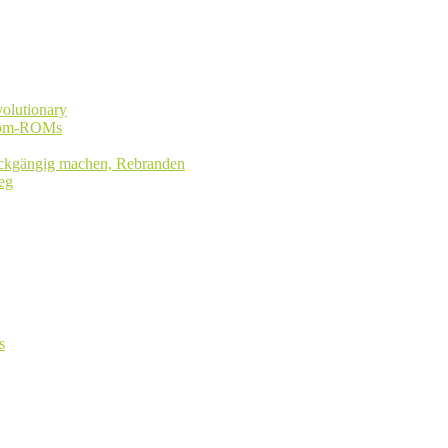
olutionary
stom-ROMs
rückgängig machen, Rebranden
eg
s