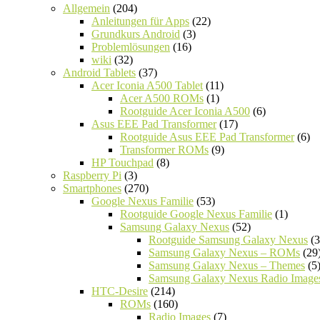
Allgemein
(204)
Anleitungen für Apps
(22)
Grundkurs Android
(3)
Problemlösungen
(16)
wiki
(32)
Android Tablets
(37)
Acer Iconia A500 Tablet
(11)
Acer A500 ROMs
(1)
Rootguide Acer Iconia A500
(6)
Asus EEE Pad Transformer
(17)
Rootguide Asus EEE Pad Transformer
(6)
Transformer ROMs
(9)
HP Touchpad
(8)
Raspberry Pi
(3)
Smartphones
(270)
Google Nexus Familie
(53)
Rootguide Google Nexus Familie
(1)
Samsung Galaxy Nexus
(52)
Rootguide Samsung Galaxy Nexus
(3
Samsung Galaxy Nexus – ROMs
(29
Samsung Galaxy Nexus – Themes
(5
Samsung Galaxy Nexus Radio Image
HTC-Desire
(214)
ROMs
(160)
Radio Images
(7)