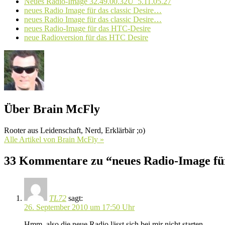
Neues Radio-Image 32.49.00.32U_5.11.05.27
neues Radio Image für das classic Desire…
neues Radio Image für das classic Desire…
neues Radio-Image für das HTC-Desire
neue Radioversion für das HTC Desire
Über Brain McFly
Rooter aus Leidenschaft, Nerd, Erklärbär ;o)
Alle Artikel von Brain McFly »
33 Kommentare zu “neues Radio-Image für
TL72
sagt:
26. September 2010 um 17:50 Uhr
Hmm, also die neue Radio lässt sich bei mir nicht starten.