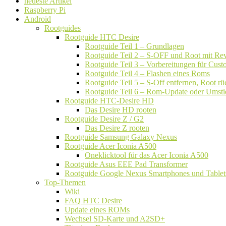
neueste Artikel
Raspberry Pi
Android
Rootguides
Rootguide HTC Desire
Rootguide Teil 1 – Grundlagen
Rootguide Teil 2 – S-OFF und Root mit Rev
Rootguide Teil 3 – Vorbereitungen für Cu
Rootguide Teil 4 – Flashen eines Roms
Rootguide Teil 5 – S-Off entfernen, Root 
Rootguide Teil 6 – Rom-Update oder Umsti
Rootguide HTC-Desire HD
Das Desire HD rooten
Rootguide Desire Z / G2
Das Desire Z rooten
Rootguide Samsung Galaxy Nexus
Rootguide Acer Iconia A500
Oneklicktool für das Acer Iconia A500
Rootguide Asus EEE Pad Transformer
Rootguide Google Nexus Smartphones und Tablet
Top-Themen
Wiki
FAQ HTC Desire
Update eines ROMs
Wechsel SD-Karte und A2SD+