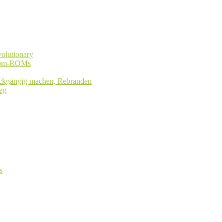
olutionary
stom-ROMs
rückgängig machen, Rebranden
eg
s