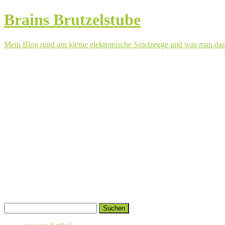
Brains Brutzelstube
Mein Blog rund um kleine elektronische Spielzeuge und was man da
Springe
Suchen
zum
nach:
Inhalt