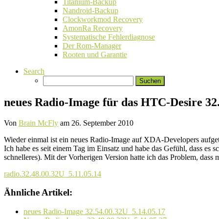
Titanium-Backup
Nandroid-Backup
Clockworkmod Recovery
AmonRa Recovery
Systematische Fehlerdiagnose
Der Rom-Manager
Rooten und Garantie
Search
Suchen
nach:
neues Radio-Image für das HTC-Desire 32.
Von
Brain McFly
am
26. September 2010
Wieder einmal ist ein neues Radio-Image auf XDA-Developers aufge
Ich habe es seit einem Tag im Einsatz und habe das Gefühl, dass e
schnelleres). Mit der Vorherigen Version hatte ich das Problem, das
radio.32.48.00.32U_5.11.05.14
Ähnliche Artikel:
neues Radio-Image 32.54.00.32U_5.14.05.17