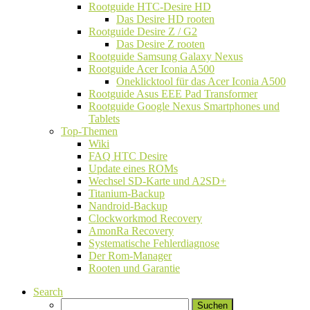
Rootguide HTC-Desire HD
Das Desire HD rooten
Rootguide Desire Z / G2
Das Desire Z rooten
Rootguide Samsung Galaxy Nexus
Rootguide Acer Iconia A500
Oneklicktool für das Acer Iconia A500
Rootguide Asus EEE Pad Transformer
Rootguide Google Nexus Smartphones und
Tablets
Top-Themen
Wiki
FAQ HTC Desire
Update eines ROMs
Wechsel SD-Karte und A2SD+
Titanium-Backup
Nandroid-Backup
Clockworkmod Recovery
AmonRa Recovery
Systematische Fehlerdiagnose
Der Rom-Manager
Rooten und Garantie
Search
Suchen