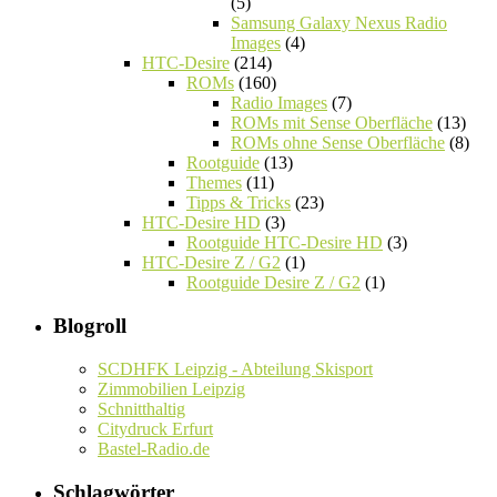
(5)
Samsung Galaxy Nexus Radio
Images
(4)
HTC-Desire
(214)
ROMs
(160)
Radio Images
(7)
ROMs mit Sense Oberfläche
(13)
ROMs ohne Sense Oberfläche
(8)
Rootguide
(13)
Themes
(11)
Tipps & Tricks
(23)
HTC-Desire HD
(3)
Rootguide HTC-Desire HD
(3)
HTC-Desire Z / G2
(1)
Rootguide Desire Z / G2
(1)
Blogroll
SCDHFK Leipzig - Abteilung Skisport
Zimmobilien Leipzig
Schnitthaltig
Citydruck Erfurt
Bastel-Radio.de
Schlagwörter