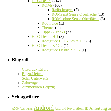
HTC-Desire
(214)
ROMs
(160)
Radio Images
(7)
ROMs mit Sense Oberfläche
(13)
ROMs ohne Sense Oberfläche
(8)
Rootguide
(13)
Themes
(11)
Tipps & Tricks
(23)
HTC-Desire HD
(3)
Rootguide HTC-Desire HD
(3)
HTC-Desire Z / G2
(1)
Rootguide Desire Z / G2
(1)
Blogroll
Citydruck Erfurt
Eigen-Heiten
Solar Unterwegs
Zahnvogel
Zimmobilien Leipzig
Schlagwörter
Android
Anleitung
Android Revolution HD
A500
Acer
Akku
A