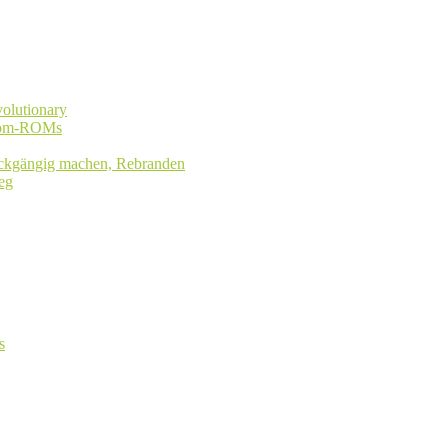
olutionary
stom-ROMs
rückgängig machen, Rebranden
eg
s