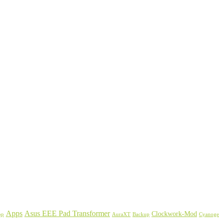
Asus EEE Pad Transformer
Apps
Clockwork-Mod
Backup
Cyanog
pp
AuraXT