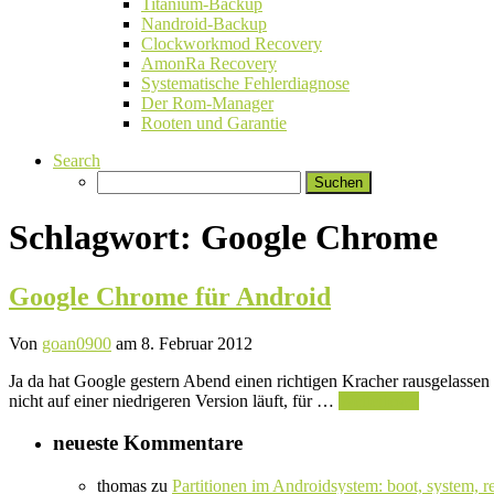
Titanium-Backup
Nandroid-Backup
Clockworkmod Recovery
AmonRa Recovery
Systematische Fehlerdiagnose
Der Rom-Manager
Rooten und Garantie
Search
Suchen
nach:
Schlagwort:
Google Chrome
Google Chrome für Android
Von
goan0900
am 8. Februar 2012
Ja da hat Google gestern Abend einen richtigen Kracher rausgelassen 
nicht auf einer niedrigeren Version läuft, für …
Weiterlesen
neueste Kommentare
thomas
zu
Partitionen im Androidsystem: boot, system, r