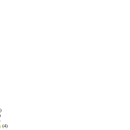
)
)
)
s
(4)