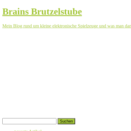
Brains Brutzelstube
Mein Blog rund um kleine elektronische Spielzeuge und was man da
Springe
Suchen
zum
nach:
Inhalt