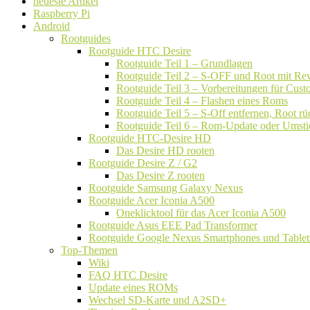
neueste Artikel
Raspberry Pi
Android
Rootguides
Rootguide HTC Desire
Rootguide Teil 1 – Grundlagen
Rootguide Teil 2 – S-OFF und Root mit Rev
Rootguide Teil 3 – Vorbereitungen für Cu
Rootguide Teil 4 – Flashen eines Roms
Rootguide Teil 5 – S-Off entfernen, Root 
Rootguide Teil 6 – Rom-Update oder Umsti
Rootguide HTC-Desire HD
Das Desire HD rooten
Rootguide Desire Z / G2
Das Desire Z rooten
Rootguide Samsung Galaxy Nexus
Rootguide Acer Iconia A500
Oneklicktool für das Acer Iconia A500
Rootguide Asus EEE Pad Transformer
Rootguide Google Nexus Smartphones und Tablet
Top-Themen
Wiki
FAQ HTC Desire
Update eines ROMs
Wechsel SD-Karte und A2SD+