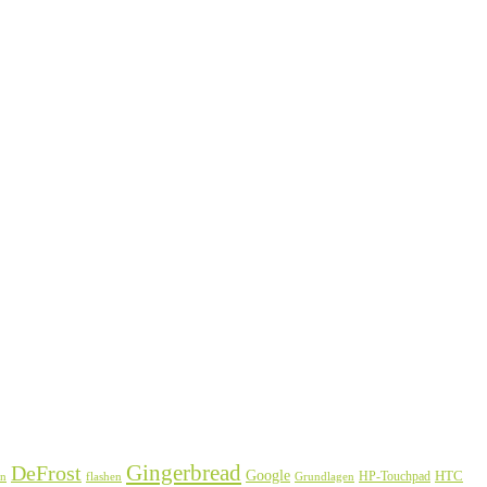
Gingerbread
DeFrost
Google
HTC
HP-Touchpad
en
flashen
Grundlagen