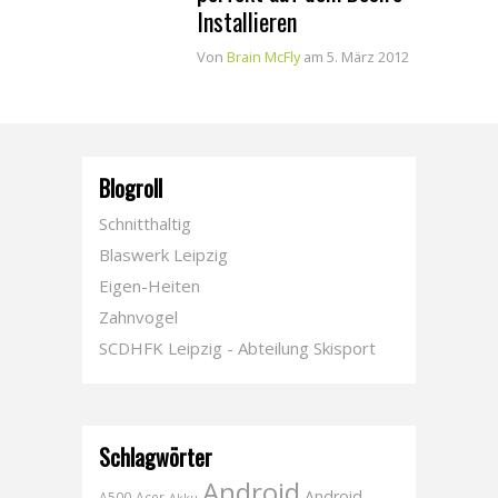
Installieren
Von
Brain McFly
am 5. März 2012
Blogroll
Schnitthaltig
Blaswerk Leipzig
Eigen-Heiten
Zahnvogel
SCDHFK Leipzig - Abteilung Skisport
Schlagwörter
Android
Android
A500
Acer