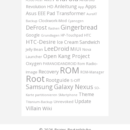
Akku
Anleitung
Apps
Revolution HD
App
Asus EEE Pad Transformer
AuraXT
Clockwork-Mod
Backup
Cyanogen
Gingerbread
DeFrost
flashen
Google
HTC
HP-Touchpad
Grundlagen
HTC-Desire
Ice Cream Sandwich
LeeDroid
MiUi
Jelly Bean
Nova
Open Kang Project
Launcher
Oxygen
Radio-
PARANOIDANDROID Rom
ROM
Recovery
Image
ROM-Manager
Root
Rootguide
S-Off
Samsung Galaxy Nexus
SD-
Theme
Karte partitionieren
SMartphone
Update
Unrevoked
Titanium-Backup
Villain
Wiki
© 2026
Brains Brutzelstube