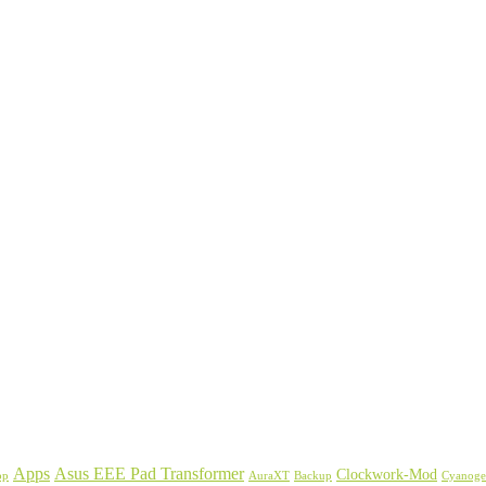
Asus EEE Pad Transformer
Apps
Clockwork-Mod
Backup
Cyanog
pp
AuraXT