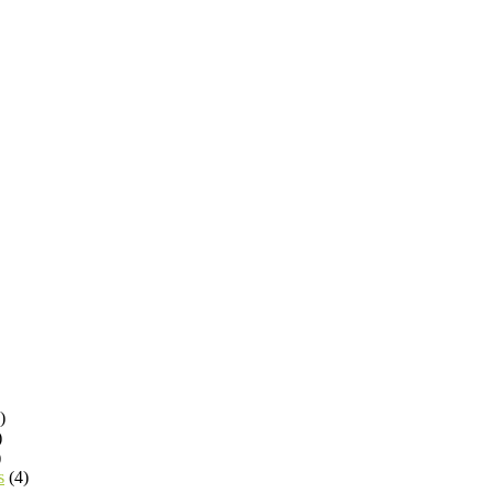
)
)
)
s
(4)