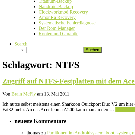
Titanium-Backup
Nandroid-Backup
Clockworkmod Recovery
AmonRa Recovery
Systematische Fehlerdiagnose
Der Rom-Manager
Rooten und Garantie
Search
Suchen
nach:
Schlagwort:
NTFS
Zugriff auf NTFS-Festplatten mit dem Ace
Von
Brain McFly
am 13. Mai 2011
Ich nutze selbst meistens einen Sharkoon Quickport Duo V2 um hier 
Fat32 mehr. An das Acer Iconia A500 kann man an den …
Weiterles
neueste Kommentare
thomas
zu
Partitionen im Androidsystem: boot, system, r