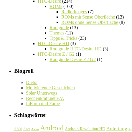
HTC-Desire
(214)
ROMs
(160)
Radio Images
(7)
ROMs mit Sense Oberfläche
(13)
ROMs ohne Sense Oberfläche
(8)
Rootguide
(13)
Themes
(11)
Tipps & Tricks
(23)
HTC-Desire HD
(3)
Rootguide HTC-Desire HD
(3)
HTC-Desire Z / G2
(1)
Rootguide Desire Z / G2
(1)
Blogroll
Dietpi
Motivierende Geschichten
Solar Unterwegs
Rechenkraft.net e.V.
InForm und Farbe
Schlagwörter
Android
Anleitung
Android Revolution HD
A500
Acer
Akku
A