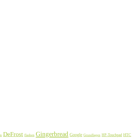
Gingerbread
DeFrost
Google
HTC
HP-Touchpad
en
flashen
Grundlagen