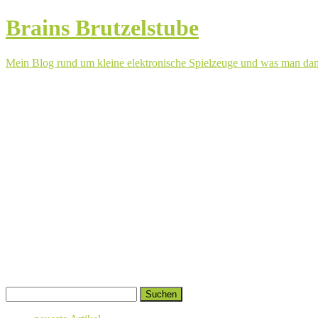
Brains Brutzelstube
Mein Blog rund um kleine elektronische Spielzeuge und was man da
Springe
Suchen
zum
nach:
Inhalt