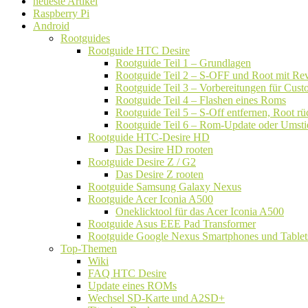
neueste Artikel
Raspberry Pi
Android
Rootguides
Rootguide HTC Desire
Rootguide Teil 1 – Grundlagen
Rootguide Teil 2 – S-OFF und Root mit Rev
Rootguide Teil 3 – Vorbereitungen für Cu
Rootguide Teil 4 – Flashen eines Roms
Rootguide Teil 5 – S-Off entfernen, Root 
Rootguide Teil 6 – Rom-Update oder Umsti
Rootguide HTC-Desire HD
Das Desire HD rooten
Rootguide Desire Z / G2
Das Desire Z rooten
Rootguide Samsung Galaxy Nexus
Rootguide Acer Iconia A500
Oneklicktool für das Acer Iconia A500
Rootguide Asus EEE Pad Transformer
Rootguide Google Nexus Smartphones und Tablet
Top-Themen
Wiki
FAQ HTC Desire
Update eines ROMs
Wechsel SD-Karte und A2SD+