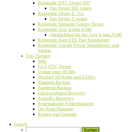
Rootguide HTC-Desire HD
Das Desire HD rooten
Rootguide Desire Z / G2
Das Desire Z rooten
Rootguide Samsung Galaxy Nexus
Rootguide Acer Iconia A500
Oneklicktool für das Acer Iconia A500
Rootguide Asus EEE Pad Transformer
Rootguide Google Nexus Smartphones und
Tablets
Top-Themen
Wiki
FAQ HTC Desire
Update eines ROMs
Wechsel SD-Karte und A2SD+
Titanium-Backup
Nandroid-Backup
Clockworkmod Recovery
AmonRa Recovery
Systematische Fehlerdiagnose
Der Rom-Manager
Rooten und Garantie
Search
Suchen