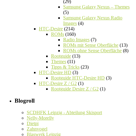
(29)
Samsung Galaxy Nexus – Themes
(5)
Samsung Galaxy Nexus Radio
Images
(4)
HTC-Desire
(214)
ROMs
(160)
Radio Images
(7)
ROMs mit Sense Oberfläche
(13)
ROMs ohne Sense Oberfläche
(8)
Rootguide
(13)
Themes
(11)
Tipps & Tricks
(23)
HTC-Desire HD
(3)
Rootguide HTC-Desire HD
(3)
HTC-Desire Z / G2
(1)
Rootguide Desire Z / G2
(1)
Blogroll
SCDHFK Leipzig - Abteilung Skisport
Nelly-Morelly
Dietpi
Zahnvogel
Blaswerk Leipzig