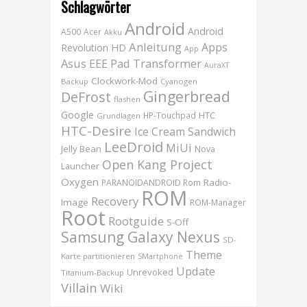
Schlagwörter
Android
Android
A500
Acer
Akku
Anleitung
Apps
Revolution HD
App
Asus EEE Pad Transformer
AuraXT
Clockwork-Mod
Backup
Cyanogen
Gingerbread
DeFrost
flashen
Google
HTC
HP-Touchpad
Grundlagen
HTC-Desire
Ice Cream Sandwich
LeeDroid
MiUi
Jelly Bean
Nova
Open Kang Project
Launcher
Oxygen
Radio-
PARANOIDANDROID Rom
ROM
Recovery
Image
ROM-Manager
Root
Rootguide
S-Off
Samsung Galaxy Nexus
SD-
Theme
Karte partitionieren
SMartphone
Update
Unrevoked
Titanium-Backup
Villain
Wiki