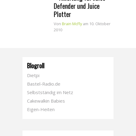
Defender und Juice
Plotter
Von
Brain McFly
am 10. Oktober
2010
Blogroll
Dietpi
Bastel-Radio.de
Selbstständig im Netz
Cakewalkin Babies
Eigen-Heiten