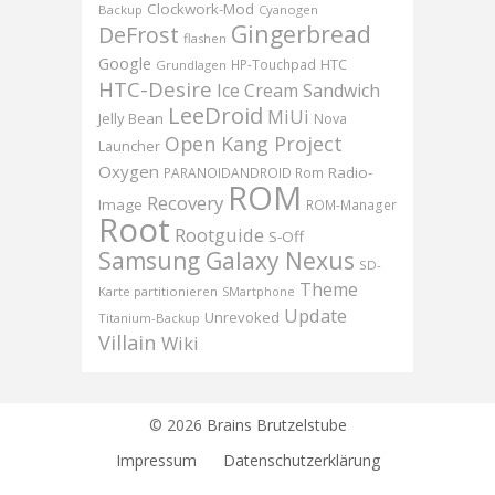
Clockwork-Mod
Backup
Cyanogen
Gingerbread
DeFrost
flashen
Google
HTC
HP-Touchpad
Grundlagen
HTC-Desire
Ice Cream Sandwich
LeeDroid
MiUi
Jelly Bean
Nova
Open Kang Project
Launcher
Oxygen
Radio-
PARANOIDANDROID Rom
ROM
Recovery
Image
ROM-Manager
Root
Rootguide
S-Off
Samsung Galaxy Nexus
SD-
Theme
Karte partitionieren
SMartphone
Update
Unrevoked
Titanium-Backup
Villain
Wiki
© 2026
Brains Brutzelstube
Impressum
Datenschutzerklärung