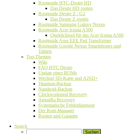
Rootguide HTC-Desire HD
Das Desire HD rooten
Rootguide Desire Z / G2
Das Desire Z rooten
Rootguide Samsung Galaxy Nexus
Rootguide Acer Iconia A500
Oneklicktool für das Acer Iconia A500
Rootguide Asus EEE Pad Transformer
Rootguide Google Nexus Smartphones und
Tablets
Top-Themen
Wiki
FAQ HTC Desire
Update eines ROMs
Wechsel SD-Karte und A2SD+
Titanium-Backup
Nandroid-Backup
Clockworkmod Recovery
AmonRa Recovery
Systematische Fehlerdiagnose
Der Rom-Manager
Rooten und Garantie
Search
Suchen