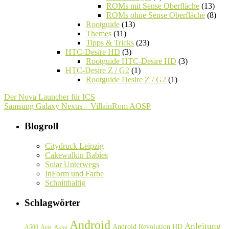
ROMs mit Sense Oberfläche
(13)
ROMs ohne Sense Oberfläche
(8)
Rootguide
(13)
Themes
(11)
Tipps & Tricks
(23)
HTC-Desire HD
(3)
Rootguide HTC-Desire HD
(3)
HTC-Desire Z / G2
(1)
Rootguide Desire Z / G2
(1)
Der Nova Launcher für ICS
Samsung Galaxy Nexus – VillainRom AOSP
Blogroll
Citydruck Leipzig
Cakewalkin Babies
Solar Unterwegs
InForm und Farbe
Schnitthaltig
Schlagwörter
Android
Anleitung
Android Revolution HD
A500
Acer
Akku