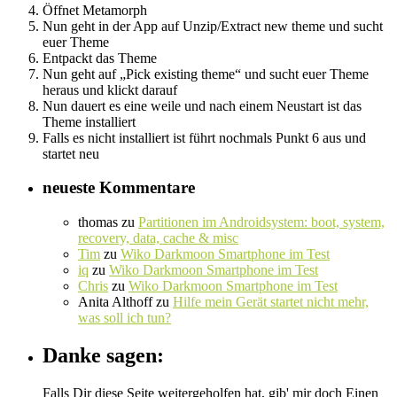
Öffnet Metamorph
Nun geht in der App auf Unzip/Extract new theme und sucht
euer Theme
Entpackt das Theme
Nun geht auf „Pick existing theme“ und sucht euer Theme
heraus und klickt darauf
Nun dauert es eine weile und nach einem Neustart ist das
Theme installiert
Falls es nicht installiert ist führt nochmals Punkt 6 aus und
startet neu
neueste Kommentare
thomas
zu
Partitionen im Androidsystem: boot, system,
recovery, data, cache & misc
Tim
zu
Wiko Darkmoon Smartphone im Test
iq
zu
Wiko Darkmoon Smartphone im Test
Chris
zu
Wiko Darkmoon Smartphone im Test
Anita Althoff
zu
Hilfe mein Gerät startet nicht mehr,
was soll ich tun?
Danke sagen:
Falls Dir diese Seite weitergeholfen hat, gib' mir doch Einen