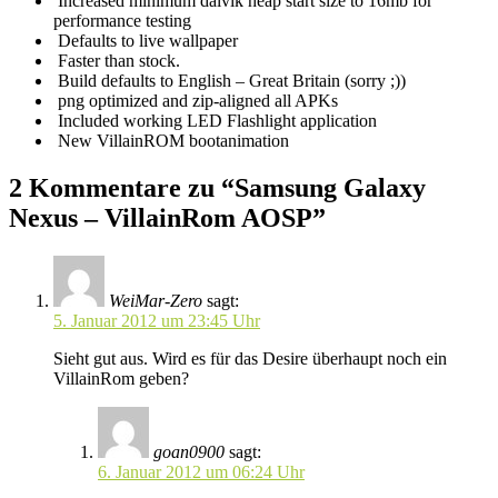
Increased minimum dalvik heap start size to 16mb for
performance testing
Defaults to live wallpaper
Faster than stock.
Build defaults to English – Great Britain (sorry ;))
png optimized and zip-aligned all APKs
Included working LED Flashlight application
New VillainROM bootanimation
2 Kommentare zu “Samsung Galaxy
Nexus – VillainRom AOSP”
WeiMar-Zero
sagt:
5. Januar 2012 um 23:45 Uhr
Sieht gut aus. Wird es für das Desire überhaupt noch ein
VillainRom geben?
goan0900
sagt:
6. Januar 2012 um 06:24 Uhr