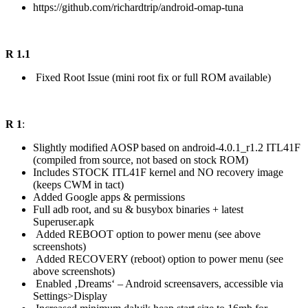
https://github.com/richardtrip/android-omap-tuna
R 1.1
Fixed Root Issue (mini root fix or full ROM available)
R 1
:
Slightly modified AOSP based on android-4.0.1_r1.2 ITL41F
(compiled from source, not based on stock ROM)
Includes STOCK ITL41F kernel and NO recovery image
(keeps CWM in tact)
Added Google apps & permissions
Full adb root, and su & busybox binaries + latest
Superuser.apk
Added REBOOT option to power menu (see above
screenshots)
Added RECOVERY (reboot) option to power menu (see
above screenshots)
Enabled ‚Dreams‘ – Android screensavers, accessible via
Settings>Display