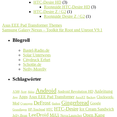
HTC-Desire HD
(3)
Rootguide HTC-Desire HD
(3)
HTC-Desire Z / G2
(1)
Rootguide Desire Z / G2
(1)
Asus EEE Pad Transformer Themes
Samsung Galaxy Nexus – Toolkit für Root und Unroot V9.1
Blogroll
Bastel-Radio.de
Solar Unterwegs
Citydruck Erfurt
Schottie.de
Nelly-Morelly
Schlagwörter
Android
Anleitung
Android Revolution HD
A500
Acer
Akku
Asus EEE Pad Transformer
Apps
Clockwork-
Backup
App
AuraXT
Gingerbread
DeFrost
Google
Mod
Cyanogen
flashen
HTC-Desire
Ice Cream Sandwich
HTC
HP-Touchpad
Grundlagen
LeeDroid
Open Kang
MiUi
Jelly Bean
Nova Launcher