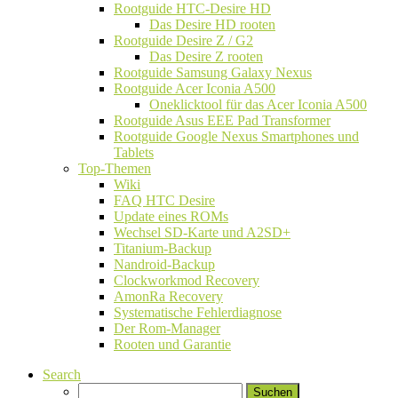
Rootguide HTC-Desire HD
Das Desire HD rooten
Rootguide Desire Z / G2
Das Desire Z rooten
Rootguide Samsung Galaxy Nexus
Rootguide Acer Iconia A500
Oneklicktool für das Acer Iconia A500
Rootguide Asus EEE Pad Transformer
Rootguide Google Nexus Smartphones und
Tablets
Top-Themen
Wiki
FAQ HTC Desire
Update eines ROMs
Wechsel SD-Karte und A2SD+
Titanium-Backup
Nandroid-Backup
Clockworkmod Recovery
AmonRa Recovery
Systematische Fehlerdiagnose
Der Rom-Manager
Rooten und Garantie
Search
Suchen