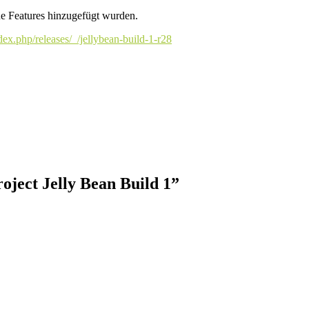
ue Features hinzugefügt wurden.
dex.php/releases/_/jellybean-build-1-r28
ject Jelly Bean Build 1”