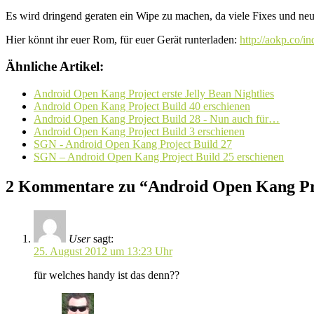
Es wird dringend geraten ein Wipe zu machen, da viele Fixes und ne
Hier könnt ihr euer Rom, für euer Gerät runterladen:
http://aokp.co/in
Ähnliche Artikel:
Android Open Kang Project erste Jelly Bean Nightlies
Android Open Kang Project Build 40 erschienen
Android Open Kang Project Build 28 - Nun auch für…
Android Open Kang Project Build 3 erschienen
SGN - Android Open Kang Project Build 27
SGN – Android Open Kang Project Build 25 erschienen
2 Kommentare zu “Android Open Kang Pro
User
sagt:
25. August 2012 um 13:23 Uhr
für welches handy ist das denn??