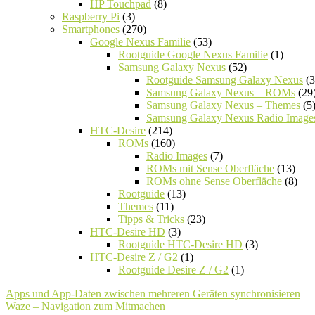
HP Touchpad
(8)
Raspberry Pi
(3)
Smartphones
(270)
Google Nexus Familie
(53)
Rootguide Google Nexus Familie
(1)
Samsung Galaxy Nexus
(52)
Rootguide Samsung Galaxy Nexus
(3
Samsung Galaxy Nexus – ROMs
(29
Samsung Galaxy Nexus – Themes
(5
Samsung Galaxy Nexus Radio Image
HTC-Desire
(214)
ROMs
(160)
Radio Images
(7)
ROMs mit Sense Oberfläche
(13)
ROMs ohne Sense Oberfläche
(8)
Rootguide
(13)
Themes
(11)
Tipps & Tricks
(23)
HTC-Desire HD
(3)
Rootguide HTC-Desire HD
(3)
HTC-Desire Z / G2
(1)
Rootguide Desire Z / G2
(1)
Apps und App-Daten zwischen mehreren Geräten synchronisieren
Waze – Navigation zum Mitmachen