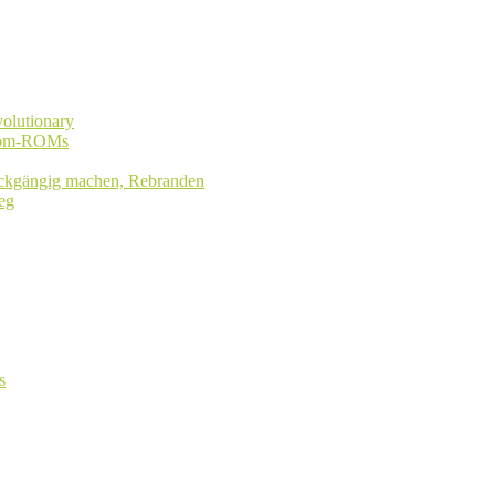
olutionary
stom-ROMs
rückgängig machen, Rebranden
eg
s