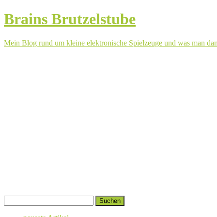
Brains Brutzelstube
Mein Blog rund um kleine elektronische Spielzeuge und was man da
Springe
Suchen
zum
nach:
Inhalt