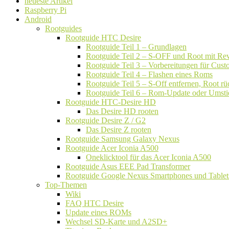
neueste Artikel
Raspberry Pi
Android
Rootguides
Rootguide HTC Desire
Rootguide Teil 1 – Grundlagen
Rootguide Teil 2 – S-OFF und Root mit Rev
Rootguide Teil 3 – Vorbereitungen für Cu
Rootguide Teil 4 – Flashen eines Roms
Rootguide Teil 5 – S-Off entfernen, Root 
Rootguide Teil 6 – Rom-Update oder Umsti
Rootguide HTC-Desire HD
Das Desire HD rooten
Rootguide Desire Z / G2
Das Desire Z rooten
Rootguide Samsung Galaxy Nexus
Rootguide Acer Iconia A500
Oneklicktool für das Acer Iconia A500
Rootguide Asus EEE Pad Transformer
Rootguide Google Nexus Smartphones und Tablet
Top-Themen
Wiki
FAQ HTC Desire
Update eines ROMs
Wechsel SD-Karte und A2SD+