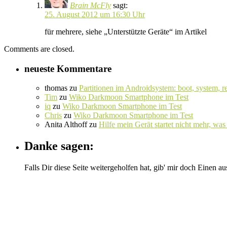
Brain McFly
sagt:
25. August 2012 um 16:30 Uhr
für mehrere, siehe „Unterstützte Geräte“ im Artikel
Comments are closed.
neueste Kommentare
thomas
zu
Partitionen im Androidsystem: boot, system, r
Tim
zu
Wiko Darkmoon Smartphone im Test
iq
zu
Wiko Darkmoon Smartphone im Test
Chris
zu
Wiko Darkmoon Smartphone im Test
Anita Althoff
zu
Hilfe mein Gerät startet nicht mehr, was 
Danke sagen:
Falls Dir diese Seite weitergeholfen hat, gib' mir doch Einen au