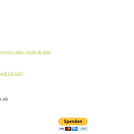
ecovery, data, cache & misc
soll ich tun?
s ;o)