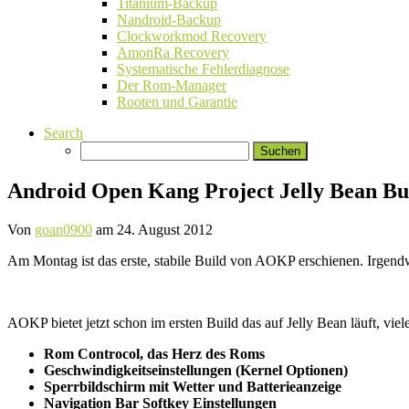
Titanium-Backup
Nandroid-Backup
Clockworkmod Recovery
AmonRa Recovery
Systematische Fehlerdiagnose
Der Rom-Manager
Rooten und Garantie
Search
Suchen
nach:
Android Open Kang Project Jelly Bean Bu
Von
goan0900
am
24. August 2012
Am Montag ist das erste, stabile Build von AOKP erschienen. Irgendwi
AOKP bietet jetzt schon im ersten Build das auf Jelly Bean läuft, vie
Rom Controcol, das Herz des Roms
Geschwindigkeitseinstellungen (Kernel Optionen)
Sperrbildschirm mit Wetter und Batterieanzeige
Navigation Bar Softkey Einstellungen