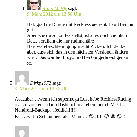
Brain McFly
sagt:
9. März 2012 um 13:58 Uhr
Hab grad ne Runde mit Reckless gedreht. Läuft bei mir
gut…
Aber wie du schon feststellst, ist alles noch ziemlich
Beta, vorallem die nur rudimentäre
Hardwarebeschleunigung macht Zicken. Ich denke
aber, dass sich das in den nächsten Versionen ändern
wird. Das war bei Froyo und bei Gingerbread genau
so.
Dirkp1972
sagt:
9. März 2012 um 13:36 Uhr
Aaaaaber….wenn ich supermega Lust habe RecklessRacing
o.ä. zu zocken…dann flashe ich mal eben mein CM 7.1.-
Nandroid-Backup…feddich!!!!!
Ker…wat´n Schlaumeier,der Mann… 😉 !!!!! 😛 😀 😉 ❗