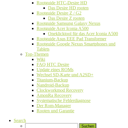
Rootguide HTC-Desire HD
Das Desire HD rooten
Rootguide Desire Z / G2
Das Desire Z rooten
Rootguide Samsung Galaxy Nexus
Rootguide Acer Iconia A500
Oneklicktool für das Acer Iconia A500
Rootguide Asus EEE Pad Transformer
Rootguide Google Nexus Smartphones und
Tablets
Top-Themen
Wiki
FAQ HTC Desire
Update eines ROMs
Wechsel SD-Karte und A2SD+
Titanium-Backup
Nandroid-Backup
Clockworkmod Recovery
AmonRa Recovery
Systematische Fehlerdiagnose
Der Rom-Manager
Rooten und Garantie
Search
Suchen