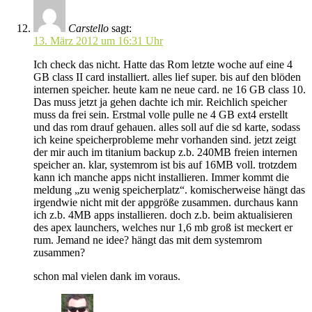
Carstello
sagt:
13. März 2012 um 16:31 Uhr
Ich check das nicht. Hatte das Rom letzte woche auf eine 4
GB class II card installiert. alles lief super. bis auf den blöden
internen speicher. heute kam ne neue card. ne 16 GB class 10.
Das muss jetzt ja gehen dachte ich mir. Reichlich speicher
muss da frei sein. Erstmal volle pulle ne 4 GB ext4 erstellt
und das rom drauf gehauen. alles soll auf die sd karte, sodass
ich keine speicherprobleme mehr vorhanden sind. jetzt zeigt
der mir auch im titanium backup z.b. 240MB freien internen
speicher an. klar, systemrom ist bis auf 16MB voll. trotzdem
kann ich manche apps nicht installieren. Immer kommt die
meldung „zu wenig speicherplatz“. komischerweise hängt das
irgendwie nicht mit der appgröße zusammen. durchaus kann
ich z.b. 4MB apps installieren. doch z.b. beim aktualisieren
des apex launchers, welches nur 1,6 mb groß ist meckert er
rum. Jemand ne idee? hängt das mit dem systemrom
zusammen?
schon mal vielen dank im voraus.