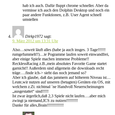
hab ich auch. Dafür fluppt chrome schneller. Aber da
vermisse ich auch den Dolphin Desktop und noch ein
paar andere Funktionen, z.B. User Agent schnell
umstellen
Dirkp1972
sagt:
9. März 2012 um 13:31 Uhr
Also…soweit läuft alles (habe ja auch insges. 3 Tage!!!!!!
rumgefummelt!!)…ie Pogramme laufen soweit einwandfrei,
aber einige Spiele machen immense Probleme!!
RecklessRacing z.B.,mein absolutes Favorite Game startet
garnicht!! Außerdem sind allgemein die downloads recht
träge….finde ich-> sieht das noch jemand so?
Aber ich glaube, daß das jammern auf höherem Niveau ist…
Leute,wir nutzen auf unseren (betagten) Geräten ein OS, mit
welchem z.Zt. nichtmal ´ne Handvoll Neuerscheinungen
„ausgestattet“ sind!!!!!
Ist zwar ärgerlich,daß 2,3 Spiele nicht laufen….aber mich
zwingt ja niemand,ICS zu nutzen!!!!!!!!!
Danke für alles,Brain!!!!!!!!!!!!!