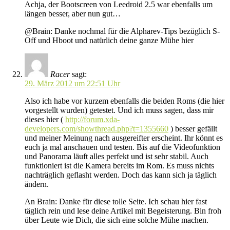
Achja, der Bootscreen von Leedroid 2.5 war ebenfalls um
längen besser, aber nun gut…
@Brain: Danke nochmal für die Alpharev-Tips bezüglich S-
Off und Hboot und natürlich deine ganze Mühe hier
Racer
sagt:
29. März 2012 um 22:51 Uhr
Also ich habe vor kurzem ebenfalls die beiden Roms (die hier
vorgestellt wurden) getestet. Und ich muss sagen, dass mir
dieses hier (
http://forum.xda-
developers.com/showthread.php?t=1355660
) besser gefällt
und meiner Meinung nach ausgereifter erscheint. Ihr könnt es
euch ja mal anschauen und testen. Bis auf die Videofunktion
und Panorama läuft alles perfekt und ist sehr stabil. Auch
funktioniert ist die Kamera bereits im Rom. Es muss nichts
nachträglich geflasht werden. Doch das kann sich ja täglich
ändern.
An Brain: Danke für diese tolle Seite. Ich schau hier fast
täglich rein und lese deine Artikel mit Begeisterung. Bin froh
über Leute wie Dich, die sich eine solche Mühe machen.