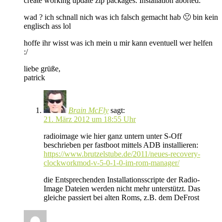
create working update zip packages. Installation aborted.“
wad ? ich schnall nich was ich falsch gemacht hab 🙁 bin kein
englisch ass lol
hoffe ihr wisst was ich mein u mir kann eventuell wer helfen
:/
liebe grüße,
patrick
Brain McFly
sagt:
21. März 2012 um 18:55 Uhr
radioimage wie hier ganz untern unter S-Off
beschrieben per fastboot mittels ADB installieren:
https://www.brutzelstube.de/2011/neues-recovery-
clockworkmod-v-5-0-1-0-im-rom-manager/
die Entsprechenden Installationsscripte der Radio-
Image Dateien werden nicht mehr unterstützt. Das
gleiche passiert bei alten Roms, z.B. dem DeFrost