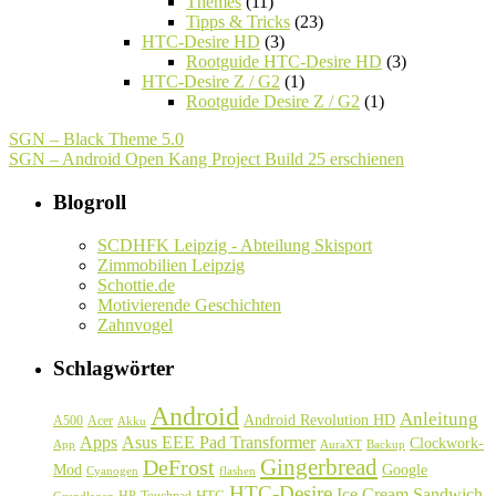
Themes
(11)
Tipps & Tricks
(23)
HTC-Desire HD
(3)
Rootguide HTC-Desire HD
(3)
HTC-Desire Z / G2
(1)
Rootguide Desire Z / G2
(1)
SGN – Black Theme 5.0
SGN – Android Open Kang Project Build 25 erschienen
Blogroll
SCDHFK Leipzig - Abteilung Skisport
Zimmobilien Leipzig
Schottie.de
Motivierende Geschichten
Zahnvogel
Schlagwörter
Android
Anleitung
Android Revolution HD
A500
Acer
Akku
Asus EEE Pad Transformer
Apps
Clockwork-
Backup
App
AuraXT
Gingerbread
DeFrost
Google
Mod
Cyanogen
flashen
HTC-Desire
Ice Cream Sandwich
HTC