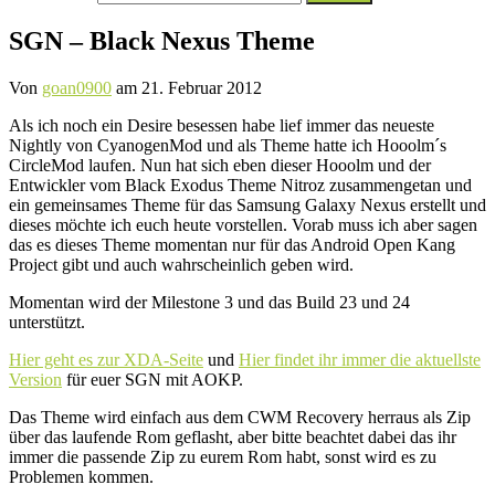
nach:
SGN – Black Nexus Theme
Von
goan0900
am
21. Februar 2012
Als ich noch ein Desire besessen habe lief immer das neueste
Nightly von CyanogenMod und als Theme hatte ich Hooolm´s
CircleMod laufen. Nun hat sich eben dieser Hooolm und der
Entwickler vom Black Exodus Theme Nitroz zusammengetan und
ein gemeinsames Theme für das Samsung Galaxy Nexus erstellt und
dieses möchte ich euch heute vorstellen. Vorab muss ich aber sagen
das es dieses Theme momentan nur für das Android Open Kang
Project gibt und auch wahrscheinlich geben wird.
Momentan wird der Milestone 3 und das Build 23 und 24
unterstützt.
Hier geht es zur XDA-Seite
und
Hier findet ihr immer die aktuellste
Version
für euer SGN mit AOKP.
Das Theme wird einfach aus dem CWM Recovery herraus als Zip
über das laufende Rom geflasht, aber bitte beachtet dabei das ihr
immer die passende Zip zu eurem Rom habt, sonst wird es zu
Problemen kommen.