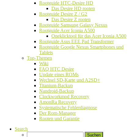
Rootguide HTC-Desire HD
Das Desire HD rooten
Rootguide Desire Z / G2
Das Desire Z rooten
Rootguide Samsung Galaxy Nexus
Rootguide Acer Iconia A500
Oneklicktool für das Acer Iconia A500
Rootguide Asus EEE Pad Transformer
Rootguide Google Nexus Smartphones und
Tablets
Top-Themen
Wiki
FAQ HTC Desire
Update eines ROMs
Wechsel SD-Karte und A2SD+
Titanium-Backup
Nandroid-Backup
Clockworkmod Recovery
AmonRa Recovery
Systematische Fehlerdiagnose
Der Rom-Manager
Rooten und Garantie
Search
Suchen