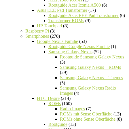
Rootguide Acer Iconia A500
(6)
Asus EEE Pad Transformer
(17)
Rootguide Asus EEE Pad Transformer
(6)
Transformer ROMs
(9)
HP Touchpad
(8)
Raspberry Pi
(3)
Smartphones
(270)
Google Nexus Familie
(53)
Rootguide Google Nexus Familie
(1)
Samsung Galaxy Nexus
(52)
Rootguide Samsung Galaxy Nexus
(3)
Samsung Galaxy Nexus – ROMs
(29)
Samsung Galaxy Nexus – Themes
(5)
Samsung Galaxy Nexus Radio
Images
(4)
HTC-Desire
(214)
ROMs
(160)
Radio Images
(7)
ROMs mit Sense Oberfläche
(13)
ROMs ohne Sense Oberfläche
(8)
Rootguide
(13)