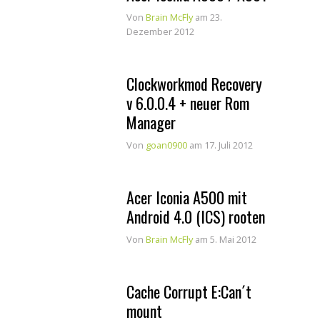
Von
Brain McFly
am 23.
Dezember 2012
Clockworkmod Recovery
v 6.0.0.4 + neuer Rom
Manager
Von
goan0900
am 17. Juli 2012
Acer Iconia A500 mit
Android 4.0 (ICS) rooten
Von
Brain McFly
am 5. Mai 2012
Cache Corrupt E:Can´t
mount