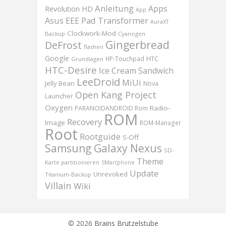
Anleitung
Apps
Revolution HD
App
Asus EEE Pad Transformer
AuraXT
Clockwork-Mod
Backup
Cyanogen
Gingerbread
DeFrost
flashen
Google
HTC
HP-Touchpad
Grundlagen
HTC-Desire
Ice Cream Sandwich
LeeDroid
MiUi
Jelly Bean
Nova
Open Kang Project
Launcher
Oxygen
Radio-
PARANOIDANDROID Rom
ROM
Recovery
Image
ROM-Manager
Root
Rootguide
S-Off
Samsung Galaxy Nexus
SD-
Theme
Karte partitionieren
SMartphone
Update
Unrevoked
Titanium-Backup
Villain
Wiki
© 2026
Brains Brutzelstube