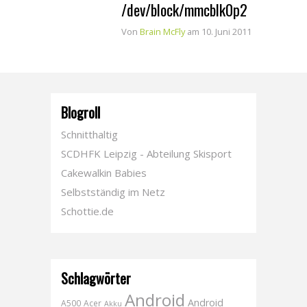
/dev/block/mmcblk0p2
Von
Brain McFly
am 10. Juni 2011
Blogroll
Schnitthaltig
SCDHFK Leipzig - Abteilung Skisport
Cakewalkin Babies
Selbstständig im Netz
Schottie.de
Schlagwörter
Android
Android
A500
Acer
Akku