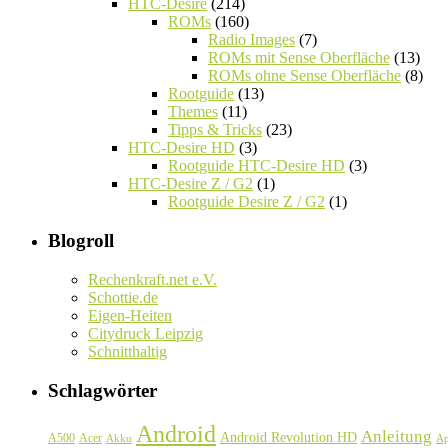
HTC-Desire
(214)
ROMs
(160)
Radio Images
(7)
ROMs mit Sense Oberfläche
(13)
ROMs ohne Sense Oberfläche
(8)
Rootguide
(13)
Themes
(11)
Tipps & Tricks
(23)
HTC-Desire HD
(3)
Rootguide HTC-Desire HD
(3)
HTC-Desire Z / G2
(1)
Rootguide Desire Z / G2
(1)
Blogroll
Rechenkraft.net e.V.
Schottie.de
Eigen-Heiten
Citydruck Leipzig
Schnitthaltig
Schlagwörter
Android
Anleitung
Android Revolution HD
A500
Acer
Akku
A