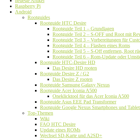
neueste Artikel
Raspberry Pi
Android
Rootguides
Rootguide HTC Desire
Rootguide Teil 1 – Grundlagen
Rootguide Teil 2 – S-OFF und Root mit Rev
Rootguide Teil 3 – Vorbereitungen für Cu
Rootguide Teil 4 – Flashen eines Roms
Rootguide Teil 5 – S-Off entfernen, Root 
Rootguide Teil 6 – Rom-Update oder Umsti
Rootguide HTC-Desire HD
Das Desire HD rooten
Rootguide Desire Z / G2
Das Desire Z rooten
Rootguide Samsung Galaxy Nexus
Rootguide Acer Iconia A500
Oneklicktool für das Acer Iconia A500
Rootguide Asus EEE Pad Transformer
Rootguide Google Nexus Smartphones und Tablet
Top-Themen
Wiki
FAQ HTC Desire
Update eines ROMs
Wechsel SD-Karte und A2SD+