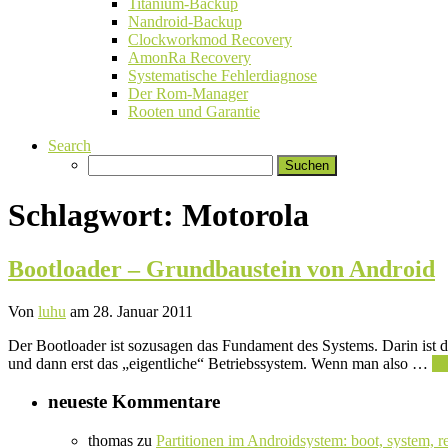
Titanium-Backup
Nandroid-Backup
Clockworkmod Recovery
AmonRa Recovery
Systematische Fehlerdiagnose
Der Rom-Manager
Rooten und Garantie
Search
Suchen
nach:
Schlagwort:
Motorola
Bootloader – Grundbaustein von Android
Von
luhu
am 28. Januar 2011
Der Bootloader ist sozusagen das Fundament des Systems. Darin ist d
und dann erst das „eigentliche“ Betriebssystem. Wenn man also …
We
neueste Kommentare
thomas
zu
Partitionen im Androidsystem: boot, system, r