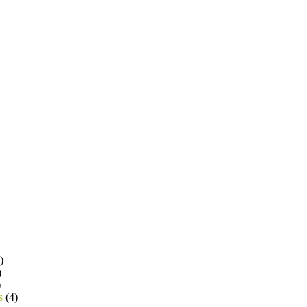
)
)
)
s
(4)