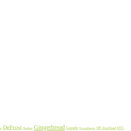
Gingerbread
DeFrost
Google
HTC
HP-Touchpad
en
flashen
Grundlagen