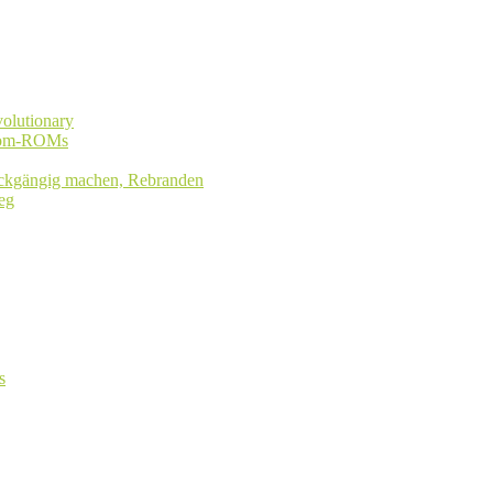
olutionary
stom-ROMs
rückgängig machen, Rebranden
eg
s