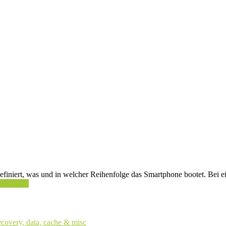
efiniert, was und in welcher Reihenfolge das Smartphone bootet. Bei e
iterlesen
ecovery, data, cache & misc