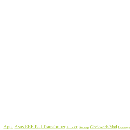
Asus EEE Pad Transformer
Apps
Clockwork-Mod
Backup
Cyanog
pp
AuraXT