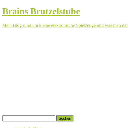
Brains Brutzelstube
Mein Blog rund um kleine elektronische Spielzeuge und was man da
Springe
Suchen
zum
nach:
Inhalt