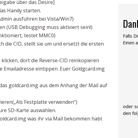
reigabe über das Desire]
as Handy starten.
 Admin ausführen bei Vista/Win7)
Dan
n (USB Debugging muss aktiviert sein!)
ktioniert, testet MMC0)
Falls D
Einen a
h die CID, stellt sie um und ersetzt die ersten
 klicken, dort die Reverse-CID reinkopieren
ure Emailadresse eintippen. Euer Goldgcard.img
 das goldcard.img aus dem Anhang der Mail auf
eren(„Als Festplatte verwenden“)
oder s
eure SD-Karte auswählen.
den fo
oldcard.img was ihr via Mail bekommen habt