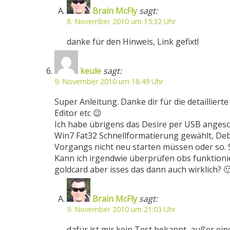
Brain McFly
sagt:
8. November 2010 um 15:32 Uhr
danke für den Hinweis, Link gefixt!
keule
sagt:
9. November 2010 um 18:49 Uhr
Super Anleitung. Danke dir für die detaillier
Editor etc 😉
Ich habe übrigens das Desire per USB angesc
Win7 Fat32 Schnellformatierung gewählt, De
Vorgangs nicht neu starten müssen oder so. S
Kann ich irgendwie überprüfen obs funktionie
goldcard aber isses das dann auch wirklich? 
Brain McFly
sagt:
9. November 2010 um 21:03 Uhr
dafür ist mir kein Test bekannt, außer e