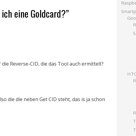
Raspbe
 ich eine Goldcard?”
Smart
Goo
R
S
er die Reverse-CID, die das Tool auch ermittelt?
HTC
so die die neben Get CID steht, das is ja schon
R
T
T