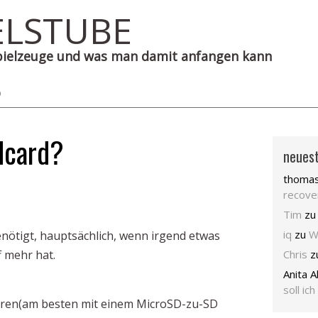
ELSTUBE
Spielzeuge und was man damit anfangen kann
D
ldcard?
neues
thoma
recove
Tim
z
iq
zu
W
nötigt, hauptsächlich, wenn irgend etwas
f mehr hat.
Chris
z
Anita A
soll ich
eren(am besten mit einem MicroSD-zu-SD