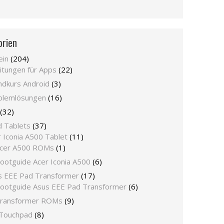
orien
ein
(204)
itungen für Apps
(22)
ndkurs Android
(3)
blemlösungen
(16)
(32)
d Tablets
(37)
 Iconia A500 Tablet
(11)
cer A500 ROMs
(1)
ootguide Acer Iconia A500
(6)
s EEE Pad Transformer
(17)
ootguide Asus EEE Pad Transformer
(6)
ransformer ROMs
(9)
Touchpad
(8)