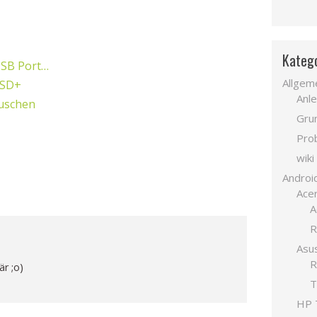
Kateg
USB Port…
Allgem
2SD+
Anle
uschen
Gru
Pro
wiki
Androi
Acer
A
R
Asu
R
är ;o)
T
HP 