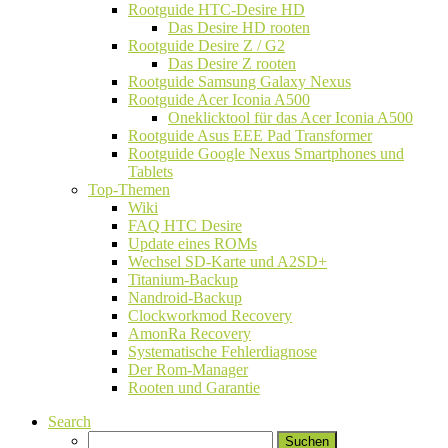
Rootguide HTC-Desire HD
Das Desire HD rooten
Rootguide Desire Z / G2
Das Desire Z rooten
Rootguide Samsung Galaxy Nexus
Rootguide Acer Iconia A500
Oneklicktool für das Acer Iconia A500
Rootguide Asus EEE Pad Transformer
Rootguide Google Nexus Smartphones und
Tablets
Top-Themen
Wiki
FAQ HTC Desire
Update eines ROMs
Wechsel SD-Karte und A2SD+
Titanium-Backup
Nandroid-Backup
Clockworkmod Recovery
AmonRa Recovery
Systematische Fehlerdiagnose
Der Rom-Manager
Rooten und Garantie
Search
Suchen