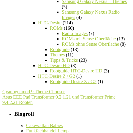
Samsung Galaxy Nexus – Themes
(5)
Samsung Galaxy Nexus Radio
Images
(4)
HTC-Desire
(214)
ROMs
(160)
Radio Images
(7)
ROMs mit Sense Oberfläche
(13)
ROMs ohne Sense Oberfläche
(8)
Rootguide
(13)
Themes
(11)
Tipps & Tricks
(23)
HTC-Desire HD
(3)
Rootguide HTC-Desire HD
(3)
HTC-Desire Z / G2
(1)
Rootguide Desire Z / G2
(1)
Cyanogenmod 9 Theme Chooser
Asus EEE Pad Transformer 9.2.1.21 und Transformer Prime
9.4.2.21 Rooten
Blogroll
Cakewalkin Babies
Funkfachhandel Lemp