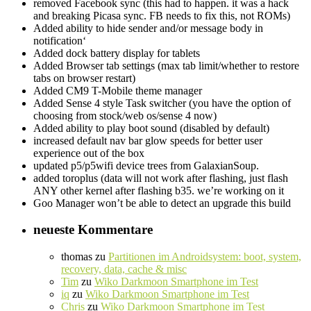
removed Facebook sync (this had to happen. it was a hack
and breaking Picasa sync. FB needs to fix this, not ROMs)
Added ability to hide sender and/or message body in
notification‘
Added dock battery display for tablets
Added Browser tab settings (max tab limit/whether to restore
tabs on browser restart)
Added CM9 T-Mobile theme manager
Added Sense 4 style Task switcher (you have the option of
choosing from stock/web os/sense 4 now)
Added ability to play boot sound (disabled by default)
increased default nav bar glow speeds for better user
experience out of the box
updated p5/p5wifi device trees from GalaxianSoup.
added toroplus (data will not work after flashing, just flash
ANY other kernel after flashing b35. we’re working on it
Goo Manager won’t be able to detect an upgrade this build
neueste Kommentare
thomas
zu
Partitionen im Androidsystem: boot, system,
recovery, data, cache & misc
Tim
zu
Wiko Darkmoon Smartphone im Test
iq
zu
Wiko Darkmoon Smartphone im Test
Chris
zu
Wiko Darkmoon Smartphone im Test