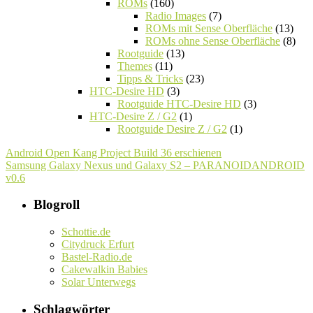
ROMs
(160)
Radio Images
(7)
ROMs mit Sense Oberfläche
(13)
ROMs ohne Sense Oberfläche
(8)
Rootguide
(13)
Themes
(11)
Tipps & Tricks
(23)
HTC-Desire HD
(3)
Rootguide HTC-Desire HD
(3)
HTC-Desire Z / G2
(1)
Rootguide Desire Z / G2
(1)
Android Open Kang Project Build 36 erschienen
Samsung Galaxy Nexus und Galaxy S2 – PARANOIDANDROID
v0.6
Blogroll
Schottie.de
Citydruck Erfurt
Bastel-Radio.de
Cakewalkin Babies
Solar Unterwegs
Schlagwörter