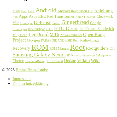
Android
Anleitung
Android Revolution HD
A500
Acer
Akku
Asus EEE Pad Transformer
Apps
Clockwork-
Backup
App
AuraXT
Gingerbread
DeFrost
Google
Mod
Cyanogen
flashen
HTC-Desire
Ice Cream Sandwich
HTC
HP-Touchpad
Grundlagen
LeeDroid
Open Kang
MiUi
Jelly Bean
Nova Launcher
Project
Oxygen
Radio-Image
PARANOIDANDROID Rom
ROM
Root
Recovery
Rootguide
S-Off
ROM-Manager
Samsung Galaxy Nexus
SD-Karte partitionieren
SMartphone
Villain
Update
Wiki
Theme
Unrevoked
Titanium-Backup
© 2026
Brains Brutzelstube
Impressum
Datenschutzerklärung