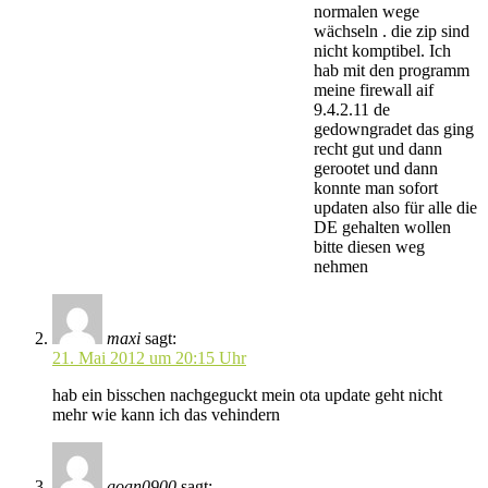
normalen wege
wächseln . die zip sind
nicht komptibel. Ich
hab mit den programm
meine firewall aif
9.4.2.11 de
gedowngradet das ging
recht gut und dann
gerootet und dann
konnte man sofort
updaten also für alle die
DE gehalten wollen
bitte diesen weg
nehmen
maxi
sagt:
21. Mai 2012 um 20:15 Uhr
hab ein bisschen nachgeguckt mein ota update geht nicht
mehr wie kann ich das vehindern
goan0900
sagt: