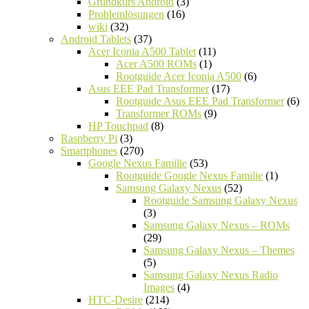
Grundkurs Android
(3)
Problemlösungen
(16)
wiki
(32)
Android Tablets
(37)
Acer Iconia A500 Tablet
(11)
Acer A500 ROMs
(1)
Rootguide Acer Iconia A500
(6)
Asus EEE Pad Transformer
(17)
Rootguide Asus EEE Pad Transformer
(6)
Transformer ROMs
(9)
HP Touchpad
(8)
Raspberry Pi
(3)
Smartphones
(270)
Google Nexus Familie
(53)
Rootguide Google Nexus Familie
(1)
Samsung Galaxy Nexus
(52)
Rootguide Samsung Galaxy Nexus
(3)
Samsung Galaxy Nexus – ROMs
(29)
Samsung Galaxy Nexus – Themes
(5)
Samsung Galaxy Nexus Radio
Images
(4)
HTC-Desire
(214)