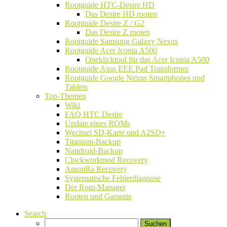
Rootguide HTC-Desire HD
Das Desire HD rooten
Rootguide Desire Z / G2
Das Desire Z rooten
Rootguide Samsung Galaxy Nexus
Rootguide Acer Iconia A500
Oneklicktool für das Acer Iconia A500
Rootguide Asus EEE Pad Transformer
Rootguide Google Nexus Smartphones und
Tablets
Top-Themen
Wiki
FAQ HTC Desire
Update eines ROMs
Wechsel SD-Karte und A2SD+
Titanium-Backup
Nandroid-Backup
Clockworkmod Recovery
AmonRa Recovery
Systematische Fehlerdiagnose
Der Rom-Manager
Rooten und Garantie
Search
Suchen