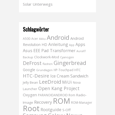
Solar Unterwegs
Schlagwörter
Android
Android
A500
Acer
Akku
Anleitung
Apps
Revolution HD
App
Asus EEE Pad Transformer
AuraXT
Clockwork-Mod
Backup
Cyanogen
Gingerbread
DeFrost
flashen
Google
HTC
HP-Touchpad
Grundlagen
HTC-Desire
Ice Cream Sandwich
LeeDroid
MiUi
Jelly Bean
Nova
Open Kang Project
Launcher
Oxygen
Radio-
PARANOIDANDROID Rom
ROM
Recovery
Image
ROM-Manager
Root
Rootguide
S-Off