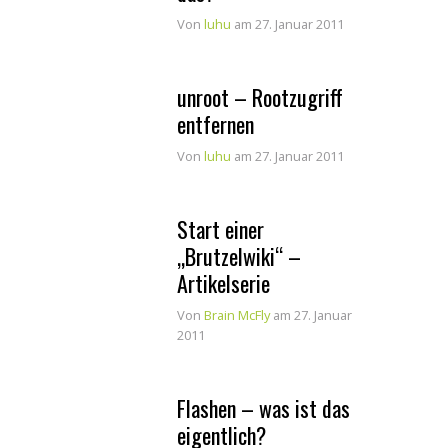
Von
luhu
am 27. Januar 2011
unroot – Rootzugriff
entfernen
Von
luhu
am 27. Januar 2011
Start einer
„Brutzelwiki“ –
Artikelserie
Von
Brain McFly
am 27. Januar
2011
Flashen – was ist das
eigentlich?