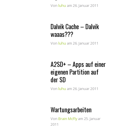
Von
luhu
am 26. Januar 2011
Dalvik Cache – Dalvik
waaas???
Von
luhu
am 26. Januar 2011
A2SD+ – Apps auf einer
eigenen Partition auf
der SD
Von
luhu
am 26. Januar 2011
Wartungsarbeiten
Von
Brain McFly
am 25. Januar
2011