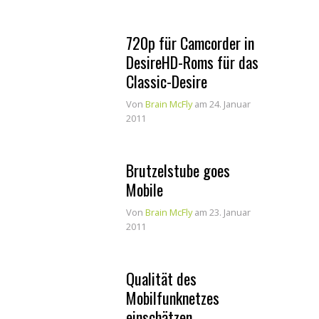
720p für Camcorder in
DesireHD-Roms für das
Classic-Desire
Von
Brain McFly
am 24. Januar
2011
Brutzelstube goes
Mobile
Von
Brain McFly
am 23. Januar
2011
Qualität des
Mobilfunknetzes
einschätzen