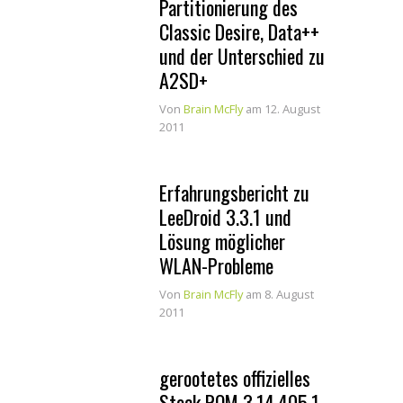
Partitionierung des
Classic Desire, Data++
und der Unterschied zu
A2SD+
Von
Brain McFly
am 12. August
2011
Erfahrungsbericht zu
LeeDroid 3.3.1 und
Lösung möglicher
WLAN-Probleme
Von
Brain McFly
am 8. August
2011
gerootetes offizielles
Stock ROM 3.14.405.1