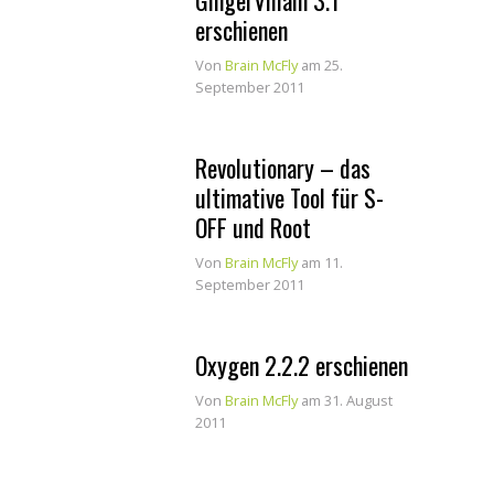
GingerVillain 3.1
erschienen
Von
Brain McFly
am 25.
September 2011
Revolutionary – das
ultimative Tool für S-
OFF und Root
Von
Brain McFly
am 11.
September 2011
Oxygen 2.2.2 erschienen
Von
Brain McFly
am 31. August
2011