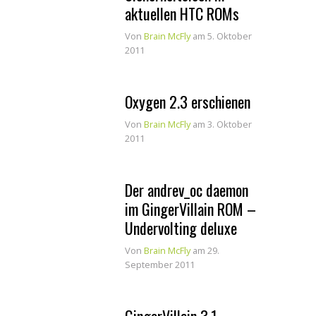
aktuellen HTC ROMs
Von
Brain McFly
am 5. Oktober
2011
Oxygen 2.3 erschienen
Von
Brain McFly
am 3. Oktober
2011
Der andrev_oc daemon
im GingerVillain ROM –
Undervolting deluxe
Von
Brain McFly
am 29.
September 2011