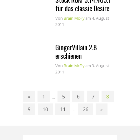
für das classic Desire
Von
Brain McFly
am 4. August
2011
GingerVillain 2.8
erschienen
Von
Brain McFly
am 3. August
2011
«
1
5
6
7
8
...
9
10
11
26
»
...