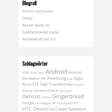
Blogroll
InForm und Farbe
Dietpi
Bastel-Radio.de
Funkfachhandel Lemp
Rechenkraft.net e.V.
Schlagwörter
Android
Android
A500
Acer
Akku
Anleitung
Apps
Revolution HD
App
Asus EEE Pad Transformer
AuraXT
Clockwork-Mod
Backup
Cyanogen
Gingerbread
DeFrost
flashen
Google
HTC
HP-Touchpad
Grundlagen
HTC-Desire
Ice Cream Sandwich