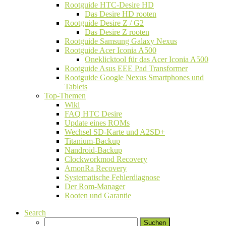
Rootguide HTC-Desire HD
Das Desire HD rooten
Rootguide Desire Z / G2
Das Desire Z rooten
Rootguide Samsung Galaxy Nexus
Rootguide Acer Iconia A500
Oneklicktool für das Acer Iconia A500
Rootguide Asus EEE Pad Transformer
Rootguide Google Nexus Smartphones und
Tablets
Top-Themen
Wiki
FAQ HTC Desire
Update eines ROMs
Wechsel SD-Karte und A2SD+
Titanium-Backup
Nandroid-Backup
Clockworkmod Recovery
AmonRa Recovery
Systematische Fehlerdiagnose
Der Rom-Manager
Rooten und Garantie
Search
Suchen