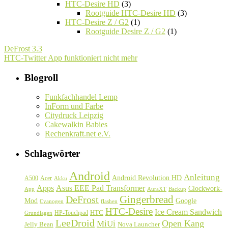
HTC-Desire HD
(3)
Rootguide HTC-Desire HD
(3)
HTC-Desire Z / G2
(1)
Rootguide Desire Z / G2
(1)
DeFrost 3.3
HTC-Twitter App funktioniert nicht mehr
Blogroll
Funkfachhandel Lemp
InForm und Farbe
Citydruck Leipzig
Cakewalkin Babies
Rechenkraft.net e.V.
Schlagwörter
Android
Anleitung
Android Revolution HD
A500
Acer
Akku
Asus EEE Pad Transformer
Apps
Clockwork-
Backup
App
AuraXT
Gingerbread
DeFrost
Google
Mod
Cyanogen
flashen
HTC-Desire
Ice Cream Sandwich
HTC
HP-Touchpad
Grundlagen
LeeDroid
Open Kang
MiUi
Jelly Bean
Nova Launcher