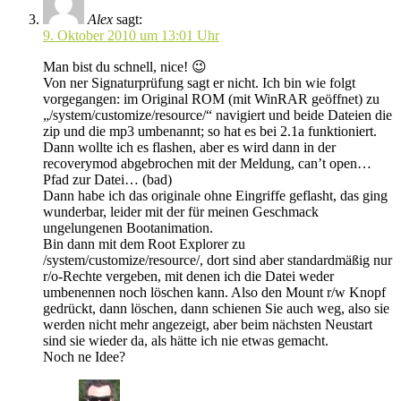
Alex
sagt:
9. Oktober 2010 um 13:01 Uhr
Man bist du schnell, nice! 😉
Von ner Signaturprüfung sagt er nicht. Ich bin wie folgt
vorgegangen: im Original ROM (mit WinRAR geöffnet) zu
„/system/customize/resource/“ navigiert und beide Dateien die
zip und die mp3 umbenannt; so hat es bei 2.1a funktioniert.
Dann wollte ich es flashen, aber es wird dann in der
recoverymod abgebrochen mit der Meldung, can’t open…
Pfad zur Datei… (bad)
Dann habe ich das originale ohne Eingriffe geflasht, das ging
wunderbar, leider mit der für meinen Geschmack
ungelungenen Bootanimation.
Bin dann mit dem Root Explorer zu
/system/customize/resource/, dort sind aber standardmäßig nur
r/o-Rechte vergeben, mit denen ich die Datei weder
umbenennen noch löschen kann. Also den Mount r/w Knopf
gedrückt, dann löschen, dann schienen Sie auch weg, also sie
werden nicht mehr angezeigt, aber beim nächsten Neustart
sind sie wieder da, als hätte ich nie etwas gemacht.
Noch ne Idee?