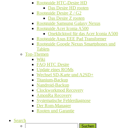
Rootguide HTC-Desire HD
Das Desire HD rooten
Rootguide Desire Z / G2
Das Desire Z rooten
Rootguide Samsung Galaxy Nexus
Rootguide Acer Iconia A500
Oneklicktool für das Acer Iconia A500
Rootguide Asus EEE Pad Transformer
Rootguide Google Nexus Smartphones und
Tablets
Top-Themen
Wiki
FAQ HTC Desire
Update eines ROMs
Wechsel SD-Karte und A2SD+
Titanium-Backup
Nandroid-Backup
Clockworkmod Recovery
AmonRa Recovery
Systematische Fehlerdiagnose
Der Rom-Manager
Rooten und Garantie
Search
Suchen