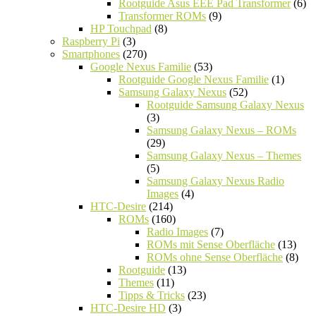
Rootguide Asus EEE Pad Transformer
(6)
Transformer ROMs
(9)
HP Touchpad
(8)
Raspberry Pi
(3)
Smartphones
(270)
Google Nexus Familie
(53)
Rootguide Google Nexus Familie
(1)
Samsung Galaxy Nexus
(52)
Rootguide Samsung Galaxy Nexus
(3)
Samsung Galaxy Nexus – ROMs
(29)
Samsung Galaxy Nexus – Themes
(5)
Samsung Galaxy Nexus Radio
Images
(4)
HTC-Desire
(214)
ROMs
(160)
Radio Images
(7)
ROMs mit Sense Oberfläche
(13)
ROMs ohne Sense Oberfläche
(8)
Rootguide
(13)
Themes
(11)
Tipps & Tricks
(23)
HTC-Desire HD
(3)