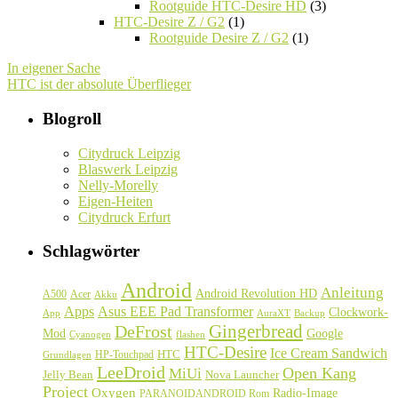
Rootguide HTC-Desire HD
(3)
HTC-Desire Z / G2
(1)
Rootguide Desire Z / G2
(1)
In eigener Sache
HTC ist der absolute Überflieger
Blogroll
Citydruck Leipzig
Blaswerk Leipzig
Nelly-Morelly
Eigen-Heiten
Citydruck Erfurt
Schlagwörter
Android
Anleitung
Android Revolution HD
A500
Acer
Akku
Asus EEE Pad Transformer
Apps
Clockwork-
Backup
App
AuraXT
Gingerbread
DeFrost
Google
Mod
Cyanogen
flashen
HTC-Desire
Ice Cream Sandwich
HTC
HP-Touchpad
Grundlagen
LeeDroid
Open Kang
MiUi
Jelly Bean
Nova Launcher
Project
Oxygen
Radio-Image
PARANOIDANDROID Rom