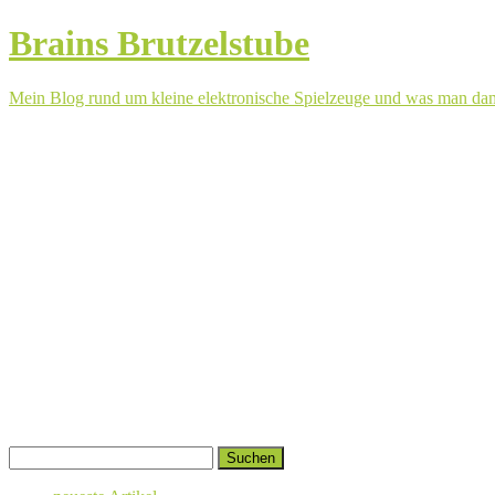
Brains Brutzelstube
Mein Blog rund um kleine elektronische Spielzeuge und was man da
Springe
Suchen
zum
nach:
Inhalt