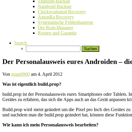
Titanium-Backup
Nandroid-Backup
Clockworkmod Recovery
AmonRa Recovery
Systematische Fehlerdiagnose
Der Rom-Manager
Rooten und Garantie
Search
Suchen
nach:
Der Personalausweis eures Androiden – die
Von
goan0900
am
4. April 2012
Was ist eigentlich build.prop?
build.prop ist der Personalausweis eures Smartphones oder Tablets. I
Gerätes zu erfahren, das sich die Apps auch an das Gerät anpassen 
Build.prop wird meist geändert um die Pixel pro Inch des Gerätes z
und nachdem man die build.prop geändert hat, können diese Funktion
Wie kann ich mein Personalausweis bearbeiten?