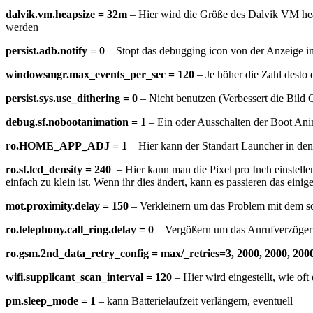
dalvik.vm.heapsize = 32m
– Hier wird die Größe des Dalvik VM heap 
werden
persist.adb.notify = 0
– Stopt das debugging icon von der Anzeige in
windowsmgr.max_events_per_sec = 120
– Je höher die Zahl desto e
persist.sys.use_dithering = 0
– Nicht benutzen (Verbessert die Bild Q
debug.sf.nobootanimation = 1
– Ein oder Ausschalten der Boot Ani
ro.HOME_APP_ADJ = 1
– Hier kann der Standart Launcher in d
ro.sf.lcd_density = 240
– Hier kann man die Pixel pro Inch einstell
einfach zu klein ist. Wenn ihr dies ändert, kann es passieren das ein
mot.proximity.delay = 150
– Verkleinern um das Problem mit dem s
ro.telephony.call_ring.delay = 0
– Vergößern um das Anrufverzöger
ro.gsm.2nd_data_retry_config = max/_retries=3, 2000, 2000, 200
wifi.supplicant_scan_interval = 120
– Hier wird eingestellt, wie of
pm.sleep_mode = 1
– kann Batterielaufzeit verlängern, eventuell