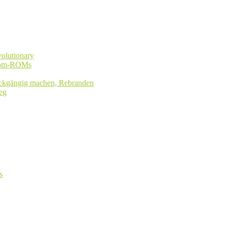
olutionary
stom-ROMs
rückgängig machen, Rebranden
eg
s