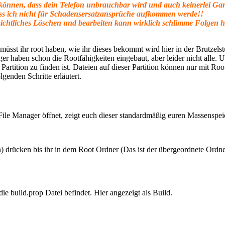
 können, dass dein Telefon unbrauchbar wird und auch keinerlei Ga
dass ich nicht für Schadensersatzansprüche aufkommen werde!!
bsichtliches Löschen und bearbeiten kann wirklich schlimme Folgen ha
müsst ihr root haben, wie ihr dieses bekommt wird hier in der Brutzels
r haben schon die Rootfähigkeiten eingebaut, aber leider nicht alle. U
Partition zu finden ist. Dateien auf dieser Partition können nur mit Ro
genden Schritte erläutert.
 File Manager öffnet, zeigt euch dieser standardmäßig euren Massenspei
) drücken bis ihr in dem Root Ordner (Das ist der übergeordnete Ordner)
e build.prop Datei befindet. Hier angezeigt als Build.