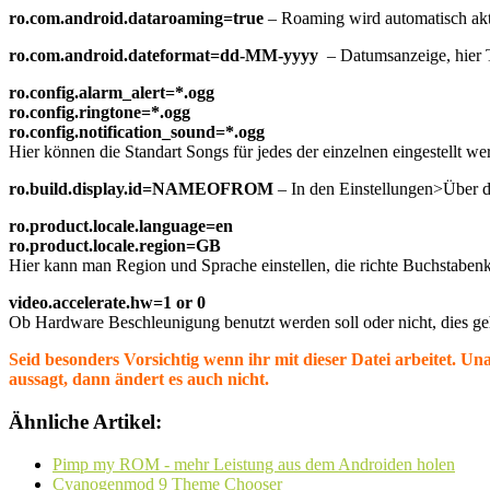
ro.com.android.dataroaming=true
– Roaming wird automatisch akti
ro.com.android.dateformat=dd-MM-yyyy
– Datumsanzeige, hier
ro.config.alarm_alert=*.ogg
ro.config.ringtone=*.ogg
ro.config.notification_sound=*.ogg
Hier können die Standart Songs für jedes der einzelnen eingestellt 
ro.build.display.id=NAMEOFROM
– In den Einstellungen>Über da
ro.product.locale.language=en
ro.product.locale.region=GB
Hier kann man Region und Sprache einstellen, die richte Buchstabenko
video.accelerate.hw=1 or 0
Ob Hardware Beschleunigung benutzt werden soll oder nicht, dies geh
Seid besonders Vorsichtig wenn ihr mit dieser Datei arbeitet. U
aussagt, dann ändert es auch nicht.
Ähnliche Artikel:
Pimp my ROM - mehr Leistung aus dem Androiden holen
Cyanogenmod 9 Theme Chooser