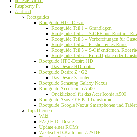
neueste Artikel
Raspberry Pi
Android
Rootguides
Rootguide HTC Desire
Rootguide Teil 1 – Grundlagen
Rootguide Teil 2 – S-OFF und Root mit Rev
Rootguide Teil 3 – Vorbereitungen für Cu
Rootguide Teil 4 – Flashen eines Roms
Rootguide Teil 5 – S-Off entfernen, Root 
Rootguide Teil 6 – Rom-Update oder Umsti
Rootguide HTC-Desire HD
Das Desire HD rooten
Rootguide Desire Z / G2
Das Desire Z rooten
Rootguide Samsung Galaxy Nexus
Rootguide Acer Iconia A500
Oneklicktool für das Acer Iconia A500
Rootguide Asus EEE Pad Transformer
Rootguide Google Nexus Smartphones und Tablet
Top-Themen
Wiki
FAQ HTC Desire
Update eines ROMs
Wechsel SD-Karte und A2SD+