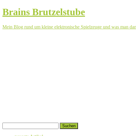
Brains Brutzelstube
Mein Blog rund um kleine elektronische Spielzeuge und was man da
Springe
Suchen
zum
nach:
Inhalt