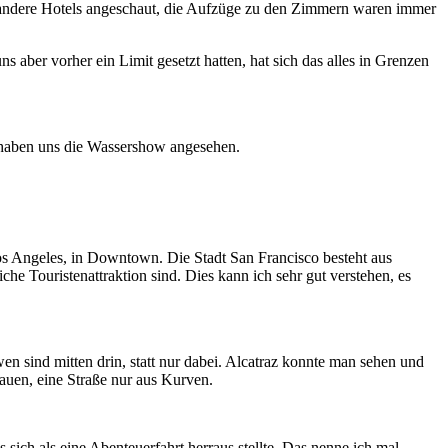
andere Hotels angeschaut, die Aufzüge zu den Zimmern waren immer
 aber vorher ein Limit gesetzt hatten, hat sich das alles in Grenzen
 haben uns die Wassershow angesehen.
os Angeles, in Downtown. Die Stadt San Francisco besteht aus
e Touristenattraktion sind. Dies kann ich sehr gut verstehen, es
n sind mitten drin, statt nur dabei. Alcatraz konnte man sehen und
auen, eine Straße nur aus Kurven.
sich als eine Abenteuerfahrt herraus stellte. Das nenne ich mal