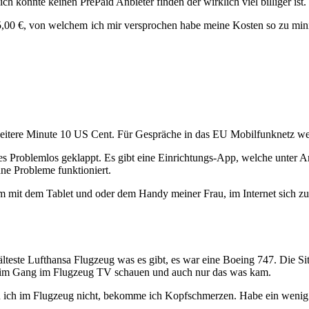
 konnte keinen PrePaid Anbieter finden der wirklich viel billiger ist.
,00 €, von welchem ich mir versprochen habe meine Kosten so zu minimie
weitere Minute 10 US Cent. Für Gespräche in das EU Mobilfunknetz w
 Problemlos geklappt. Es gibt eine Einrichtungs-App, welche unter Anroi
ne Probleme funktioniert.
m mit dem Tablet und oder dem Handy meiner Frau, im Internet sich z
älteste Lufthansa Flugzeug was es gibt, es war eine Boeing 747. Die S
ur im Gang im Flugzeug TV schauen und auch nur das was kam.
 ich im Flugzeug nicht, bekomme ich Kopfschmerzen. Habe ein wenig mi