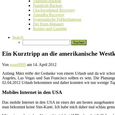
Titanium-Backup
Nandroid-Backup
Clockworkmod Recovery
AmonRa Recovery
Systematische Fehlerdiagnose
Der Rom-Manager
Rooten und Garantie
Search
Suchen
nach:
Ein Kurztripp an die amerikanische Westk
Von
goan0900
am
14. April 2012
Anfang März reifte der Gedanke von einem Urlaub und da wir schon 
Angeles, Las Vegas und San Francisco sollten es sein. Die Planung
02.04.2012 Urlaub bekommen und daher konnten wir nur wenige Tage 
Mobiles Internet in den USA
Das mobile Internet in den USA ist eines der am besten ausgebauten
man bekommt keine Sim-Karte. Ich habe mich daher mal schlau gem