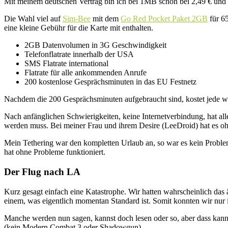
Mit meinem deutschen Vertrag bin ich bei 1MB schon bei 2,49 € und ich
Die Wahl viel auf
Sim-Bee
mit dem
Go Red Pocket Paket 2GB
für 65
eine kleine Gebühr für die Karte mit enthalten.
2GB Datenvolumen in 3G Geschwindigkeit
Telefonflatrate innerhalb der USA
SMS Flatrate international
Flatrate für alle ankommenden Anrufe
200 kostenlose Gesprächsminuten in das EU Festnetz
Nachdem die 200 Gesprächsminuten aufgebraucht sind, kostet jede 
Nach anfänglichen Schwierigkeiten, keine Internetverbindung, hat alles
werden muss. Bei meiner Frau und ihrem Desire (LeeDroid) hat es oh
Mein Tethering war den kompletten Urlaub an, so war es kein Proble
hat ohne Probleme funktioniert.
Der Flug nach LA
Kurz gesagt einfach eine Katastrophe. Wir hatten wahrscheinlich das 
einem, was eigentlich momentan Standard ist. Somit konnten wir n
Manche werden nun sagen, kannst doch lesen oder so, aber dass kann
(kein Modern Combat 3 oder Shadowgun).