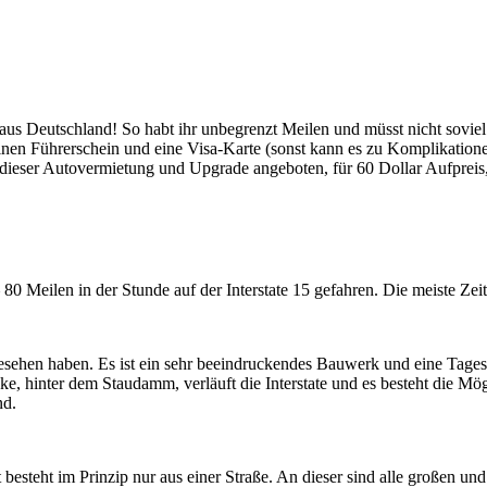
us Deutschland! So habt ihr unbegrenzt Meilen und müsst nicht sovie
einen Führerschein und eine Visa-Karte (sonst kann es zu Komplikatio
f dieser Autovermietung und Upgrade angeboten, für 60 Dollar Aufprei
 Meilen in der Stunde auf der Interstate 15 gefahren. Die meiste Zeit 
sehen haben. Es ist ein sehr beeindruckendes Bauwerk und eine Tages
 hinter dem Staudamm, verläuft die Interstate und es besteht die Mö
nd.
t besteht im Prinzip nur aus einer Straße. An dieser sind alle großen