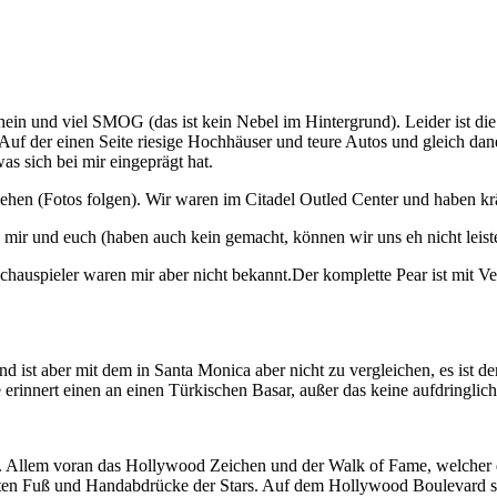
 und viel SMOG (das ist kein Nebel im Hintergrund). Leider ist die S
. Auf der einen Seite riesige Hochhäuser und teure Autos und gleich da
as sich bei mir eingeprägt hat.
en (Fotos folgen). Wir waren im Citadel Outled Center und haben kräf
h mir und euch (haben auch kein gemacht, können wir uns eh nicht leist
auspieler waren mir aber nicht bekannt.Der komplette Pear ist mit V
d ist aber mit dem in Santa Monica aber nicht zu vergleichen, es ist d
rinnert einen an einen Türkischen Basar, außer das keine aufdringlich 
en. Allem voran das Hollywood Zeichen und der Walk of Fame, welcher 
mten Fuß und Handabdrücke der Stars. Auf dem Hollywood Boulevard ste