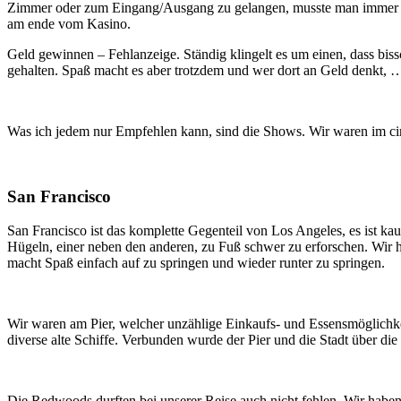
Zimmer oder zum Eingang/Ausgang zu gelangen, musste man immer du
am ende vom Kasino.
Geld gewinnen – Fehlanzeige. Ständig klingelt es um einen, dass biss
gehalten. Spaß macht es aber trotzdem und wer dort an Geld denkt, 
Was ich jedem nur Empfehlen kann, sind die Shows. Wir waren im ci
San Francisco
San Francisco ist das komplette Gegenteil von Los Angeles, es ist k
Hügeln, einer neben den anderen, zu Fuß schwer zu erforschen. Wir ha
macht Spaß einfach auf zu springen und wieder runter zu springen.
Wir waren am Pier, welcher unzählige Einkaufs- und Essensmöglichkei
diverse alte Schiffe. Verbunden wurde der Pier und die Stadt über d
Die Redwoods durften bei unserer Reise auch nicht fehlen. Wir haben 