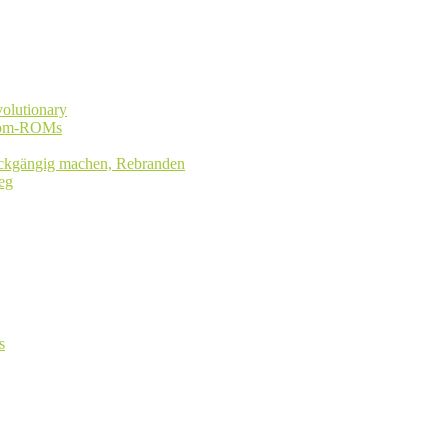
olutionary
stom-ROMs
rückgängig machen, Rebranden
eg
s