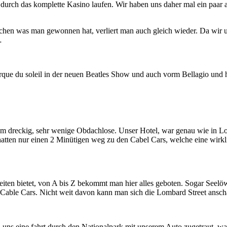
rch das komplette Kasino laufen. Wir haben uns daher mal ein paar 
chen was man gewonnen hat, verliert man auch gleich wieder. Da wir uns
…
rque du soleil in der neuen Beatles Show und auch vorm Bellagio und
aum dreckig, sehr wenige Obdachlose. Unser Hotel, war genau wie in L
tten nur einen 2 Minütigen weg zu den Cabel Cars, welche eine wirklich
ten bietet, von A bis Z bekommt man hier alles geboten. Sogar Seelöwe
ie Cable Cars. Nicht weit davon kann man sich die Lombard Street ansch
uns eine fahrt durch den Nationalpark mit unserem Auto zugetraut, was 