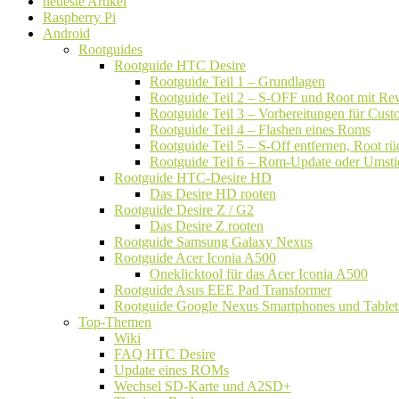
neueste Artikel
Raspberry Pi
Android
Rootguides
Rootguide HTC Desire
Rootguide Teil 1 – Grundlagen
Rootguide Teil 2 – S-OFF und Root mit Rev
Rootguide Teil 3 – Vorbereitungen für Cu
Rootguide Teil 4 – Flashen eines Roms
Rootguide Teil 5 – S-Off entfernen, Root 
Rootguide Teil 6 – Rom-Update oder Umsti
Rootguide HTC-Desire HD
Das Desire HD rooten
Rootguide Desire Z / G2
Das Desire Z rooten
Rootguide Samsung Galaxy Nexus
Rootguide Acer Iconia A500
Oneklicktool für das Acer Iconia A500
Rootguide Asus EEE Pad Transformer
Rootguide Google Nexus Smartphones und Tablet
Top-Themen
Wiki
FAQ HTC Desire
Update eines ROMs
Wechsel SD-Karte und A2SD+