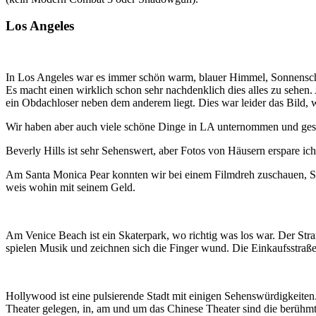
Los Angeles
In Los Angeles war es immer schön warm, blauer Himmel, Sonnenschein
Es macht einen wirklich schon sehr nachdenklich dies alles zu sehen
ein Obdachloser neben dem anderem liegt. Dies war leider das Bild, w
Wir haben aber auch viele schöne Dinge in LA unternommen und geseh
Beverly Hills ist sehr Sehenswert, aber Fotos von Häusern erspare ic
Am Santa Monica Pear konnten wir bei einem Filmdreh zuschauen, Sch
weis wohin mit seinem Geld.
Am Venice Beach ist ein Skaterpark, wo richtig was los war. Der Stran
spielen Musik und zeichnen sich die Finger wund. Die Einkaufsstraße e
Hollywood ist eine pulsierende Stadt mit einigen Sehenswürdigkeit
Theater gelegen, in, am und um das Chinese Theater sind die berüh