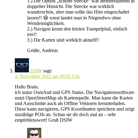
1.) Die Option „schöne Strecke“ war atemberaubend in
doppelter Hinsicht. Die Strecke war wirklich
wunderschön, aber man sollte das Hirn eingeschaltet
lassen!! 😆 sonst landet man in Nirgendwo ohne
Wendemöglichkeit.
2.) Navigon kennt den letzten Trampelpfad, einfach
irre!!
3.) Die Karten sind wirklich aktuell!!
Grüße, Andreas
DSIW
sagt:
4. November 2011 um 09:05 Uhr
Hallo Brain,
ich nutze OsmAnd und GPS Status. Die Navigationssoftware
nutzt OpenStreetMap als Kartenquelle. Man kann die Karten
und Ausschnitte auch als Offline Vektoren herunterladen.
Diese kann navigieren, GPS Koordinaten speichern und zeigt
unzählige POIs an. Schau sie dir doch mal an – sehr
empfehlenswert! Gruß DSIW