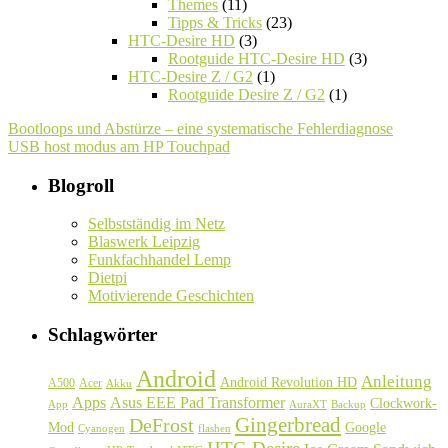
Themes
(11)
Tipps & Tricks
(23)
HTC-Desire HD
(3)
Rootguide HTC-Desire HD
(3)
HTC-Desire Z / G2
(1)
Rootguide Desire Z / G2
(1)
Bootloops und Abstürze – eine systematische Fehlerdiagnose
USB host modus am HP Touchpad
Blogroll
Selbstständig im Netz
Blaswerk Leipzig
Funkfachhandel Lemp
Dietpi
Motivierende Geschichten
Schlagwörter
Android
Anleitung
Android Revolution HD
A500
Acer
Akku
Asus EEE Pad Transformer
Apps
Clockwork-
Backup
App
AuraXT
Gingerbread
DeFrost
Google
Mod
Cyanogen
flashen