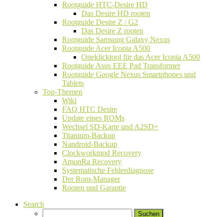
Rootguide HTC-Desire HD
Das Desire HD rooten
Rootguide Desire Z / G2
Das Desire Z rooten
Rootguide Samsung Galaxy Nexus
Rootguide Acer Iconia A500
Oneklicktool für das Acer Iconia A500
Rootguide Asus EEE Pad Transformer
Rootguide Google Nexus Smartphones und
Tablets
Top-Themen
Wiki
FAQ HTC Desire
Update eines ROMs
Wechsel SD-Karte und A2SD+
Titanium-Backup
Nandroid-Backup
Clockworkmod Recovery
AmonRa Recovery
Systematische Fehlerdiagnose
Der Rom-Manager
Rooten und Garantie
Search
Suchen