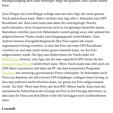
Waldspaziergang auch ohne befestigte Wege das geparkte Auto wieder finden
kann.
Zwei Fliegen mit einer Klappe schlägt man mit einer App, die einen ganzen
Track aufzeichnen kann. Dabei zeichnet eine App aller x Sekunden eine GPS
Koordinate auf. Zum einen kann man dann die zurückgelegte Strecke
nachvollziehen, diese beispielsweise auch in Googlemaps darstellen lassen,
Statistiken erstellen (wieviele Höhenmeter zurück gelegt usw), oder anhand des
aufgezeichneten Tracks wieder zum Ausgangspunkt zurückfinden. Zum
Anderen können Fotografierbegeisterte Ihre Fotos später mit einem
sogenannten Geotag versehen, so dass das Foto mit einer GPS Koordinate
versehen ist, und man somit immer genau ermitteln kann, wo das Foto
aufgenommen wurde. Als App zum Aufzeichnen der Tracks habe ich
OSMTracker
benutzt, eine App, mit der man eigentlich GPS-Tracks für das
openstreetmap-Projek
t aufzeichnen kann. Diese Tracks kann man aber auch als
GPX-Datei exportieren und dann am PC mit dem kostenlosen Programm
Geosetter
mit unterwegs geschossenen Fotos verknüpfen. So bekommen auch
Fotos aus Kameras, die über keinen GPS Empfänger verfügen einen Geotag, so
dass man jederzeit nachvollziehen kann, wo genau ein Foto aufgenommen
wurde. Zur Info: Wenn man Fotos mit dem HTC-Desire macht, kann man das
automatische Aufzeichnen des Geotags im Foto in der Fotoapp aktivieren, so
dass man die Fotos aus dem Desire nicht mit Geotagger noch nachbearbeiten
muss.
Lesestoff: