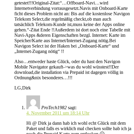
getestet!!!Original-Zitat:“…Offboard-Navi…wird
Internetverbindung vorrausgesetzt.Navis mit Onboard-Karte
ficht dieses Problem nicht an: Bis auf die kostenlose Navigon
Telekom Select,die regelmäßig checkt,ob man auch
tatsächlich Telekom-Kunde ist,muss keine der Apps online
gehen.“-Zitat Ende !!Außerdem ist dort noch eine Tabelle mit
Navi-Apps &deren Eigenschaften bezgl. Internet: Karte im
Speicher/Karte aus Internet/Internet-Zugang nötig.Bei
Navigon Select ist der Haken bei „Onboard-Karte“ und
„Internet-Zugang nötig“ !!
Also…entweder haste Glück, oder du hast den Navigon
Mobile Navigator gekauft->was du wohl wüsstest!!Der
download,die installation via Prepaid ist dagegen völlig in
Ordnung&nix besonderes…!!!
LG,Dirk
ProTech1982
sagt:
4. November 2011 um 18:14 Uhr
Hi @ Dirk ja dann hab ich wohl echt Glück mit dem
Paket und falls es wirklich mal checken sollte hab ich ja
noch die Prepaid Karte zum entlocken 🙂