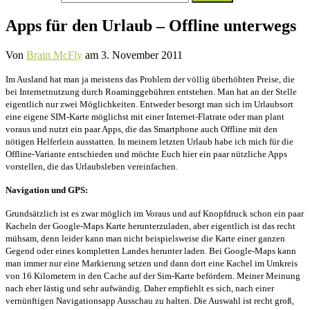
nach:
Apps für den Urlaub – Offline unterwegs
Von
Brain McFly
am
3. November 2011
Im Ausland hat man ja meistens das Problem der völlig überhöhten Preise, die
bei Internetnutzung durch Roaminggebühren entstehen. Man hat an der Stelle
eigentlich nur zwei Möglichkeiten. Entweder besorgt man sich im Urlaubsort
eine eigene SIM-Karte möglichst mit einer Internet-Flatrate oder man plant
voraus und nutzt ein paar Apps, die das Smartphone auch Offline mit den
nötigen Helferlein ausstatten. In meinem letzten Urlaub habe ich mich für die
Offline-Variante entschieden und möchte Euch hier ein paar nützliche Apps
vorstellen, die das Urlaubsleben vereinfachen.
Navigation und GPS:
Grundsätzlich ist es zwar möglich im Voraus und auf Knopfdruck schon ein paar
Kacheln der Google-Maps Karte herunterzuladen, aber eigentlich ist das recht
mühsam, denn leider kann man nicht beispielsweise die Karte einer ganzen
Gegend oder eines kompletten Landes herunter laden. Bei Google-Maps kann
man immer nur eine Markierung setzen und dann dort eine Kachel im Umkreis
von 16 Kilometern in den Cache auf der Sim-Karte befördern. Meiner Meinung
nach eher lästig und sehr aufwändig. Daher empfiehlt es sich, nach einer
vernünftigen Navigationsapp Ausschau zu halten. Die Auswahl ist recht groß,