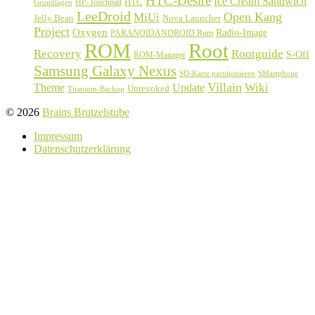
HTC-Desire
Ice Cream Sandwich
HTC
HP-Touchpad
Grundlagen
LeeDroid
Open Kang
MiUi
Jelly Bean
Nova Launcher
Project
Oxygen
Radio-Image
PARANOIDANDROID Rom
ROM
Root
Recovery
Rootguide
S-Off
ROM-Manager
Samsung Galaxy Nexus
SD-Karte partitionieren
SMartphone
Villain
Update
Wiki
Theme
Unrevoked
Titanium-Backup
© 2026
Brains Brutzelstube
Impressum
Datenschutzerklärung