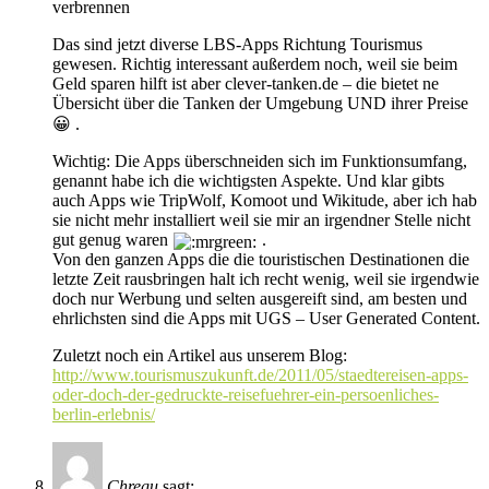
verbrennen
Das sind jetzt diverse LBS-Apps Richtung Tourismus
gewesen. Richtig interessant außerdem noch, weil sie beim
Geld sparen hilft ist aber clever-tanken.de – die bietet ne
Übersicht über die Tanken der Umgebung UND ihrer Preise
😀 .
Wichtig: Die Apps überschneiden sich im Funktionsumfang,
genannt habe ich die wichtigsten Aspekte. Und klar gibts
auch Apps wie TripWolf, Komoot und Wikitude, aber ich hab
sie nicht mehr installiert weil sie mir an irgendner Stelle nicht
gut genug waren
.
Von den ganzen Apps die die touristischen Destinationen die
letzte Zeit rausbringen halt ich recht wenig, weil sie irgendwie
doch nur Werbung und selten ausgereift sind, am besten und
ehrlichsten sind die Apps mit UGS – User Generated Content.
Zuletzt noch ein Artikel aus unserem Blog:
http://www.tourismuszukunft.de/2011/05/staedtereisen-apps-
oder-doch-der-gedruckte-reisefuehrer-ein-persoenliches-
berlin-erlebnis/
Chregu
sagt: