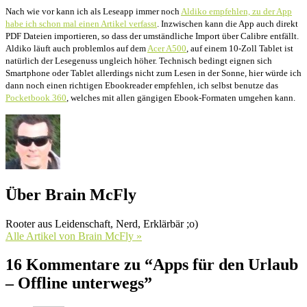
Nach wie vor kann ich als Leseapp immer noch
Aldiko empfehlen, zu der App
habe ich schon mal einen Artikel verfasst
. Inzwischen kann die App auch direkt
PDF Dateien importieren, so dass der umständliche Import über Calibre entfällt.
Aldiko läuft auch problemlos auf dem
Acer A500
, auf einem 10-Zoll Tablet ist
natürlich der Lesegenuss ungleich höher. Technisch bedingt eignen sich
Smartphone oder Tablet allerdings nicht zum Lesen in der Sonne, hier würde ich
dann noch einen richtigen Ebookreader empfehlen, ich selbst benutze das
Pocketbook 360
, welches mit allen gängigen Ebook-Formaten umgehen kann.
Über Brain McFly
Rooter aus Leidenschaft, Nerd, Erklärbär ;o)
Alle Artikel von Brain McFly »
16 Kommentare zu “Apps für den Urlaub
– Offline unterwegs”