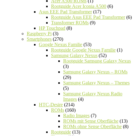
Acer A500 ROMs
(1)
Rootguide Acer Iconia A500
(6)
Asus EEE Pad Transformer
(17)
Rootguide Asus EEE Pad Transformer
(6)
Transformer ROMs
(9)
HP Touchpad
(8)
Raspberry Pi
(3)
Smartphones
(270)
Google Nexus Familie
(53)
Rootguide Google Nexus Familie
(1)
Samsung Galaxy Nexus
(52)
Rootguide Samsung Galaxy Nexus
(3)
Samsung Galaxy Nexus – ROMs
(29)
Samsung Galaxy Nexus – Themes
(5)
Samsung Galaxy Nexus Radio
Images
(4)
HTC-Desire
(214)
ROMs
(160)
Radio Images
(7)
ROMs mit Sense Oberfläche
(13)
ROMs ohne Sense Oberfläche
(8)
Rootguide
(13)