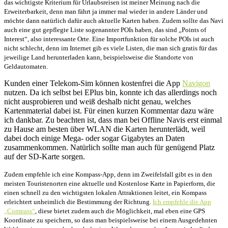
das wichtigste Kriterium für Urlaubsreisen ist meiner Meinung nach die
Erweiterbarkeit, denn man fährt ja immer mal wieder in andere Länder und
möchte dann natürlich dafür auch aktuelle Karten haben. Zudem sollte das Navi
auch eine gut gepflegte Liste sogenannter POIs haben, das sind „Points of
Interest“, also interessante Orte. Eine Importfunktion für solche POIs ist auch
nicht schlecht, denn im Internet gib es viele Listen, die man sich gratis für das
jeweilige Land herunterladen kann, beispielsweise die Standorte von
Geldautomaten.
Kunden einer Telekom-Sim können kostenfrei die App
Navigon
nutzen. Da ich selbst bei EPlus bin, konnte ich das allerdings noch
nicht ausprobieren und weiß deshalb nicht genau, welches
Kartenmaterial dabei ist. Für einen kurzen Kommentar dazu wäre
ich dankbar. Zu beachten ist, dass man bei Offline Navis erst einmal
zu Hause am besten über WLAN die Karten herunterlädt, weil
dabei doch einige Mega- oder sogar Gigabytes an Daten
zusammenkommen. Natürlich sollte man auch für genügend Platz
auf der SD-Karte sorgen.
Zudem empfehle ich eine Kompass-App, denn im Zweifelsfall gibt es in den
meisten Touristenorten eine aktuelle und Kostenlose Karte in Papierform, die
einen schnell zu den wichtigsten lokalen Attraktionen leitet, ein Kompass
erleichtert unheimlich die Bestimmung der Richtung.
Ich empfehle die App
„Compass“
, diese bietet zudem auch die Möglichkeit, mal eben eine GPS
Koordinate zu speichern, so dass man beispielsweise bei einem Ausgedehnten