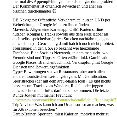
hier mal div. Appempfehlungen, hab da einiges durchprobiert!
Der Kommentar ist organisch gewachsen und aher ein
bisschen durcheinander 😉
DB Navigator: Öffentliche Verkehrsmittel nutzen UND per
Weiterleitung in Google Maps zu ihnen finden,
Maverick: Allgemeine Kartenapp, OSM-Karten offline
nutzbar, Kompass, Tracks sowohl aus dem Netz ladbar als
auch selbst speicherbar (sprich Strecken nachfahren, eigene
aufzeichnen) – Geocaching damit hab ich noch nicht probiert.
Foursquare: In den USA so bekannt wie hierzulande
Facebook. Eine Soziales Netzwerk, in dem man sieht, wo
Freunde sind und Tipps zu Orten erfährt, inkl. Gamification.
Google Places: Branchenbuch inkl. Verknüpfung mit Google-
Diensten und Bewertungsfunktion.
Qype: Bewertungen v.a. zu Restaurants, aber auch allen
anderen touristischen Leistungsträgern. Mit Gamification.
Sportstracker (der mit dem grau-blauen Icon): Es gibt nichts
besseres um Tracks vom Wandern, Radeln oder joggen
aufzuzeichnen und Infos darüber zu bekommen. Die letzte
Runde Joggen mit meiner Freundin:
http://www.sportstracklive.com/track/detail/Schilt/Running/40
TripAdvisor: Was kann ich am Urlaubsort so an machen, was
für Attraktionen besuchen?
CardioTrainer: Sportapp, misst Kalorien, motiviert mehr zu