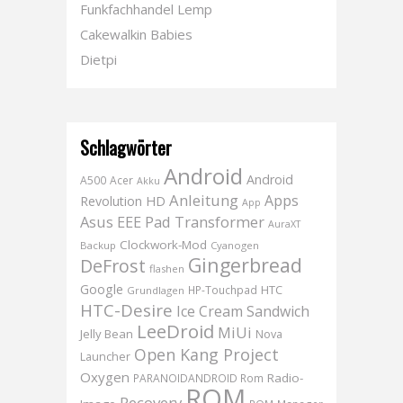
Funkfachhandel Lemp
Cakewalkin Babies
Dietpi
Schlagwörter
Android
Android
A500
Acer
Akku
Anleitung
Apps
Revolution HD
App
Asus EEE Pad Transformer
AuraXT
Clockwork-Mod
Backup
Cyanogen
Gingerbread
DeFrost
flashen
Google
HTC
HP-Touchpad
Grundlagen
HTC-Desire
Ice Cream Sandwich
LeeDroid
MiUi
Jelly Bean
Nova
Open Kang Project
Launcher
Oxygen
Radio-
PARANOIDANDROID Rom
ROM
Recovery