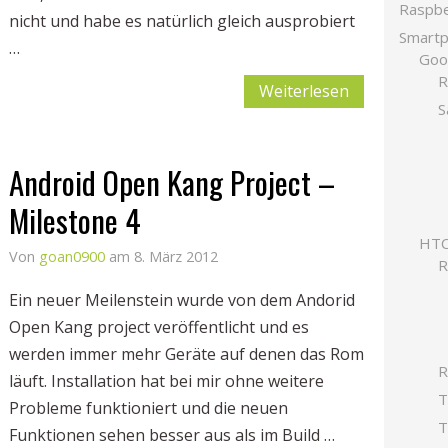
Raspbe
nicht und habe es natürlich gleich ausprobiert
Smart
…
Goo
R
Weiterlesen
S
Android Open Kang Project –
Milestone 4
HTC
Von
goan0900
am 8. März 2012
Ein neuer Meilenstein wurde von dem Andorid
Open Kang project veröffentlicht und es
werden immer mehr Geräte auf denen das Rom
R
läuft. Installation hat bei mir ohne weitere
T
Probleme funktioniert und die neuen
T
Funktionen sehen besser aus als im Build …