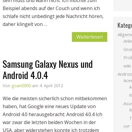
sein muss und wann nicht. Ich möchte zum
Beispiel abends auf der Couch und wenn ich
schlafe nicht unbedingt jede Nachricht hören,
Kateg
daher klingelt von …
Allgem
Weiterlesen
Anle
Gru
Pro
Samsung Galaxy Nexus und
wiki
Android 4.0.4
Androi
Acer
Von
goan0900
am 4. April 2012
A
R
Wie die meisten sicherlich schon mitbekommen
Asu
haben, hat Google eine neues Update von
R
Android 4.0 herausgebracht: Android 4.0.4 Ich
T
war zwar die letzten beiden Wochen in der
HP 
USA, aber widerstehen konnte ich trotzdem