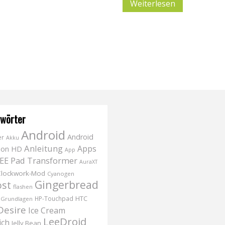
Weiterlesen
wörter
Android
Android
er
Akku
Anleitung
Apps
tion HD
App
EEE Pad Transformer
AuraXT
Clockwork-Mod
Cyanogen
Gingerbread
ost
flashen
HTC
HP-Touchpad
Grundlagen
Desire
Ice Cream
LeeDroid
ich
Jelly Bean