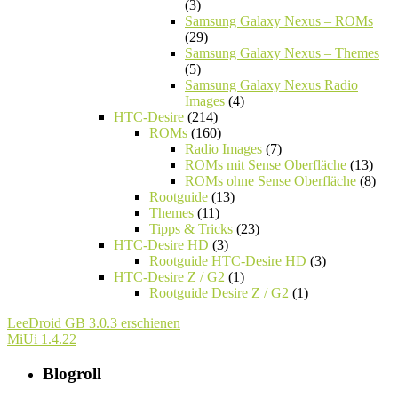
(3)
Samsung Galaxy Nexus – ROMs
(29)
Samsung Galaxy Nexus – Themes
(5)
Samsung Galaxy Nexus Radio
Images
(4)
HTC-Desire
(214)
ROMs
(160)
Radio Images
(7)
ROMs mit Sense Oberfläche
(13)
ROMs ohne Sense Oberfläche
(8)
Rootguide
(13)
Themes
(11)
Tipps & Tricks
(23)
HTC-Desire HD
(3)
Rootguide HTC-Desire HD
(3)
HTC-Desire Z / G2
(1)
Rootguide Desire Z / G2
(1)
LeeDroid GB 3.0.3 erschienen
MiUi 1.4.22
Blogroll