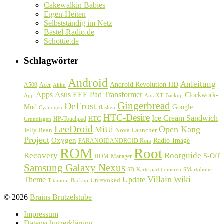
Cakewalkin Babies
Eigen-Heiten
Selbstständig im Netz
Bastel-Radio.de
Schottie.de
Schlagwörter
Android
Anleitung
Android Revolution HD
A500
Acer
Akku
Asus EEE Pad Transformer
Apps
Clockwork-
Backup
App
AuraXT
Gingerbread
DeFrost
Google
Mod
Cyanogen
flashen
HTC-Desire
Ice Cream Sandwich
HTC
HP-Touchpad
Grundlagen
LeeDroid
Open Kang
MiUi
Jelly Bean
Nova Launcher
Project
Oxygen
Radio-Image
PARANOIDANDROID Rom
ROM
Root
Recovery
Rootguide
S-Off
ROM-Manager
Samsung Galaxy Nexus
SD-Karte partitionieren
SMartphone
Villain
Update
Wiki
Theme
Unrevoked
Titanium-Backup
© 2026
Brains Brutzelstube
Impressum
Datenschutzerklärung