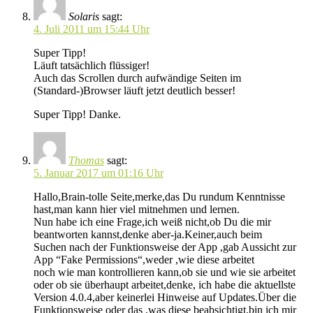
Solaris
sagt:
4. Juli 2011 um 15:44 Uhr
Super Tipp!
Läuft tatsächlich flüssiger!
Auch das Scrollen durch aufwändige Seiten im
(Standard-)Browser läuft jetzt deutlich besser!
Super Tipp! Danke.
Thomas
sagt:
5. Januar 2017 um 01:16 Uhr
Hallo,Brain-tolle Seite,merke,das Du rundum Kenntnisse
hast,man kann hier viel mitnehmen und lernen.
Nun habe ich eine Frage,ich weiß nicht,ob Du die mir
beantworten kannst,denke aber-ja.Keiner,auch beim
Suchen nach der Funktionsweise der App ,gab Aussicht zur
App “Fake Permissions“,weder ,wie diese arbeitet
noch wie man kontrollieren kann,ob sie und wie sie arbeitet
oder ob sie überhaupt arbeitet,denke, ich habe die aktuellste
Version 4.0.4,aber keinerlei Hinweise auf Updates.Über die
Funktionsweise oder das ,was diese beabsichtigt,bin ich mir