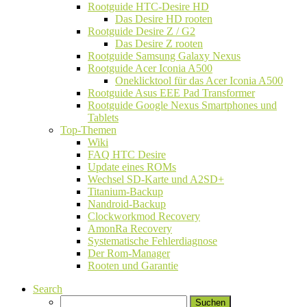
Rootguide HTC-Desire HD
Das Desire HD rooten
Rootguide Desire Z / G2
Das Desire Z rooten
Rootguide Samsung Galaxy Nexus
Rootguide Acer Iconia A500
Oneklicktool für das Acer Iconia A500
Rootguide Asus EEE Pad Transformer
Rootguide Google Nexus Smartphones und
Tablets
Top-Themen
Wiki
FAQ HTC Desire
Update eines ROMs
Wechsel SD-Karte und A2SD+
Titanium-Backup
Nandroid-Backup
Clockworkmod Recovery
AmonRa Recovery
Systematische Fehlerdiagnose
Der Rom-Manager
Rooten und Garantie
Search
Suchen