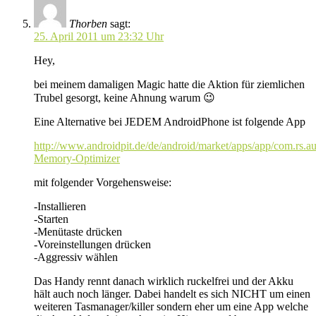
Thorben
sagt:
25. April 2011 um 23:32 Uhr
Hey,
bei meinem damaligen Magic hatte die Aktion für ziemlichen
Trubel gesorgt, keine Ahnung warum 😉
Eine Alternative bei JEDEM AndroidPhone ist folgende App
http://www.androidpit.de/de/android/market/apps/app/com.rs.aut
Memory-Optimizer
mit folgender Vorgehensweise:
-Installieren
-Starten
-Menütaste drücken
-Voreinstellungen drücken
-Aggressiv wählen
Das Handy rennt danach wirklich ruckelfrei und der Akku
hält auch noch länger. Dabei handelt es sich NICHT um einen
weiteren Tasmanager/killer sondern eher um eine App welche