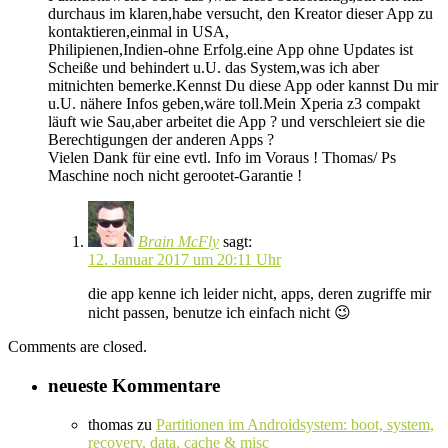
durchaus im klaren,habe versucht, den Kreator dieser App zu
kontaktieren,einmal in USA,
Philipienen,Indien-ohne Erfolg.eine App ohne Updates ist
Scheiße und behindert u.U. das System,was ich aber
mitnichten bemerke.Kennst Du diese App oder kannst Du mir
u.U. nähere Infos geben,wäre toll.Mein Xperia z3 compakt
läuft wie Sau,aber arbeitet die App ? und verschleiert sie die
Berechtigungen der anderen Apps ?
Vielen Dank für eine evtl. Info im Voraus ! Thomas/ Ps
Maschine noch nicht gerootet-Garantie !
Brain McFly
sagt:
12. Januar 2017 um 20:11 Uhr
die app kenne ich leider nicht, apps, deren zugriffe mir
nicht passen, benutze ich einfach nicht 😉
Comments are closed.
neueste Kommentare
thomas
zu
Partitionen im Androidsystem: boot, system,
recovery, data, cache & misc