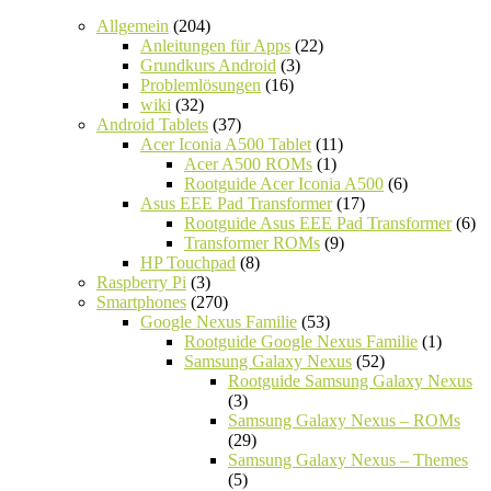
Allgemein
(204)
Anleitungen für Apps
(22)
Grundkurs Android
(3)
Problemlösungen
(16)
wiki
(32)
Android Tablets
(37)
Acer Iconia A500 Tablet
(11)
Acer A500 ROMs
(1)
Rootguide Acer Iconia A500
(6)
Asus EEE Pad Transformer
(17)
Rootguide Asus EEE Pad Transformer
(6)
Transformer ROMs
(9)
HP Touchpad
(8)
Raspberry Pi
(3)
Smartphones
(270)
Google Nexus Familie
(53)
Rootguide Google Nexus Familie
(1)
Samsung Galaxy Nexus
(52)
Rootguide Samsung Galaxy Nexus
(3)
Samsung Galaxy Nexus – ROMs
(29)
Samsung Galaxy Nexus – Themes
(5)