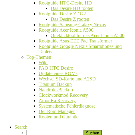
Rootguide HTC-Desire HD
Das Desire HD rooten
Rootguide Desire Z / G2
Das Desire Z rooten
Rootguide Samsung Galaxy Nexus
Rootguide Acer Iconia A500
Oneklicktool für das Acer Iconia A500
Rootguide Asus EEE Pad Transformer
Rootguide Google Nexus Smartphones und
Tablets
Top-Themen
Wiki
FAQ HTC Desire
Update eines ROMs
Wechsel SD-Karte und A2SD+
Titanium-Backup
Nandroid-Backup
Clockworkmod Recovery
AmonRa Recovery
Systematische Fehlerdiagnose
Der Rom-Manager
Rooten und Garantie
Search
Suchen