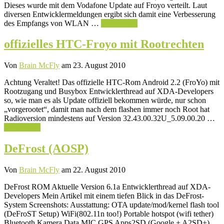
Dieses wurde mit dem Vodafone Update auf Froyo verteilt. Laut
diversen Entwicklermeldungen ergibt sich damit eine Verbesserung
des Empfangs von WLAN …
Weiterlesen
offizielles HTC-Froyo mit Rootrechten
Von
Brain McFly
am 23. August 2010
Achtung Veraltet! Das offizielle HTC-Rom Android 2.2 (FroYo) mit
Rootzugang und Busybox Entwicklerthread auf XDA-Developers
so, wie man es als Update offiziell bekommen würde, nur schon
„vorgerootet“, damit man nach dem flashen immer noch Root hat
Radioversion mindestens auf Version 32.43.00.32U_5.09.00.20 …
Weiterlesen
DeFrost (AOSP)
Von
Brain McFly
am 22. August 2010
DeFrost ROM Aktuelle Version 6.1a Entwicklerthread auf XDA-
Developers Mein Artikel mit einem tiefen Blick in das DeFrost-
System Screenshots: Ausstattung: OTA update/mod/kernel flash tool
(DeFroST Setup) WiFi(802.11n too!) Portable hotspot (wifi tether)
Bluetooth Kamera Data MIC GPS Apps2SD (Google + A2SD+) …