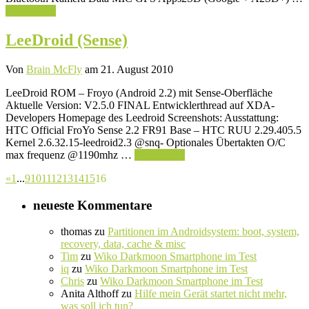
Weiterlesen
LeeDroid (Sense)
Von
Brain McFly
am 21. August 2010
LeeDroid ROM – Froyo (Android 2.2) mit Sense-Oberfläche
Aktuelle Version: V2.5.0 FINAL Entwicklerthread auf XDA-
Developers Homepage des Leedroid Screenshots: Ausstattung:
HTC Official FroYo Sense 2.2 FR91 Base – HTC RUU 2.29.405.5
Kernel 2.6.32.15-leedroid2.3 @snq- Optionales Übertakten O/C
max frequenz @1190mhz …
Weiterlesen
«
1
...
9
10
11
12
13
14
15
16
neueste Kommentare
thomas
zu
Partitionen im Androidsystem: boot, system,
recovery, data, cache & misc
Tim
zu
Wiko Darkmoon Smartphone im Test
iq
zu
Wiko Darkmoon Smartphone im Test
Chris
zu
Wiko Darkmoon Smartphone im Test
Anita Althoff
zu
Hilfe mein Gerät startet nicht mehr,
was soll ich tun?