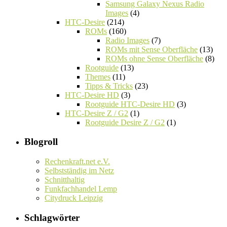
Samsung Galaxy Nexus Radio
Images
(4)
HTC-Desire
(214)
ROMs
(160)
Radio Images
(7)
ROMs mit Sense Oberfläche
(13)
ROMs ohne Sense Oberfläche
(8)
Rootguide
(13)
Themes
(11)
Tipps & Tricks
(23)
HTC-Desire HD
(3)
Rootguide HTC-Desire HD
(3)
HTC-Desire Z / G2
(1)
Rootguide Desire Z / G2
(1)
Blogroll
Rechenkraft.net e.V.
Selbstständig im Netz
Schnitthaltig
Funkfachhandel Lemp
Citydruck Leipzig
Schlagwörter