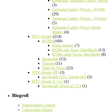
Rootguide Samsung Galaxy Nexus
(3)
Samsung Galaxy Nexus – ROMs
(29)
Samsung Galaxy Nexus – Themes
(5)
Samsung Galaxy Nexus Radio
Images
(4)
HTC-Desire
(214)
ROMs
(160)
Radio Images
(7)
ROMs mit Sense Oberfläche
(13)
ROMs ohne Sense Oberfläche
(8)
Rootguide
(13)
Themes
(11)
Tipps & Tricks
(23)
HTC-Desire HD
(3)
Rootguide HTC-Desire HD
(3)
HTC-Desire Z / G2
(1)
Rootguide Desire Z / G2
(1)
Blogroll
Zimmobilien Leipzig
Cakewalkin Babies