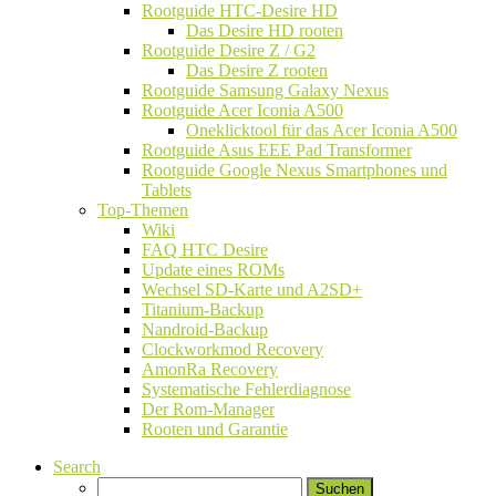
Rootguide HTC-Desire HD
Das Desire HD rooten
Rootguide Desire Z / G2
Das Desire Z rooten
Rootguide Samsung Galaxy Nexus
Rootguide Acer Iconia A500
Oneklicktool für das Acer Iconia A500
Rootguide Asus EEE Pad Transformer
Rootguide Google Nexus Smartphones und
Tablets
Top-Themen
Wiki
FAQ HTC Desire
Update eines ROMs
Wechsel SD-Karte und A2SD+
Titanium-Backup
Nandroid-Backup
Clockworkmod Recovery
AmonRa Recovery
Systematische Fehlerdiagnose
Der Rom-Manager
Rooten und Garantie
Search
Suchen