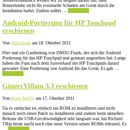
Selbstverständlich weisen wir zu Beginn darauf hin, dass
Brutzelstube nicht für eventuelle Schäden am Gerät durch die
Installation haftet. Zudem solltet …
Weiterlesen
Android-Portierung für HP Touchpad
erschienen
Von
dmxcfrank
am 18. Oktober 2011
Hier mal ein Gastbeitrag von DMXCFrank, der sich die Android
Portierung für das HP Touchpad mal genauer angesehen hat: Lange
haben die Fans nach dem Ausverkauf der HP Touchpads darauf
gewartet: Eine Portierung von Android für das Gerät. Es gab …
Weiterlesen
GingerVillain 3.3 erschienen
Von
Brain McFly
am 17. Oktober 2011
Da es einfacher ist, einfach ein ROM zu installieren und nicht
danach noch einen Patch zu installieren und zudem beim aktuellen
Release die USB-Gecshwindigkeit sehr langsam war, hat Richard
TRip heute nacht noch eine neue Version seines ROMs released. Es
…
Weiterlesen