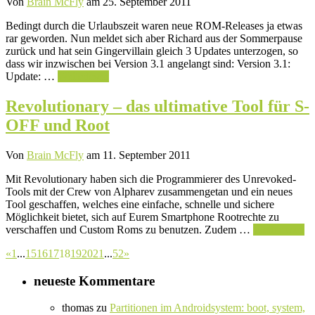
Von
Brain McFly
am 25. September 2011
Bedingt durch die Urlaubszeit waren neue ROM-Releases ja etwas
rar geworden. Nun meldet sich aber Richard aus der Sommerpause
zurück und hat sein Gingervillain gleich 3 Updates unterzogen, so
dass wir inzwischen bei Version 3.1 angelangt sind: Version 3.1:
Update: …
Weiterlesen
Revolutionary – das ultimative Tool für S-
OFF und Root
Von
Brain McFly
am 11. September 2011
Mit Revolutionary haben sich die Programmierer des Unrevoked-
Tools mit der Crew von Alpharev zusammengetan und ein neues
Tool geschaffen, welches eine einfache, schnelle und sichere
Möglichkeit bietet, sich auf Eurem Smartphone Rootrechte zu
verschaffen und Custom Roms zu benutzen. Zudem …
Weiterlesen
«
1
...
15
16
17
18
19
20
21
...
52
»
neueste Kommentare
thomas
zu
Partitionen im Androidsystem: boot, system,