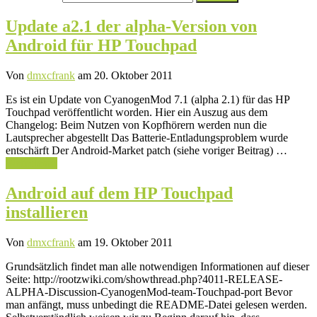
nach:
Update a2.1 der alpha-Version von
Android für HP Touchpad
Von
dmxcfrank
am 20. Oktober 2011
Es ist ein Update von CyanogenMod 7.1 (alpha 2.1) für das HP
Touchpad veröffentlicht worden. Hier ein Auszug aus dem
Changelog: Beim Nutzen von Kopfhörern werden nun die
Lautsprecher abgestellt Das Batterie-Entladungsproblem wurde
entschärft Der Android-Market patch (siehe voriger Beitrag) …
Weiterlesen
Android auf dem HP Touchpad
installieren
Von
dmxcfrank
am 19. Oktober 2011
Grundsätzlich findet man alle notwendigen Informationen auf dieser
Seite: http://rootzwiki.com/showthread.php?4011-RELEASE-
ALPHA-Discussion-CyanogenMod-team-Touchpad-port Bevor
man anfängt, muss unbedingt die README-Datei gelesen werden.