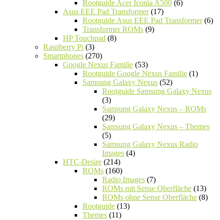
Rootguide Acer Iconia A500
(6)
Asus EEE Pad Transformer
(17)
Rootguide Asus EEE Pad Transformer
(6)
Transformer ROMs
(9)
HP Touchpad
(8)
Raspberry Pi
(3)
Smartphones
(270)
Google Nexus Familie
(53)
Rootguide Google Nexus Familie
(1)
Samsung Galaxy Nexus
(52)
Rootguide Samsung Galaxy Nexus
(3)
Samsung Galaxy Nexus – ROMs
(29)
Samsung Galaxy Nexus – Themes
(5)
Samsung Galaxy Nexus Radio
Images
(4)
HTC-Desire
(214)
ROMs
(160)
Radio Images
(7)
ROMs mit Sense Oberfläche
(13)
ROMs ohne Sense Oberfläche
(8)
Rootguide
(13)
Themes
(11)