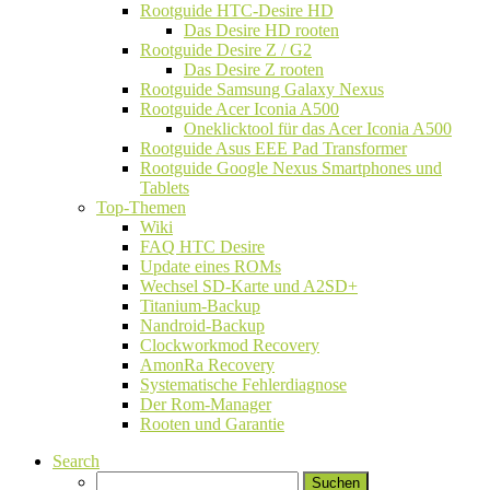
Rootguide HTC-Desire HD
Das Desire HD rooten
Rootguide Desire Z / G2
Das Desire Z rooten
Rootguide Samsung Galaxy Nexus
Rootguide Acer Iconia A500
Oneklicktool für das Acer Iconia A500
Rootguide Asus EEE Pad Transformer
Rootguide Google Nexus Smartphones und
Tablets
Top-Themen
Wiki
FAQ HTC Desire
Update eines ROMs
Wechsel SD-Karte und A2SD+
Titanium-Backup
Nandroid-Backup
Clockworkmod Recovery
AmonRa Recovery
Systematische Fehlerdiagnose
Der Rom-Manager
Rooten und Garantie
Search
Suchen