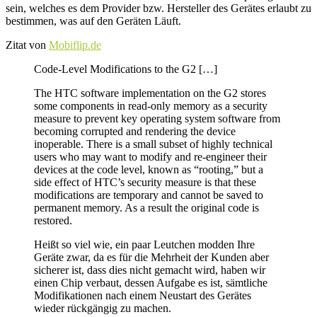
sein, welches es dem Provider bzw. Hersteller des Gerätes erlaubt zu
bestimmen, was auf den Geräten Läuft.
Zitat von
Mobiflip.de
Code-Level Modifications to the G2 […]
The HTC software implementation on the G2 stores
some components in read-only memory as a security
measure to prevent key operating system software from
becoming corrupted and rendering the device
inoperable. There is a small subset of highly technical
users who may want to modify and re-engineer their
devices at the code level, known as “rooting,” but a
side effect of HTC’s security measure is that these
modifications are temporary and cannot be saved to
permanent memory. As a result the original code is
restored.
Heißt so viel wie, ein paar Leutchen modden Ihre
Geräte zwar, da es für die Mehrheit der Kunden aber
sicherer ist, dass dies nicht gemacht wird, haben wir
einen Chip verbaut, dessen Aufgabe es ist, sämtliche
Modifikationen nach einem Neustart des Gerätes
wieder rückgängig zu machen.