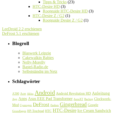
Tipps & Tricks
(23)
HTC-Desire HD
(3)
Rootguide HTC-Desire HD
(3)
HTC-Desire Z / G2
(1)
Rootguide Desire Z / G2
(1)
LeeDroid 2.2 erschienen
DeFrost 5.1 erschienen
Blogroll
Blaswerk Leipzig
Cakewalkin Babies
Nelly-Morelly
Bastel-Radio.de
Selbstständig im Netz
Schlagwörter
Android
Anleitung
Android Revolution HD
A500
Acer
Akku
Asus EEE Pad Transformer
Apps
Clockwork-
Backup
App
AuraXT
Gingerbread
DeFrost
Google
Mod
Cyanogen
flashen
HTC-Desire
Ice Cream Sandwich
HTC
HP-Touchpad
Grundlagen