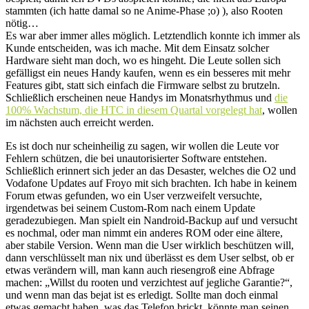
stammten (ich hatte damal so ne Anime-Phase ;o) ), also Rooten
nötig…
Es war aber immer alles möglich. Letztendlich konnte ich immer als
Kunde entscheiden, was ich mache. Mit dem Einsatz solcher
Hardware sieht man doch, wo es hingeht. Die Leute sollen sich
gefälligst ein neues Handy kaufen, wenn es ein besseres mit mehr
Features gibt, statt sich einfach die Firmware selbst zu brutzeln.
Schließlich erscheinen neue Handys im Monatsrhythmus und
die
100% Wachstum, die HTC in diesem Quartal vorgelegt hat
, wollen
im nächsten auch erreicht werden.
Es ist doch nur scheinheilig zu sagen, wir wollen die Leute vor
Fehlern schützen, die bei unautorisierter Software entstehen.
Schließlich erinnert sich jeder an das Desaster, welches die O2 und
Vodafone Updates auf Froyo mit sich brachten. Ich habe in keinem
Forum etwas gefunden, wo ein User verzweifelt versuchte,
irgendetwas bei seinem Custom-Rom nach einem Update
geradezubiegen. Man spielt ein Nandroid-Backup auf und versucht
es nochmal, oder man nimmt ein anderes ROM oder eine ältere,
aber stabile Version. Wenn man die User wirklich beschützen will,
dann verschlüsselt man nix und überlässt es dem User selbst, ob er
etwas verändern will, man kann auch riesengroß eine Abfrage
machen: „Willst du rooten und verzichtest auf jegliche Garantie?“,
und wenn man das bejat ist es erledigt. Sollte man doch einmal
etwas gemacht haben, was das Telefon brickt, könnte man seinen