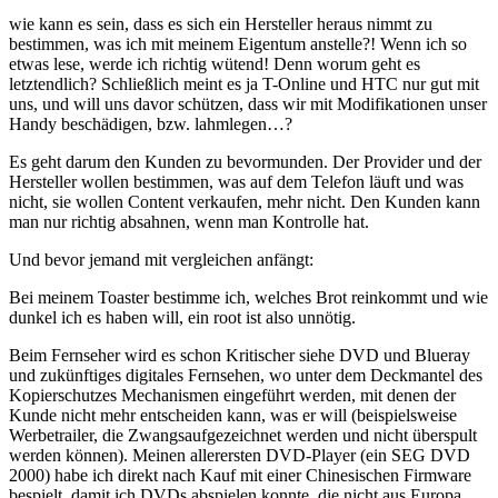
wie kann es sein, dass es sich ein Hersteller heraus nimmt zu
bestimmen, was ich mit meinem Eigentum anstelle?! Wenn ich so
etwas lese, werde ich richtig wütend! Denn worum geht es
letztendlich? Schließlich meint es ja T-Online und HTC nur gut mit
uns, und will uns davor schützen, dass wir mit Modifikationen unser
Handy beschädigen, bzw. lahmlegen…?
Es geht darum den Kunden zu bevormunden. Der Provider und der
Hersteller wollen bestimmen, was auf dem Telefon läuft und was
nicht, sie wollen Content verkaufen, mehr nicht. Den Kunden kann
man nur richtig absahnen, wenn man Kontrolle hat.
Und bevor jemand mit vergleichen anfängt:
Bei meinem Toaster bestimme ich, welches Brot reinkommt und wie
dunkel ich es haben will, ein root ist also unnötig.
Beim Fernseher wird es schon Kritischer siehe DVD und Blueray
und zukünftiges digitales Fernsehen, wo unter dem Deckmantel des
Kopierschutzes Mechanismen eingeführt werden, mit denen der
Kunde nicht mehr entscheiden kann, was er will (beispielsweise
Werbetrailer, die Zwangsaufgezeichnet werden und nicht überspult
werden können). Meinen allerersten DVD-Player (ein SEG DVD
2000) habe ich direkt nach Kauf mit einer Chinesischen Firmware
bespielt, damit ich DVDs abspielen konnte, die nicht aus Europa