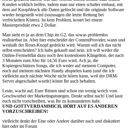
Kunden wirklich helfen, indem man nur einen schalter einbaut, mit
dem auf Knopfdruck alle Daten gelöscht und die originale Software
wieder hergestellt wird (sozusagen die letzte Rettung bei
verfrickelten Kisten). Ist kein Problem, kostet bei einem
Massenprodukt etwa 2 Dollar.
Man sieht es ja an dem Chip im G2, das sowas problemlos
realisierbar ist. Aber hier entscheidet der ContentProvider, wann und
weshalb der Reset-Knopf gedrückt wird. Warum soll ich das nicht
selbst entscheiden? Ich habs gekauft und nein, ich will weder die
Online-Fernsehflat dazu noch den kostenlosen Klingelton, der nach
3 Monaten zum Abo für 14,50 Euro wird. Ach ja, die
Kopiergeschützen Songs, die ich weder auf meinem Computer,
noch auf meinem nächsten Handy abspielen kann (und die ich
vielleicht auch nächste Woche nicht hören kann, weil der DRM-
Server abgeschaltet wurde) könnt Ihr auch behalten.
Leute, wacht auf, Eure Birnen sind schon ein wenig weich vom
Geschwurbel der Marketingstrategen. Denkt selbst nach! Und lasst
euch nicht vorschreiben, was Ihr zu konsumieren habt.
UND GOTTVERDAMMICH, HÖRT AUF ES ANDEREN
VORZUSCHREIBEN!
vielleicht denkt der Eine oder Andere darüber nach und diskutiert
hier oder im Forum