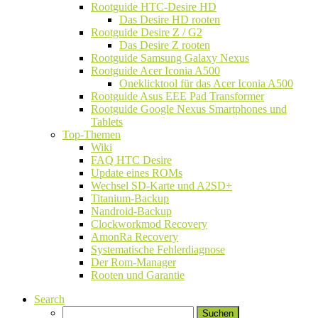
Rootguide HTC-Desire HD
Das Desire HD rooten
Rootguide Desire Z / G2
Das Desire Z rooten
Rootguide Samsung Galaxy Nexus
Rootguide Acer Iconia A500
Oneklicktool für das Acer Iconia A500
Rootguide Asus EEE Pad Transformer
Rootguide Google Nexus Smartphones und
Tablets
Top-Themen
Wiki
FAQ HTC Desire
Update eines ROMs
Wechsel SD-Karte und A2SD+
Titanium-Backup
Nandroid-Backup
Clockworkmod Recovery
AmonRa Recovery
Systematische Fehlerdiagnose
Der Rom-Manager
Rooten und Garantie
Search
Suchen