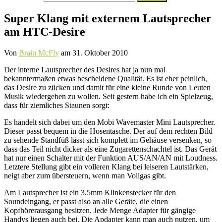
nach:
Super Klang mit externem Lautsprecher
am HTC-Desire
Von
Brain McFly
am
31. Oktober 2010
Der interne Lautsprecher des Desires hat ja nun mal
bekanntermaßen etwas bescheidene Qualität. Es ist eher peinlich,
das Desire zu zücken und damit für eine kleine Runde von Leuten
Musik wiedergeben zu wollen. Seit gestern habe ich ein Spielzeug,
dass für ziemliches Staunen sorgt:
Es handelt sich dabei um den Mobi Wavemaster Mini Lautsprecher.
Dieser passt bequem in die Hosentasche. Der auf dem rechten Bild
zu sehende Standfüß lässt sich komplett im Gehäuse versenken, so
dass das Teil nicht dicker als eine Zugarettenschachtel ist. Das Gerät
hat nur einen Schalter mit der Funktion AUS/AN/AN mit Loudness.
Letztere Stellung gibt ein volleren Klang bei leiseren Lautstärken,
neigt aber zum übersteuern, wenn man Vollgas gibt.
Am Lautsprecher ist ein 3,5mm Klinkenstecker für den
Soundeingang, er passt also an alle Geräte, die einen
Kopfhörerausgang besitzen. Jede Menge Adapter für gängige
Handys liegen auch bei. Die Apdapter kann man auch nutzen, um