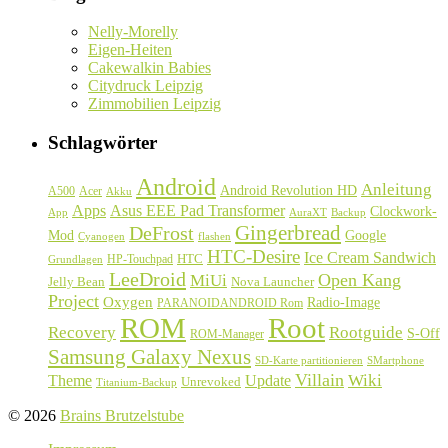
Nelly-Morelly
Eigen-Heiten
Cakewalkin Babies
Citydruck Leipzig
Zimmobilien Leipzig
Schlagwörter
Android
Anleitung
Android Revolution HD
A500
Acer
Akku
Asus EEE Pad Transformer
Apps
Clockwork-
Backup
App
AuraXT
Gingerbread
DeFrost
Google
Mod
Cyanogen
flashen
HTC-Desire
Ice Cream Sandwich
HTC
HP-Touchpad
Grundlagen
LeeDroid
Open Kang
MiUi
Jelly Bean
Nova Launcher
Project
Oxygen
Radio-Image
PARANOIDANDROID Rom
ROM
Root
Recovery
Rootguide
S-Off
ROM-Manager
Samsung Galaxy Nexus
SD-Karte partitionieren
SMartphone
Villain
Update
Wiki
Theme
Unrevoked
Titanium-Backup
© 2026
Brains Brutzelstube