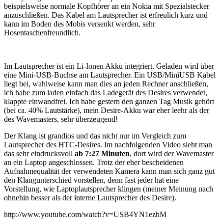
beispielsweise normale Kopfhörer an ein Nokia mit Spezialstecker
anzuschließen. Das Kabel am Lautsprecher ist erfreulich kurz und
kann im Boden des Mobis versenkt werden, sehr
Hosentaschenfreundlich.
Im Lautsprecher ist ein Li-Ionen Akku integriert. Geladen wird über
eine Mini-USB-Buchse am Lautsprecher. Ein USB/MiniUSB Kabel
liegt bei, wahlweise kann man dies an jeden Rechner anschließen,
ich habe zum laden einfach das Ladegerät des Desires verwendet,
klappte einwandfrei. Ich habe gestern den ganzen Tag Musik gehört
(bei ca. 40% Lautstärke), mein Desire-Akku war eher leehr als der
des Wavemasters, sehr überzeugend!
Der Klang ist grandios und das nicht nur im Vergleich zum
Lautsprecher des HTC-Desires. Im nachfolgenden Video sieht man
das sehr eindrucksvoll
ab 7:27 Minuten
, dort wird der Wavemaster
an ein Laptop angeschlossen. Trotz der eher bescheidenen
Aufnahmequalität der verwendeten Kamera kann man sich ganz gut
den Klangunterschied vorstellen, denn fast jeder hat eine
Vorstellung, wie Laptoplautsprecher klingen (meiner Meinung nach
ohnehin besser als der interne Lautsprecher des Desire).
http://www.youtube.com/watch?v=USB4YN1ezhM