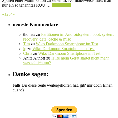
Spuren einer Modifikation zu sehen ist. Normalerweise muss man
nur ein sogenanntes RUU …
Weiterlesen
«
1
2
3
4
»
neueste Kommentare
thomas
zu
Partitionen im Androidsystem: boot, system,
recovery, data, cache & misc
Tim
zu
Wiko Darkmoon Smartphone im Test
iq
zu
Wiko Darkmoon Smartphone im Test
Chris
zu
Wiko Darkmoon Smartphone im Test
Anita Althoff
zu
Hilfe mein Gerät startet nicht mehr,
was soll ich tun?
Danke sagen:
Falls Dir diese Seite weitergeholfen hat, gib' mir doch Einen
aus ;o)