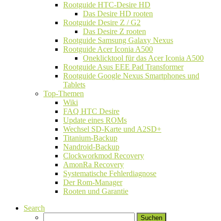
Rootguide HTC-Desire HD
Das Desire HD rooten
Rootguide Desire Z / G2
Das Desire Z rooten
Rootguide Samsung Galaxy Nexus
Rootguide Acer Iconia A500
Oneklicktool für das Acer Iconia A500
Rootguide Asus EEE Pad Transformer
Rootguide Google Nexus Smartphones und
Tablets
Top-Themen
Wiki
FAQ HTC Desire
Update eines ROMs
Wechsel SD-Karte und A2SD+
Titanium-Backup
Nandroid-Backup
Clockworkmod Recovery
AmonRa Recovery
Systematische Fehlerdiagnose
Der Rom-Manager
Rooten und Garantie
Search
Suchen