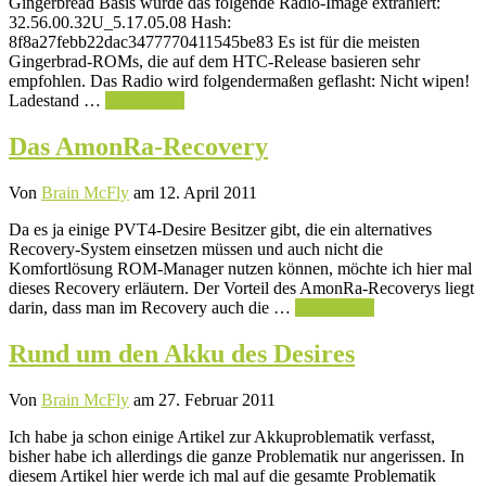
Gingerbread Basis wurde das folgende Radio-Image extrahiert:
32.56.00.32U_5.17.05.08 Hash:
8f8a27febb22dac3477770411545be83 Es ist für die meisten
Gingerbrad-ROMs, die auf dem HTC-Release basieren sehr
empfohlen. Das Radio wird folgendermaßen geflasht: Nicht wipen!
Ladestand …
Weiterlesen
Das AmonRa-Recovery
Von
Brain McFly
am 12. April 2011
Da es ja einige PVT4-Desire Besitzer gibt, die ein alternatives
Recovery-System einsetzen müssen und auch nicht die
Komfortlösung ROM-Manager nutzen können, möchte ich hier mal
dieses Recovery erläutern. Der Vorteil des AmonRa-Recoverys liegt
darin, dass man im Recovery auch die …
Weiterlesen
Rund um den Akku des Desires
Von
Brain McFly
am 27. Februar 2011
Ich habe ja schon einige Artikel zur Akkuproblematik verfasst,
bisher habe ich allerdings die ganze Problematik nur angerissen. In
diesem Artikel hier werde ich mal auf die gesamte Problematik