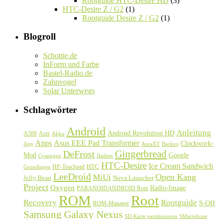
Rootguide HTC-Desire HD
(3)
HTC-Desire Z / G2
(1)
Rootguide Desire Z / G2
(1)
Blogroll
Schottie.de
InForm und Farbe
Bastel-Radio.de
Zahnvogel
Solar Unterwegs
Schlagwörter
Android
Anleitung
Android Revolution HD
A500
Acer
Akku
Asus EEE Pad Transformer
Apps
Clockwork-
Backup
App
AuraXT
Gingerbread
DeFrost
Google
Mod
Cyanogen
flashen
HTC-Desire
Ice Cream Sandwich
HTC
HP-Touchpad
Grundlagen
LeeDroid
Open Kang
MiUi
Jelly Bean
Nova Launcher
Project
Oxygen
Radio-Image
PARANOIDANDROID Rom
ROM
Root
Recovery
Rootguide
S-Off
ROM-Manager
Samsung Galaxy Nexus
SD-Karte partitionieren
SMartphone