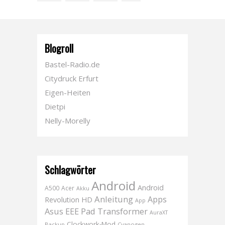
Blogroll
Bastel-Radio.de
Citydruck Erfurt
Eigen-Heiten
Dietpi
Nelly-Morelly
Schlagwörter
Android
Android
A500
Acer
Akku
Anleitung
Apps
Revolution HD
App
Asus EEE Pad Transformer
AuraXT
Clockwork-Mod
Backup
Cyanogen