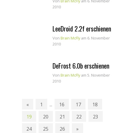
Von
Brain McFly
am 6. November
2010
LeeDroid 2.2f erschienen
Von
Brain McFly
am 6. November
2010
DeFrost 6.0b erschienen
Von
Brain McFly
am 5. November
2010
«
1
16
17
18
...
19
20
21
22
23
24
25
26
»