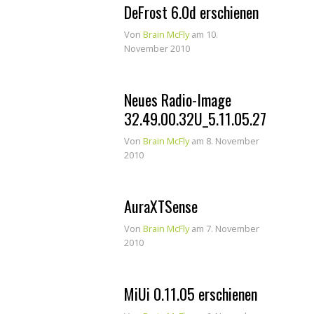
DeFrost 6.0d erschienen
Von
Brain McFly
am 10.
November 2010
Neues Radio-Image
32.49.00.32U_5.11.05.27
Von
Brain McFly
am 8. November
2010
AuraXTSense
Von
Brain McFly
am 7. November
2010
MiUi 0.11.05 erschienen