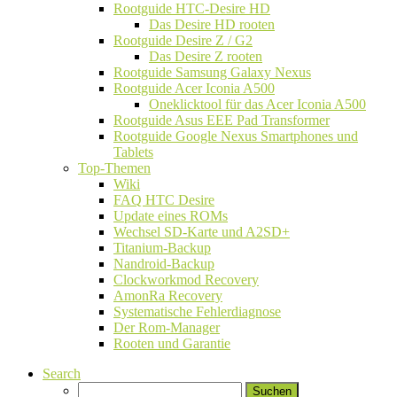
Rootguide HTC-Desire HD
Das Desire HD rooten
Rootguide Desire Z / G2
Das Desire Z rooten
Rootguide Samsung Galaxy Nexus
Rootguide Acer Iconia A500
Oneklicktool für das Acer Iconia A500
Rootguide Asus EEE Pad Transformer
Rootguide Google Nexus Smartphones und
Tablets
Top-Themen
Wiki
FAQ HTC Desire
Update eines ROMs
Wechsel SD-Karte und A2SD+
Titanium-Backup
Nandroid-Backup
Clockworkmod Recovery
AmonRa Recovery
Systematische Fehlerdiagnose
Der Rom-Manager
Rooten und Garantie
Search
Suchen