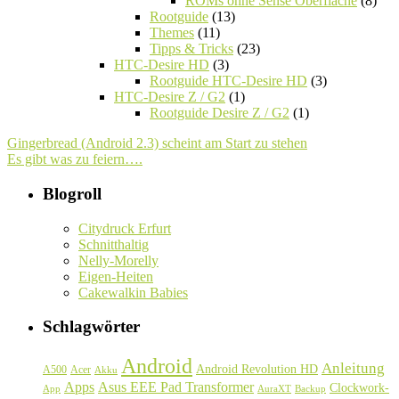
ROMs ohne Sense Oberfläche
(8)
Rootguide
(13)
Themes
(11)
Tipps & Tricks
(23)
HTC-Desire HD
(3)
Rootguide HTC-Desire HD
(3)
HTC-Desire Z / G2
(1)
Rootguide Desire Z / G2
(1)
Gingerbread (Android 2.3) scheint am Start zu stehen
Es gibt was zu feiern….
Blogroll
Citydruck Erfurt
Schnitthaltig
Nelly-Morelly
Eigen-Heiten
Cakewalkin Babies
Schlagwörter
Android
Anleitung
Android Revolution HD
A500
Acer
Akku
Asus EEE Pad Transformer
Apps
Clockwork-
Backup
App
AuraXT