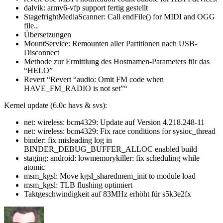
dalvik: armv6-vfp support fertig gestellt
StagefrightMediaScanner: Call endFile() for MIDI and OGG
file..
Übersetzungen
MountService: Remounten aller Partitionen nach USB-
Disconnect
Methode zur Ermittlung des Hostnamen-Parameters für das
“HELO”
Revert “Revert “audio: Omit FM code when
HAVE_FM_RADIO is not set”“
Kernel update (6.0c havs & svs):
net: wireless: bcm4329: Update auf Version 4.218.248-11
net: wireless: bcm4329: Fix race conditions for sysioc_thread
binder: fix misleading log in
BINDER_DEBUG_BUFFER_ALLOC enabled build
staging: android: lowmemorykiller: fix scheduling while
atomic
msm_kgsl: Move kgsl_sharedmem_init to module load
msm_kgsl: TLB flushing optimiert
Taktgeschwindigkeit auf 83MHz erhöht für s5k3e2fx