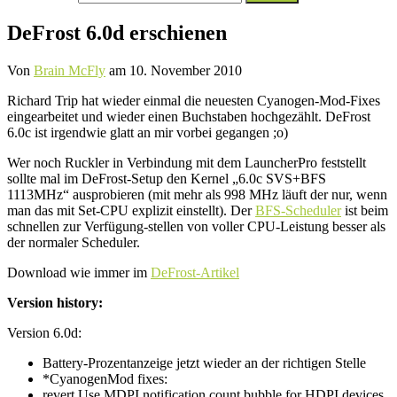
nach:
DeFrost 6.0d erschienen
Von
Brain McFly
am
10. November 2010
Richard Trip hat wieder einmal die neuesten Cyanogen-Mod-Fixes
eingearbeitet und wieder einen Buchstaben hochgezählt. DeFrost
6.0c ist irgendwie glatt an mir vorbei gegangen ;o)
Wer noch Ruckler in Verbindung mit dem LauncherPro feststellt
sollte mal im DeFrost-Setup den Kernel „6.0c SVS+BFS
1113MHz“ ausprobieren (mit mehr als 998 MHz läuft der nur, wenn
man das mit Set-CPU explizit einstellt). Der
BFS-Scheduler
ist beim
schnellen zur Verfügung-stellen von voller CPU-Leistung besser als
der normaler Scheduler.
Download wie immer im
DeFrost-Artikel
Version history:
Version 6.0d:
Battery-Prozentanzeige jetzt wieder an der richtigen Stelle
*CyanogenMod fixes:
revert Use MDPI notification count bubble for HDPI devices.