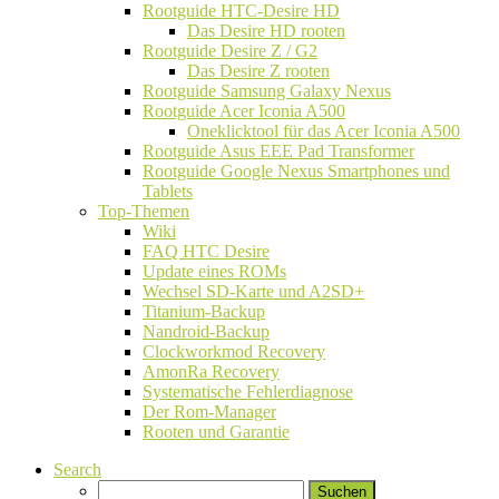
Rootguide HTC-Desire HD
Das Desire HD rooten
Rootguide Desire Z / G2
Das Desire Z rooten
Rootguide Samsung Galaxy Nexus
Rootguide Acer Iconia A500
Oneklicktool für das Acer Iconia A500
Rootguide Asus EEE Pad Transformer
Rootguide Google Nexus Smartphones und
Tablets
Top-Themen
Wiki
FAQ HTC Desire
Update eines ROMs
Wechsel SD-Karte und A2SD+
Titanium-Backup
Nandroid-Backup
Clockworkmod Recovery
AmonRa Recovery
Systematische Fehlerdiagnose
Der Rom-Manager
Rooten und Garantie
Search
Suchen