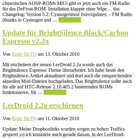
chinesischen AOSP-ROMs MiUi gibt es jetzt auch ein FM-Radio
für das DeFrost-ROM. Installation klappte ohne Wipe… das
Changelog: Version 5.2: Cyanogenmod fixes/updates: – FM Radio
(thanks to Cyanogen and …
Weiterlesen
Update für BrightSilence Black/Carbon
Espresso v2.2a
Von
Brain McFly
am 13. Oktober 2010
Mit erscheinen der neuen LeeDroid 2.2a wurde auch das
Brightsilence Espresso Theme überarbeitet. Ich habe heute den
Brightsilence-Artikel aktualisiert und dort auch die entsprechenden
aktuellen Mod-Dateien hochgeladen. Das Brightsilence sollte auch
für alle auf HTC-Release 2.10.405.2 basierenden ROMs
funktionieren. für …
Weiterlesen
LeeDroid 2.2a erschienen
Von
Brain McFly
am 11. Oktober 2010
Update: Meine Dropboxlinks wurden wegen zu hohen Traffics
gesperrt ;o) ich kümmere mich gerade darum, in der LeeDroid-