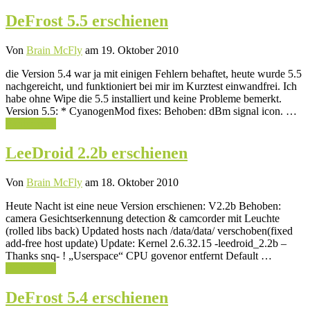
DeFrost 5.5 erschienen
Von
Brain McFly
am 19. Oktober 2010
die Version 5.4 war ja mit einigen Fehlern behaftet, heute wurde 5.5
nachgereicht, und funktioniert bei mir im Kurztest einwandfrei. Ich
habe ohne Wipe die 5.5 installiert und keine Probleme bemerkt.
Version 5.5: * CyanogenMod fixes: Behoben: dBm signal icon. …
Weiterlesen
LeeDroid 2.2b erschienen
Von
Brain McFly
am 18. Oktober 2010
Heute Nacht ist eine neue Version erschienen: V2.2b Behoben:
camera Gesichtserkennung detection & camcorder mit Leuchte
(rolled libs back) Updated hosts nach /data/data/ verschoben(fixed
add-free host update) Update: Kernel 2.6.32.15 -leedroid_2.2b –
Thanks snq- ! „Userspace“ CPU govenor entfernt Default …
Weiterlesen
DeFrost 5.4 erschienen