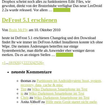
Dropbox scheint noch alles zu funktionieren Edit: Files, wie
gewohnt, direkt von der Brutzelstube verfügbar Das neue LeeDroid
2.2a wurde released. Vor allem …
Weiterlesen
DeFrost 5.1 erschienen
Von
Brain McFly
am 10. Oktober 2010
heute ist DeFrost 5.1 erschienen Changelog und den Download
findet Ihr wie immer im DeFrost-Artikel Installieren konnte ich ohne
Wipe. Die meisten Änderungen betreffen nur einige
Systembereiche, man dürfte als Anwender eher weniger davon
merken. Da es an einigen Stellen …
Weiterlesen
«
1
...
18
19
20
21
22
23
24
25
26
»
neueste Kommentare
thomas
zu
Partitionen im Androidsystem: boot, system,
recovery, data, cache & misc
Tim
zu
Wiko Darkmoon Smartphone im Test
iq
zu
Wiko Darkmoon Smartphone im Test
Chris
zu
Wiko Darkmoon Smartphone im Test
Anita Althoff
zu
Hilfe mein Gerät startet nicht mehr,