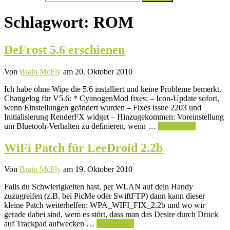
nach:
Schlagwort:
ROM
DeFrost 5.6 erschienen
Von
Brain McFly
am 20. Oktober 2010
Ich habe ohne Wipe die 5.6 installiert und keine Probleme bemerkt.
Changelog für V5.6: * CyanogenMod fixes: – Icon-Update sofort,
wenn Einstellungen geändert wurden – Fixes issue 2203 und
Initialisierung RenderFX widget – Hinzugekommen: Voreinstellung
um Bluetooh-Verhalten zu definieren, wenn …
Weiterlesen
WiFi Patch für LeeDroid 2.2b
Von
Brain McFly
am 19. Oktober 2010
Falls du Schwierigkeiten hast, per WLAN auf dein Handy
zuzugreifen (z.B. bei PicMe oder SwiftFTP) dann kann dieser
kleine Patch weiterhelfen: WPA_WIFI_FIX_2.2b und wo wir
gerade dabei sind, wem es stört, dass man das Desire durch Druck
auf Trackpad aufwecken …
Weiterlesen