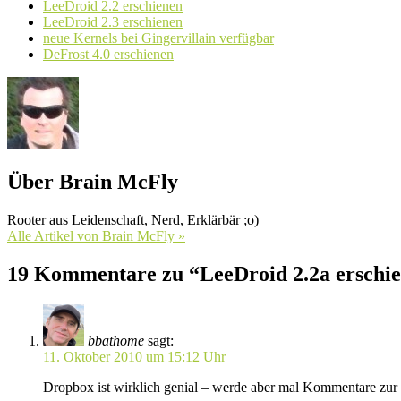
LeeDroid 2.2 erschienen
LeeDroid 2.3 erschienen
neue Kernels bei Gingervillain verfügbar
DeFrost 4.0 erschienen
Über Brain McFly
Rooter aus Leidenschaft, Nerd, Erklärbär ;o)
Alle Artikel von Brain McFly »
19 Kommentare zu “LeeDroid 2.2a erschi
bbathome
sagt:
11. Oktober 2010 um 15:12 Uhr
Dropbox ist wirklich genial – werde aber mal Kommentare zur 