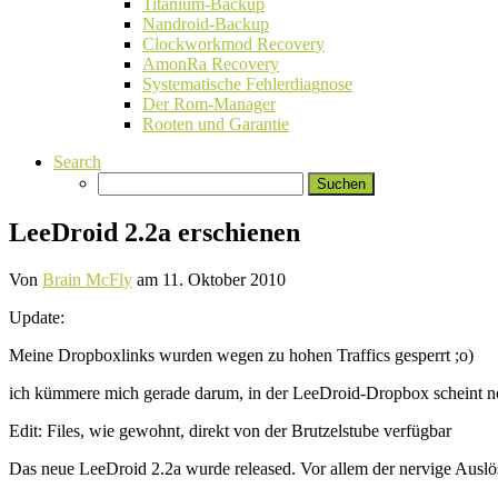
Titanium-Backup
Nandroid-Backup
Clockworkmod Recovery
AmonRa Recovery
Systematische Fehlerdiagnose
Der Rom-Manager
Rooten und Garantie
Search
Suchen
nach:
LeeDroid 2.2a erschienen
Von
Brain McFly
am
11. Oktober 2010
Update:
Meine Dropboxlinks wurden wegen zu hohen Traffics gesperrt ;o)
ich kümmere mich gerade darum, in der LeeDroid-Dropbox scheint noc
Edit: Files, wie gewohnt, direkt von der Brutzelstube verfügbar
Das neue LeeDroid 2.2a wurde released. Vor allem der nervige Ausl