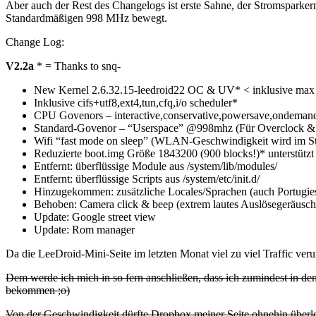
Aber auch der Rest des Changelogs ist erste Sahne, der Stromsparker
Standardmäßigen 998 MHz bewegt.
Change Log:
V2.2a
* = Thanks to snq-
New Kernel 2.6.32.15-leedroid22 OC & UV* < inklusive max
Inklusive cifs+utf8,ext4,tun,cfq,i/o scheduler*
CPU Govenors – interactive,conservative,powersave,ondemand
Standard-Govenor – “Userspace” @998mhz (Für Overclock &
Wifi “fast mode on sleep” (WLAN-Geschwindigkeit wird im Sta
Reduzierte boot.img Größe 1843200 (900 blocks!)* unterstüt
Entfernt: überflüssige Module aus /system/lib/modules/
Entfernt: überflüssige Scripts aus /system/etc/init.d/
Hinzugekommen: zusätzliche Locales/Sprachen (auch Portugies
Behoben: Camera click & beep (extrem lautes Auslösegeräusch
Update: Google street view
Update: Rom manager
Da die LeeDroid-Mini-Seite im letzten Monat viel zu viel Traffic ve
Dem werde ich mich in so fern anschließen, dass ich zumindest in d
bekommen ;o)
Von der Geschwindigkeit dürfte Dropbox meiner Seite ohnehin überle