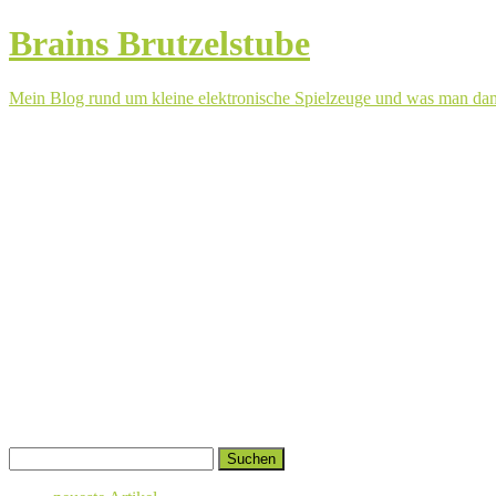
Brains Brutzelstube
Mein Blog rund um kleine elektronische Spielzeuge und was man da
Springe
Suchen
zum
nach:
Inhalt