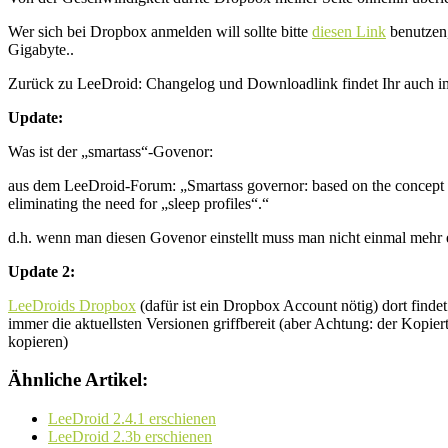
Wer sich bei Dropbox anmelden will sollte bitte
diesen Link
benutzen,
Gigabyte..
Zurück zu LeeDroid: Changelog und Downloadlink findet Ihr auch 
Update:
Was ist der „smartass“-Govenor:
aus dem LeeDroid-Forum: „Smartass governor: based on the concept of t
eliminating the need for „sleep profiles“.“
d.h. wenn man diesen Govenor einstellt muss man nicht einmal mehr ei
Update 2:
LeeDroids Dropbox
(dafür ist ein Dropbox Account nötig) dort find
immer die aktuellsten Versionen griffbereit (aber Achtung: der Kop
kopieren)
Ähnliche Artikel:
LeeDroid 2.4.1 erschienen
LeeDroid 2.3b erschienen