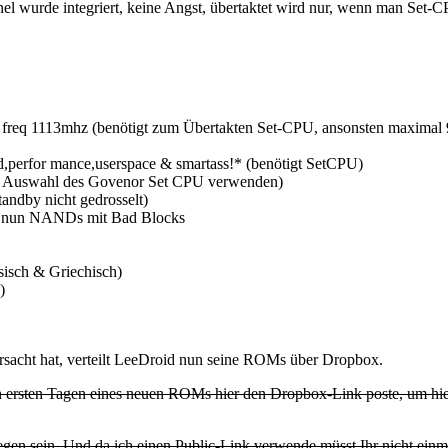
nel wurde integriert, keine Angst, übertaktet wird nur, wenn man Set
 freq 1113mhz (benötigt zum Übertakten Set-CPU, ansonsten maxima
,perfor mance,userspace & smartass!* (benötigt SetCPU)
 Auswahl des Govenor Set CPU verwenden)
ndby nicht gedrosselt)
zt nun NANDs mit Bad Blocks
isch & Griechisch)
)
rursacht hat, verteilt LeeDroid nun seine ROMs über Dropbox.
en ersten Tagen eines neuen ROMs hier den Dropbox-Link poste, um hier
gen sein. Und da ich einen Public-Link verwende müsst Ihr nicht einm