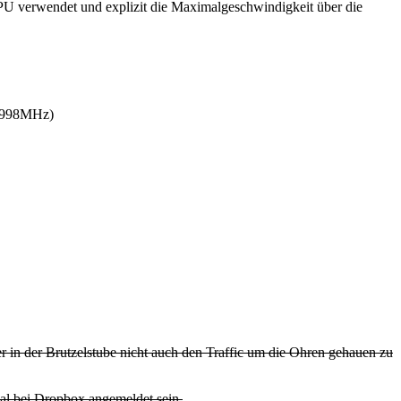
-CPU verwendet und explizit die Maximalgeschwindigkeit über die
l 998MHz)
 in der Brutzelstube nicht auch den Traffic um die Ohren gehauen zu
al bei Dropbox angemeldet sein.