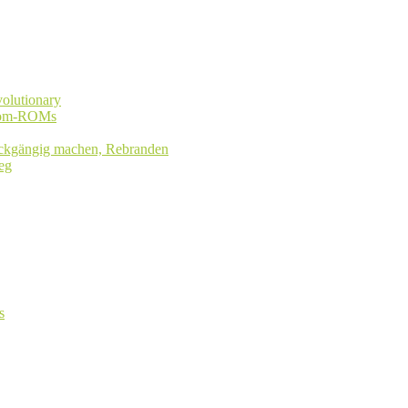
olutionary
stom-ROMs
rückgängig machen, Rebranden
eg
s