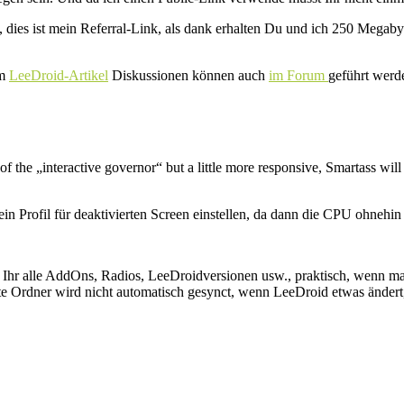
 dies ist mein Referral-Link, als dank erhalten Du und ich 250 Megabyt
im
LeeDroid-Artikel
Diskussionen können auch
im Forum
geführt werd
he „interactive governor“ but a little more responsive, Smartass will a
n Profil für deaktivierten Screen einstellen, da dann die CPU ohnehin 
et Ihr alle AddOns, Radios, LeeDroidversionen usw., praktisch, wenn
ierte Ordner wird nicht automatisch gesynct, wenn LeeDroid etwas ände