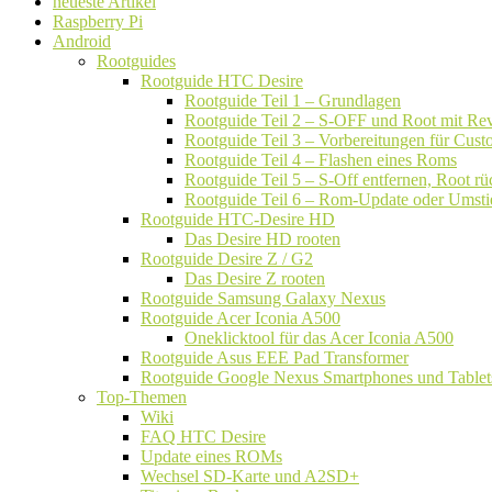
neueste Artikel
Raspberry Pi
Android
Rootguides
Rootguide HTC Desire
Rootguide Teil 1 – Grundlagen
Rootguide Teil 2 – S-OFF und Root mit Rev
Rootguide Teil 3 – Vorbereitungen für Cu
Rootguide Teil 4 – Flashen eines Roms
Rootguide Teil 5 – S-Off entfernen, Root 
Rootguide Teil 6 – Rom-Update oder Umsti
Rootguide HTC-Desire HD
Das Desire HD rooten
Rootguide Desire Z / G2
Das Desire Z rooten
Rootguide Samsung Galaxy Nexus
Rootguide Acer Iconia A500
Oneklicktool für das Acer Iconia A500
Rootguide Asus EEE Pad Transformer
Rootguide Google Nexus Smartphones und Tablet
Top-Themen
Wiki
FAQ HTC Desire
Update eines ROMs
Wechsel SD-Karte und A2SD+