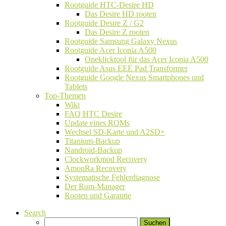
Rootguide HTC-Desire HD
Das Desire HD rooten
Rootguide Desire Z / G2
Das Desire Z rooten
Rootguide Samsung Galaxy Nexus
Rootguide Acer Iconia A500
Oneklicktool für das Acer Iconia A500
Rootguide Asus EEE Pad Transformer
Rootguide Google Nexus Smartphones und
Tablets
Top-Themen
Wiki
FAQ HTC Desire
Update eines ROMs
Wechsel SD-Karte und A2SD+
Titanium-Backup
Nandroid-Backup
Clockworkmod Recovery
AmonRa Recovery
Systematische Fehlerdiagnose
Der Rom-Manager
Rooten und Garantie
Search
Suchen