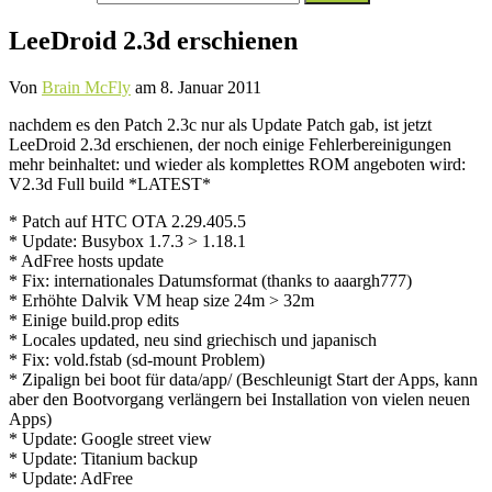
nach:
LeeDroid 2.3d erschienen
Von
Brain McFly
am
8. Januar 2011
nachdem es den Patch 2.3c nur als Update Patch gab, ist jetzt
LeeDroid 2.3d erschienen, der noch einige Fehlerbereinigungen
mehr beinhaltet: und wieder als komplettes ROM angeboten wird:
V2.3d Full build *LATEST*
* Patch auf HTC OTA 2.29.405.5
* Update: Busybox 1.7.3 > 1.18.1
* AdFree hosts update
* Fix: internationales Datumsformat (thanks to aaargh777)
* Erhöhte Dalvik VM heap size 24m > 32m
* Einige build.prop edits
* Locales updated, neu sind griechisch und japanisch
* Fix: vold.fstab (sd-mount Problem)
* Zipalign bei boot für data/app/ (Beschleunigt Start der Apps, kann
aber den Bootvorgang verlängern bei Installation von vielen neuen
Apps)
* Update: Google street view
* Update: Titanium backup
* Update: AdFree