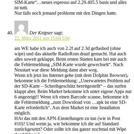
SIM-Karte“…neues espresso auf 2.29.405.5 basis und alles
ist tutti.
Nur falls noch jemand probleme mit den Dingen hatte.
Der Knipser
sagt:
22. März 2011 um 15:04 Uhr
am WE habe ich auch von 2.2f auf 2.3d geflashed (ohne
wipe) und das aktuelle RadioRom drauf gemacht. Hat auch
alles soweit geklappt. Beim ersten Starten kam bei mir auch
die Fehlermeldung „SIM-Karte wurde gewechselt“. Nach
Neustart war diese Meldung dann aber weg.
Wenn ich jetzt ins Internet gehe (mit dem Dolphin Browser),
bekomme ich die Fehlermeldung: „Unerwartetes Problem auf
der SD-Karte – Schreibgeschütz bereitgestellt“ – das surfen
klappt aber. Beim Market bekomme ich unter eigene Apps nur
6 angezeigt!! Wenn ich einen Barcode scanne, bekomme ich
die Fehlermeldung „zum Download von …apk ist eine SD-
Karte erforderlich“. Aus dem Market ist eine Installation
möglich.
HAt das mit den APN-Einstellungen zu tun (wie in Post
#10)? Und wenn ja, wie bekomme ich die auf Standard
zurückgesetzt? Oder sollte ich das ganze nochmal mit Wipe