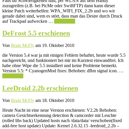
Falls du Schwierigkeiten hast, per WLAN auf dein Handy
zuzugreifen (z.B. bei PicMe oder SwiftFTP) dann kann dieser
kleine Patch weiterhelfen: WPA_WIFI_FIX_2.2b und wo wir
gerade dabei sind, wem es stört, dass man das Desire durch Druck
auf Trackpad aufwecken …
Weiterlesen
DeFrost 5.5 erschienen
Von
Brain McFly
am 19. Oktober 2010
die Version 5.4 war ja mit einigen Fehlern behaftet, heute wurde 5.5
nachgereicht, und funktioniert bei mir im Kurztest einwandfrei. Ich
habe ohne Wipe die 5.5 installiert und keine Probleme bemerkt.
Version 5.5: * CyanogenMod fixes: Behoben: dBm signal icon. …
Weiterlesen
LeeDroid 2.2b erschienen
Von
Brain McFly
am 18. Oktober 2010
Heute Nacht ist eine neue Version erschienen: V2.2b Behoben:
camera Gesichtserkennung detection & camcorder mit Leuchte
(rolled libs back) Updated hosts nach /data/data/ verschoben(fixed
add-free host update) Update: Kernel 2.6.32.15 -leedroid_2.2b –