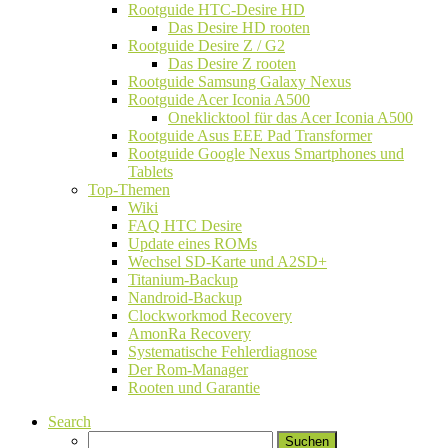
Rootguide HTC-Desire HD
Das Desire HD rooten
Rootguide Desire Z / G2
Das Desire Z rooten
Rootguide Samsung Galaxy Nexus
Rootguide Acer Iconia A500
Oneklicktool für das Acer Iconia A500
Rootguide Asus EEE Pad Transformer
Rootguide Google Nexus Smartphones und
Tablets
Top-Themen
Wiki
FAQ HTC Desire
Update eines ROMs
Wechsel SD-Karte und A2SD+
Titanium-Backup
Nandroid-Backup
Clockworkmod Recovery
AmonRa Recovery
Systematische Fehlerdiagnose
Der Rom-Manager
Rooten und Garantie
Search
Suchen