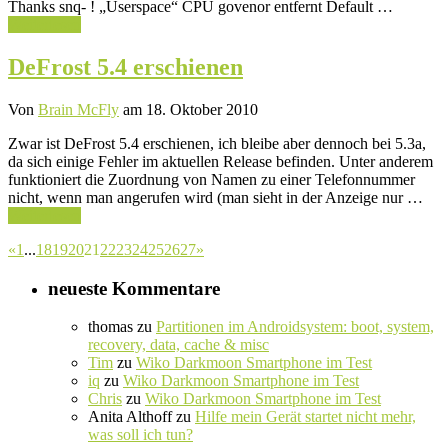
Thanks snq- ! „Userspace“ CPU govenor entfernt Default …
Weiterlesen
DeFrost 5.4 erschienen
Von
Brain McFly
am 18. Oktober 2010
Zwar ist DeFrost 5.4 erschienen, ich bleibe aber dennoch bei 5.3a,
da sich einige Fehler im aktuellen Release befinden. Unter anderem
funktioniert die Zuordnung von Namen zu einer Telefonnummer
nicht, wenn man angerufen wird (man sieht in der Anzeige nur …
Weiterlesen
«
1
...
18
19
20
21
22
23
24
25
26
27
»
neueste Kommentare
thomas
zu
Partitionen im Androidsystem: boot, system,
recovery, data, cache & misc
Tim
zu
Wiko Darkmoon Smartphone im Test
iq
zu
Wiko Darkmoon Smartphone im Test
Chris
zu
Wiko Darkmoon Smartphone im Test
Anita Althoff
zu
Hilfe mein Gerät startet nicht mehr,
was soll ich tun?