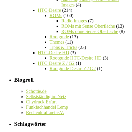
Images
(4)
HTC-Desire
(214)
ROMs
(160)
Radio Images
(7)
ROMs mit Sense Oberfläche
(13)
ROMs ohne Sense Oberfläche
(8)
Rootguide
(13)
Themes
(11)
Tipps & Tricks
(23)
HTC-Desire HD
(3)
Rootguide HTC-Desire HD
(3)
HTC-Desire Z / G2
(1)
Rootguide Desire Z / G2
(1)
Blogroll
Schottie.de
Selbstständig im Netz
Citydruck Erfurt
Funkfachhandel Lemp
Rechenkraft.net e.V.
Schlagwörter