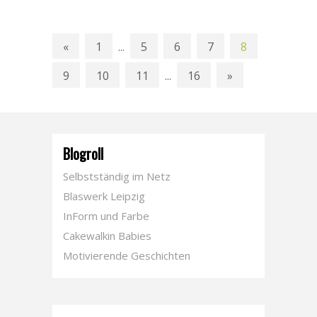
«
1
5
6
7
8
...
9
10
11
16
»
...
Blogroll
Selbstständig im Netz
Blaswerk Leipzig
InForm und Farbe
Cakewalkin Babies
Motivierende Geschichten