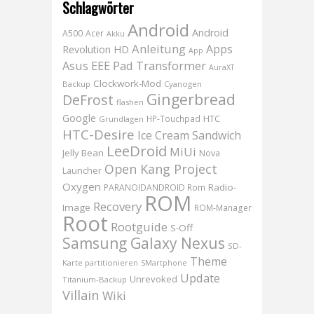
Schlagwörter
Android
Android
A500
Acer
Akku
Anleitung
Apps
Revolution HD
App
Asus EEE Pad Transformer
AuraXT
Clockwork-Mod
Backup
Cyanogen
Gingerbread
DeFrost
flashen
Google
HTC
HP-Touchpad
Grundlagen
HTC-Desire
Ice Cream Sandwich
LeeDroid
MiUi
Jelly Bean
Nova
Open Kang Project
Launcher
Oxygen
Radio-
PARANOIDANDROID Rom
ROM
Recovery
Image
ROM-Manager
Root
Rootguide
S-Off
Samsung Galaxy Nexus
SD-
Theme
Karte partitionieren
SMartphone
Update
Unrevoked
Titanium-Backup
Villain
Wiki