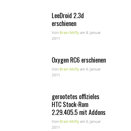
LeeDroid 2.3d
erschienen
Von
Brain McFly
am 8. Januar
2011
Oxygen RC6 erschienen
Von
Brain McFly
am 6. Januar
2011
gerootetes offizieles
HTC Stock-Rom
2.29.405.5 mit Addons
Von
Brain McFly
am 6. Januar
2011